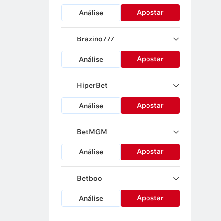
Apostar
Análise
Brazino777
Apostar
Análise
HiperBet
Apostar
Análise
BetMGM
Apostar
Análise
Betboo
Apostar
Análise