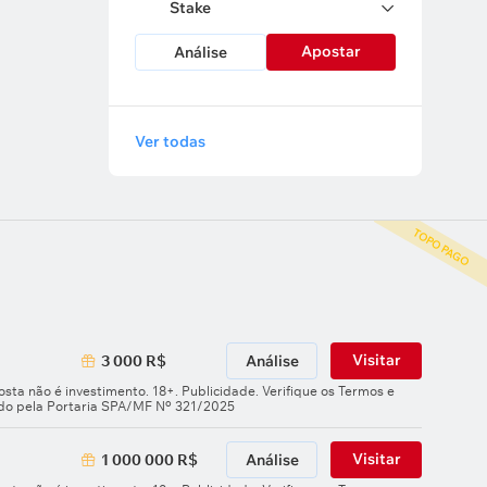
Stake
Apostar
Análise
Ver todas
TOPO PAGO
Visitar
3 000 R$
Análise
sta não é investimento. 18+. Publicidade. Verifique os Termos e
ado pela Portaria SPA/MF Nº 321/2025
Visitar
1 000 000 R$
Análise