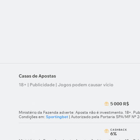
Casas de Apostas
18+ | Publicidade | Jogos podem causar vício
5 000 R$
Ministério da Fazenda adverte: Aposta não é investimento. 18+. Pub
Condições em:
Sportingbet
| Autorizado pela Portaria SPA/MF Nº 
СASHBACK
6%