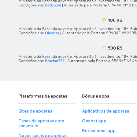
Ministério da Fazenda adverte: Aposta não é investimento. 18+. Pub
Condições em:
BetBoom
| Autorizado pela Portaria SPA/MF Nº 2.1
100 R$
Ministério da Fazenda adverte: Aposta não é investimento. 18+. Pub
Condições em:
Oleybet
| Autorizado pela Portaria SPA/MF Nº 2.10
500 R$
Ministério da Fazenda adverte: Aposta não é investimento. 18+. Pub
Condições em:
Brazino777
| Autorizado pela Portaria SPA/MF Nº 4
Plataformas de apostas
Bônus e apps
Sites de apostas
Aplicativos de apostas
Casas de apostas com
Onabet app
escanteio
Betnacional app
Novas casas de apostas