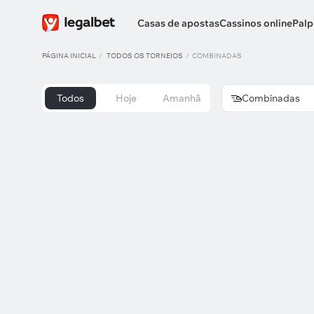
Casas de apostas
Cassinos online
Palp
PÁGINA INICIAL
TODOS OS TORNEIOS
COMBINADAS
Todos
Hoje
Amanhã
Combinadas