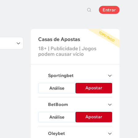
Entrar
TOPO PAGO
Casas de Apostas
18+ | Publicidade | Jogos
podem causar vício
Sportingbet
Apostar
Análise
BetBoom
Apostar
Análise
Oleybet