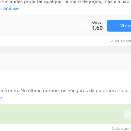
Finlandês pode ter qualquer número de jogos, mas ela não
er análise
Odds
Visit
1.60
4 de agost
onfronto. No último outono, os húngaros disputaram a fase d
se
3 de agost