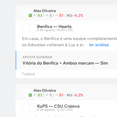
Alex Oliveira
83
/
5
/
81
/
-6.2%
E
ROI
Benfica — Hearts
6 de agosto, 16:00 (-03)
Em casa, o Benfica é uma equipe completamente d
os lisboetas voltaram à Luz e atr...
ler análise
APOSTA SUGERIDA
Vitória do Benfica + Ambos marcam — Sim
Futebol
Alex Oliveira
83
/
5
/
81
/
-6.2%
E
ROI
KuPS — CSU Craiova
6 de agosto, 12:00 (-03)