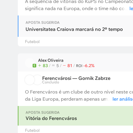
A sequência de vitórias do KuPS no Campeonato 
significa nada na Europa, onde o time não co...
l
APOSTA SUGERIDA
Universitatea Craiova marcará no 2º tempo
Futebol
Alex Oliveira
83
/
5
/
81
/
-6.2%
E
ROI
Ferencvárosi — Gornik Zabrze
Concluído
O Ferencváros é um clube de outro nível neste c
da Liga Europa, perderam apenas um...
ler análi
APOSTA SUGERIDA
Vitória do Ferencváros
Futebol