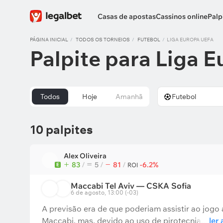
Casas de apostas
Cassinos online
Palp
PÁGINA INICIAL
TODOS OS TORNEIOS
FUTEBOL
LIGA EUROPA UEFA
Palpite para Liga 
Todos
Hoje
Amanhã
Futebol
10 palpites
Alex Oliveira
83
/
5
/
81
/
-6.2%
E
ROI
Maccabi Tel Aviv — CSKA Sofia
6 de agosto, 13:00 (-03)
A previsão era de que poderiam assistir ao jogo
Maccabi, mas, devido ao uso de pirotecnia...
ler 