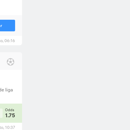
ar
o, 06:16
e liga
Odds
1.75
o, 10:37