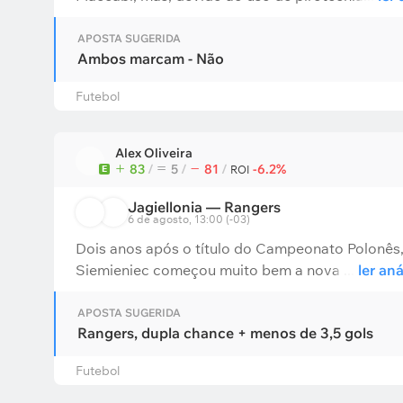
APOSTA SUGERIDA
Ambos marcam - Não
Futebol
Alex Oliveira
83
/
5
/
81
/
-6.2%
E
ROI
Jagiellonia — Rangers
6 de agosto, 13:00 (-03)
Dois anos após o título do Campeonato Polonês,
Siemieniec começou muito bem a nova ...
ler aná
APOSTA SUGERIDA
Rangers, dupla chance + menos de 3,5 gols
Futebol