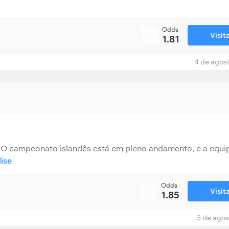
Odds
Visit
1.81
4 de agost
 O campeonato islandês está em pleno andamento, e a equi
lise
Odds
Visit
1.85
3 de agos