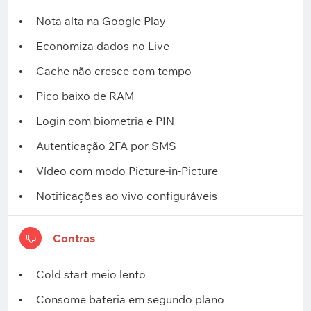
Nota alta na Google Play
Economiza dados no Live
Cache não cresce com tempo
Pico baixo de RAM
Login com biometria e PIN
Autenticação 2FA por SMS
Vídeo com modo Picture-in-Picture
Notificações ao vivo configuráveis
Contras
Cold start meio lento
Consome bateria em segundo plano