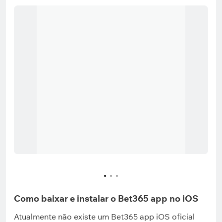
Como baixar e instalar o Bet365 app no iOS
Atualmente não existe um Bet365 app iOS oficial