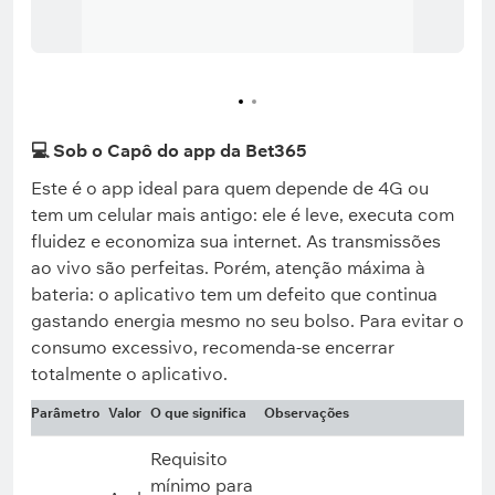
💻 Sob o Capô do app da Bet365
Este é o app ideal para quem depende de 4G ou
tem um celular mais antigo: ele é leve, executa com
fluidez e economiza sua internet. As transmissões
ao vivo são perfeitas. Porém, atenção máxima à
bateria: o aplicativo tem um defeito que continua
gastando energia mesmo no seu bolso. Para evitar o
consumo excessivo, recomenda-se encerrar
totalmente o aplicativo.
Parâmetro
Valor
O que significa
Observações
Requisito
mínimo para