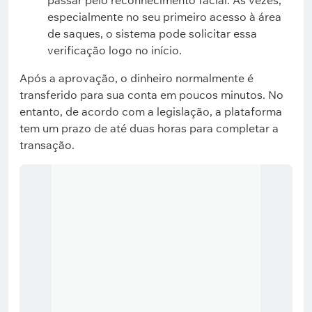
passar pelo reconhecimento facial. Às vezes,
especialmente no seu primeiro acesso à área
de saques, o sistema pode solicitar essa
verificação logo no início.
Após a aprovação, o dinheiro normalmente é
transferido para sua conta em poucos minutos. No
entanto, de acordo com a legislação, a plataforma
tem um prazo de até duas horas para completar a
transação.