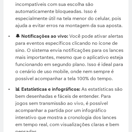
incompatíveis com sua escolha são
automaticamente bloqueadas. Isso é
especialmente útil na tela menor do celular, pois
ajuda a evitar erros na montagem da sua aposta.
🔔 Notificações ao vivo:
Você pode ativar alertas
para eventos específicos clicando no ícone de
sino. O sistema envia notificações para os lances
mais importantes, mesmo que o aplicativo esteja
funcionando em segundo plano. Isso é ideal para
o cenário de uso mobile, onde nem sempre é
possível acompanhar a tela 100% do tempo.
📊 Estatísticas e infográficos:
As estatísticas são
bem desenhadas e fáceis de entender. Para
jogos sem transmissão ao vivo, é possível
acompanhar a partida por um infográfico
interativo que mostra a cronologia dos lances
em tempo real, com visualizações claras e bem
pensadas.