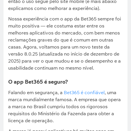
então o uso segue pelo site mobile (e mais abaixo
explicamos como melhorar a experiência).
Nossa experiência com o app da Bet365 sempre foi
muito positiva — ele costuma estar entre os
melhores aplicativos do mercado, com bem menos
reclamações graves do que é comum em outras
casas. Agora, voltamos para um novo teste da
versão 8.0.25 (atualizada no início de dezembro de
2025) para ver o que mudou e se o desempenho e a
usabilidade continuam no mesmo nível.
O app Bet365 é seguro?
Falando em segurança, a
Bet365 é confiável
, uma
marca mundialmente famosa. A empresa que opera
a marca no Brasil cumpriu todos os rigorosos
requisitos do Ministério da Fazenda para obter a
licença de operação.