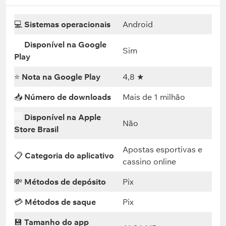
💻
Sistemas operacionais
Android
Disponível na Google
Sim
Play
⭐
Nota na Google Play
4,8 ★
📥
Número de downloads
Mais de 1 milhão
Disponível na Apple
Não
Store Brasil
Apostas esportivas e
📋
Categoria do aplicativo
cassino online
💸
Métodos de depósito
Pix
💳
Métodos de saque
Pix
💾
Tamanho do app