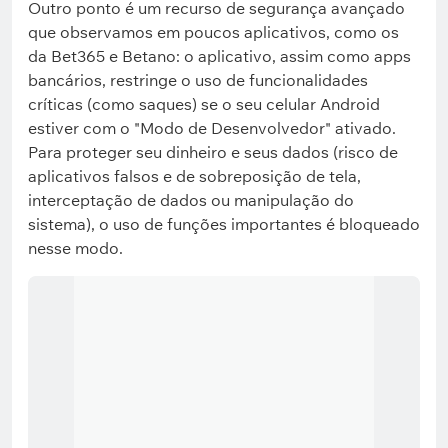
Outro ponto é um recurso de segurança avançado
que observamos em poucos aplicativos, como os
da Bet365 e Betano: o aplicativo, assim como apps
bancários, restringe o uso de funcionalidades
críticas (como saques) se o seu celular Android
estiver com o "Modo de Desenvolvedor" ativado.
Para proteger seu dinheiro e seus dados (risco de
aplicativos falsos e de sobreposição de tela,
interceptação de dados ou manipulação do
sistema), o uso de funções importantes é bloqueado
nesse modo.