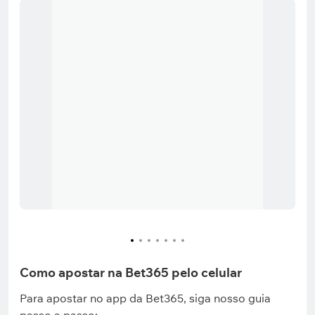
Como apostar na Bet365 pelo celular
Para apostar no app da Bet365, siga nosso guia