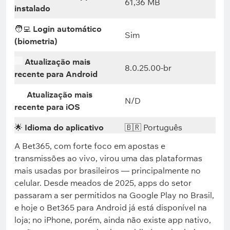
61,36 MB
instalado
🧑‍💻
Login automático
Sim
(biometria)
Atualização mais
8.0.25.00-br
recente para Android
Atualização mais
N/D
recente para iOS
🌟
Idioma do aplicativo
🇧🇷 Português
A Bet365, com forte foco em apostas e
transmissões ao vivo, virou uma das plataformas
mais usadas por brasileiros — principalmente no
celular. Desde meados de 2025, apps do setor
passaram a ser permitidos na Google Play no Brasil,
e hoje o Bet365 para Android já está disponível na
loja; no iPhone, porém, ainda não existe app nativo,