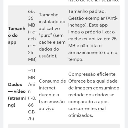
66,
Tamanho padrão.
Tamanho
36
Gestão exemplar (Anti-
instalado do
MB
inchaço). Este app
Tamanh
aplicativo
(+c
limpa o próprio lixo: o
o do
“puro” (sem
ach
cache estabiliza em 25
app
cache e sem
e: ~
MB e não lota o
dados do
25
armazenamento com o
usuário).
MB)
tempo.
~11
Compressão eficiente.
MB
Consumo de
Oferece boa qualidade
Dados
/mi
internet
de imagem consumindo
— vídeo
n
durante a
metade dos dados se
(streami
(~0,
transmissão
comparado a apps
ng)
66
ao vivo
concorrentes mal
GB
otimizados.
/h)