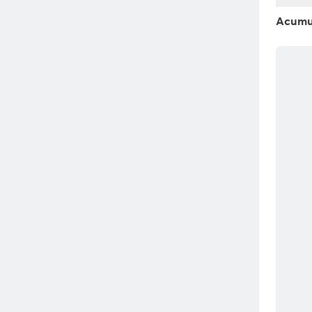
Acumu