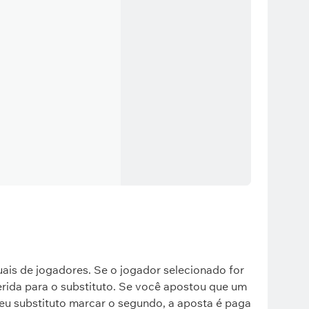
is de jogadores. Se o jogador selecionado for
ferida para o substituto. Se você apostou que um
 seu substituto marcar o segundo, a aposta é paga