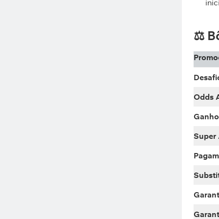
ini
⚖️ 
Promo
Desafi
Odds 
Ganho
Super
Pagam
Substi
Garan
Garant