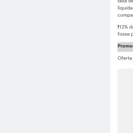
taxa d
liquid
compar
❗️12% 
fosse p
Promo
Oferta