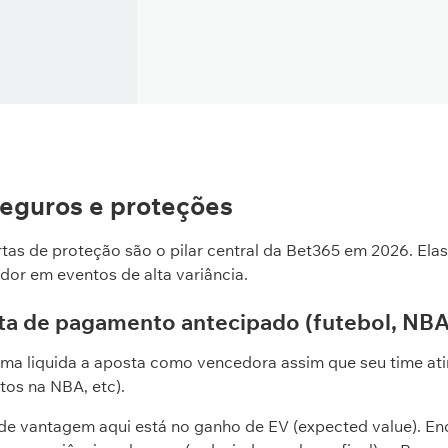
eguros e proteções
rtas de proteção são o pilar central da Bet365 em 2026. Elas
dor em eventos de alta variância.
ta de pagamento antecipado (futebol, NB
ema liquida a aposta como vencedora assim que seu time ati
tos na NBA, etc).
de vantagem aqui está no ganho de EV (expected value). E