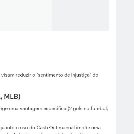
 visam reduzir o “sentimento de injustiça” do
A, MLB)
nge uma vantagem específica (2 gols no futebol,
nquanto o uso do Cash Out manual impõe uma