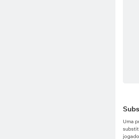
Subs
Uma pr
substi
jogado