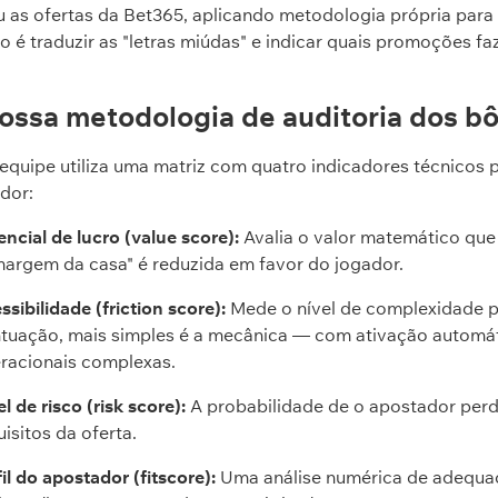
u as ofertas da Bet365, aplicando metodologia própria para
o é traduzir as "letras miúdas" e indicar quais promoções fa
ossa metodologia de auditoria dos b
equipe utiliza uma matriz com quatro indicadores técnicos 
dor:
encial de lucro (value score):
Avalia o valor matemático que
margem da casa" é reduzida em favor do jogador.
ssibilidade (friction score):
Mede o nível de complexidade pa
tuação, mais simples é a mecânica — com ativação automát
racionais complexas.
l de risco (risk score):
A probabilidade de o apostador perde
uisitos da oferta.
fil do apostador (fitscore):
Uma análise numérica de adequaçã