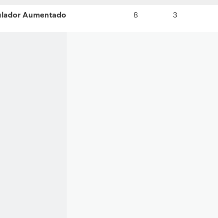
lador Aumentado
8
3