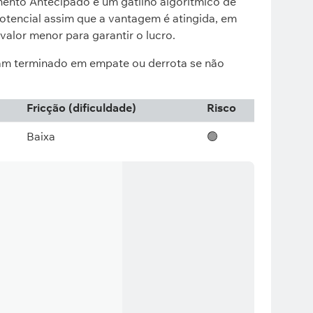
amento Antecipado é um gatilho algorítmico de
potencial assim que a vantagem é atingida, em
lor menor para garantir o lucro.
iam terminado em empate ou derrota se não
Fricção (dificuldade)
Risco
Baixa
🟢