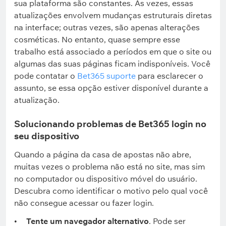
sua plataforma são constantes. Às vezes, essas
atualizações envolvem mudanças estruturais diretas
na interface; outras vezes, são apenas alterações
cosméticas. No entanto, quase sempre esse
trabalho está associado a períodos em que o site ou
algumas das suas páginas ficam indisponíveis. Você
pode contatar o
Bet365 suporte
para esclarecer o
assunto, se essa opção estiver disponível durante a
atualização.
Solucionando problemas de Bet365 login no
seu dispositivo
Quando a página da casa de apostas não abre,
muitas vezes o problema não está no site, mas sim
no computador ou dispositivo móvel do usuário.
Descubra como identificar o motivo pelo qual você
não consegue acessar ou fazer login.
Tente um navegador alternativo
. Pode ser