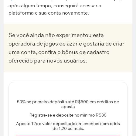
após algum tempo, conseguirá acessar a
plataforma e sua conta novamente.
Se você ainda não experimentou esta
operadora de jogos de azar e gostaria de criar
uma conta, confira o bônus de cadastro
oferecido para novos usuários.
50% no primeiro depósito até R$500 em créditos de
aposta
Registre-se e deposite no mínimo R$30
Aposte 12x o valor depositado em eventos com odds
de 1.20 ou mais.