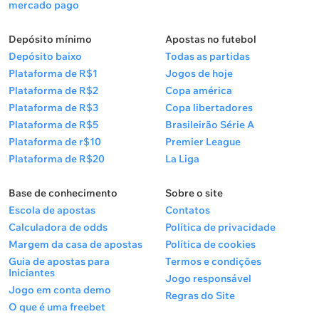
mercado pago
Depósito mínimo
Apostas no futebol
Depósito baixo
Todas as partidas
Plataforma de R$1
Jogos de hoje
Plataforma de R$2
Copa américa
Plataforma de R$3
Copa libertadores
Plataforma de R$5
Brasileirão Série A
Plataforma de r$10
Premier League
Plataforma de R$20
La Liga
Base de conhecimento
Sobre o site
Escola de apostas
Contatos
Calculadora de odds
Política de privacidade
Margem da casa de apostas
Política de cookies
Guia de apostas para
Termos e condições
Iniciantes
Jogo responsável
Jogo em conta demo
Regras do Site
O que é uma freebet