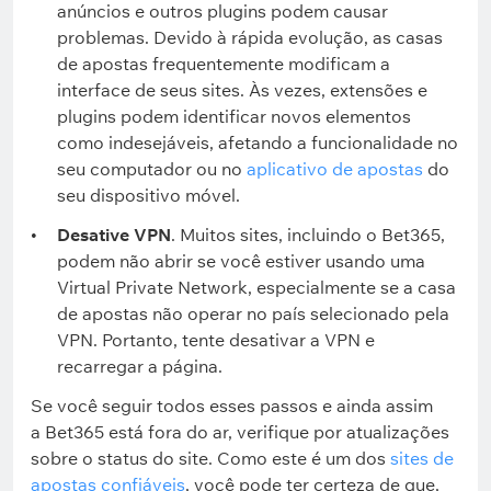
anúncios e outros plugins podem causar
problemas. Devido à rápida evolução, as casas
de apostas frequentemente modificam a
interface de seus sites. Às vezes, extensões e
plugins podem identificar novos elementos
como indesejáveis, afetando a funcionalidade no
seu computador ou no
aplicativo de apostas
do
seu dispositivo móvel.
Desative VPN
. Muitos sites, incluindo o Bet365,
podem não abrir se você estiver usando uma
Virtual Private Network, especialmente se a casa
de apostas não operar no país selecionado pela
VPN. Portanto, tente desativar a VPN e
recarregar a página.
Se você seguir todos esses passos e ainda assim
a Bet365 está fora do ar, verifique por atualizações
sobre o status do site. Como este é um dos
sites de
apostas confiáveis
, você pode ter certeza de que,