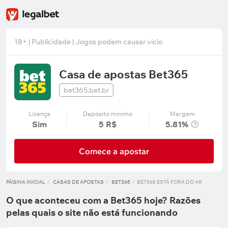
18+ | Publicidade | Jogos podem causar vício
Casa de apostas Bet365
bet365.bet.br
Licença
Depósito mínimo
Margem
Sim
5 R$
5.81%
Comece a apostar
PÁGINA INICIAL
CASAS DE APOSTAS
BET365
BET365 ESTÁ FORA DO AR
O que aconteceu com a Bet365 hoje? Razões
pelas quais o site não está funcionando