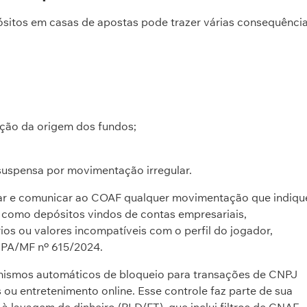
pósitos em casas de apostas pode trazer várias consequênci
ção da origem dos fundos;
suspensa por movimentação irregular.
ar e comunicar ao COAF qualquer movimentação que indiqu
, como depósitos vindos de contas empresariais,
ios ou valores incompatíveis com o perfil do jogador,
 SPA/MF nº 615/2024.
anismos automáticos de bloqueio para transações de CNPJ
ou entretenimento online. Esse controle faz parte de sua