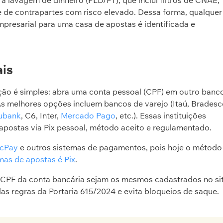
à lavagem de dinheiro (PLD/FT), que inclui filtros de CNAE,
e de contrapartes com risco elevado. Dessa forma, qualquer
mpresarial para uma casa de apostas é identificada e
ais
ução é simples: abra uma conta pessoal (CPF) em outro banc
As melhores opções incluem bancos de varejo (Itaú, Bradesc
ubank
, C6, Inter,
Mercado Pago
, etc.). Essas instituições
postas via Pix pessoal, método aceito e regulamentado.
icPay
e outros sistemas de pagamentos, pois hoje o método
mas de apostas é Pix
.
e CPF da conta bancária sejam os mesmos cadastrados no si
as regras da Portaria 615/2024 e evita bloqueios de saque.