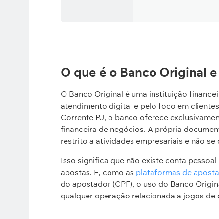
O que é o Banco Original e
O Banco Original é uma instituição finance
atendimento digital e pelo foco em client
Corrente PJ, o banco oferece exclusivamen
financeira de negócios. A própria document
restrito a atividades empresariais e não s
Isso significa que não existe conta pessoal
apostas. E, como as
plataformas de apost
do apostador (CPF), o uso do Banco Origina
qualquer operação relacionada a jogos de q