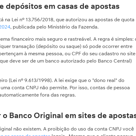
re depósitos em casas de apostas
tá na Lei nº 13.756/2018, que autorizou as apostas de quota
/2024
, publicada pelo Ministério da Fazenda.
ema financeiro mais seguro e rastreável. A regra é simples: 
lquer transação (depósito ou saque) só pode ocorrer entre
 pertençam à mesma pessoa, ou CPF do seu cadastro no site
(que deve ser de um banco autorizado pelo Banco Central)
o (Lei nº 9.613/1998). A lei exige que o "dono real" do
e uma conta CNPJ não permite. Por isso, contas de pessoa
 automaticamente fora das regras.
r o Banco Original em sites de aposta
ginal não existem. A proibição do uso da conta CNPJ você