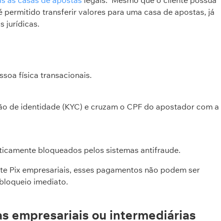
s as casas de apostas
legais. Mesmo que o cliente possua
 permitido transferir valores para uma casa de apostas, já
 jurídicas.
soa física transacionais.
ção de identidade (KYC) e cruzam o CPF do apostador com a
icamente bloqueados pelos sistemas antifraude.
ite Pix empresariais, esses pagamentos não podem ser
 bloqueio imediato.
as empresariais ou intermediárias