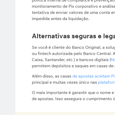
política interna de compliance e prevenção 
monitoramento de Pix corporativo e anális
tentativa de enviar valores de uma conta e
impedida antes da liquidação.
Alternativas seguras e leg
Se você é cliente do Banco Original, a sol
ou fintech autorizada pelo Banco Central. 
Caixa, Santander, etc.) e bancos digitais (
N
permitem depósitos e saques em casas de a
Além disso, as casas
de apostas aceitam P
principal e muitas vezes único nas
platafor
O mais importante é garantir que o nome 
de apostas. Isso assegura o cumprimento d