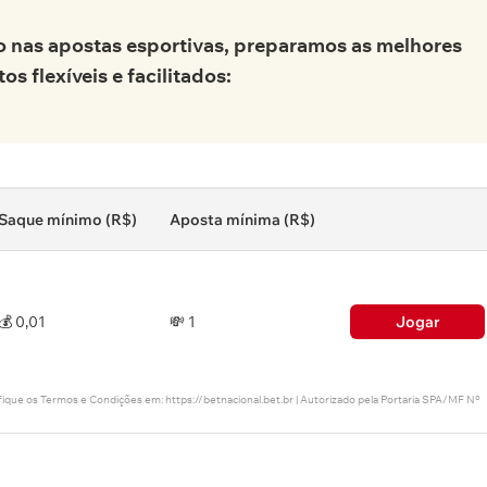
 nas apostas esportivas, preparamos as melhores
 flexíveis e facilitados:
Saque mínimo (R$)
Aposta mínima (R$)
💰 0,01
💸 1
Jogar