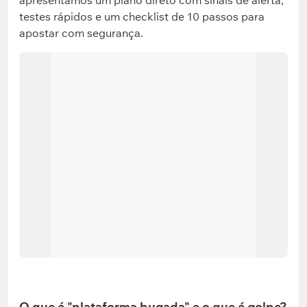
apresentamos um plano direto com sinais de alerta,
testes rápidos e um checklist de 10 passos para
apostar com segurança.
O que é "plataforma bugada" e o que é golpe?