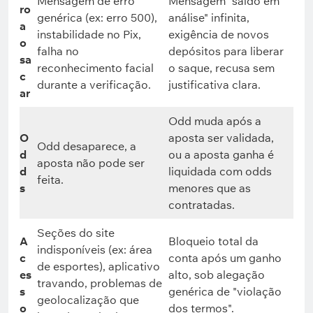
Mensagem de erro
Mensagem "saldo em
ro
genérica (ex: erro 500),
análise" infinita,
a
instabilidade no Pix,
exigência de novos
o
falha no
depósitos para liberar
sa
reconhecimento facial
o saque, recusa sem
c
durante a verificação.
justificativa clara.
ar
Odd muda após a
O
aposta ser validada,
Odd desaparece, a
d
ou a aposta ganha é
aposta não pode ser
d
liquidada com odds
feita.
s
menores que as
contratadas.
Seções do site
A
Bloqueio total da
indisponíveis (ex: área
c
conta após um ganho
de esportes), aplicativo
es
alto, sob alegação
travando, problemas de
s
genérica de "violação
geolocalização que
o
dos termos".