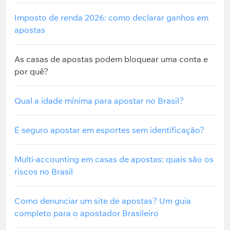
Imposto de renda 2026: como declarar ganhos em
apostas
As casas de apostas podem bloquear uma conta e
por quê?
Qual a idade mínima para apostar no Brasil?
É seguro apostar em esportes sem identificação?
Multi-accounting em casas de apostas: quais são os
riscos no Brasil
Como denunciar um site de apostas? Um guia
completo para o apostador Brasileiro