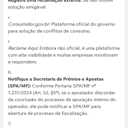
Registre uma reclamação externa:
Se não houver
solução amigável:
Consumidor.gov.br
: Plataforma oficial do governo
para solução de conflitos de consumo.
Reclame Aqui
: Embora não oficial, é uma plataforma
com alta visibilidade e muitas empresas monitoram
e respondem.
Notifique a Secretaria de Prêmios e Apostas
(SPA/MF):
Conforme Portaria SPA/MF nº
1.231/2024 (Art. 52, §5º), se o apostador discordar
da conclusão do processo de apuração interno do
operador, ele pode notificar a SPA/MF para
abertura de processo de fiscalização.