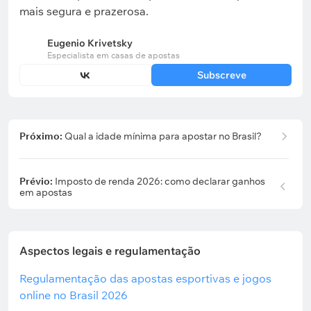
mais segura e prazerosa.
Eugenio Krivetsky
Especialista em casas de apostas
Subscreve
Próximo:
Qual a idade mínima para apostar no Brasil?
Prévio:
Imposto de renda 2026: como declarar ganhos
em apostas
Aspectos legais e regulamentação
Regulamentação das apostas esportivas e jogos
online no Brasil 2026