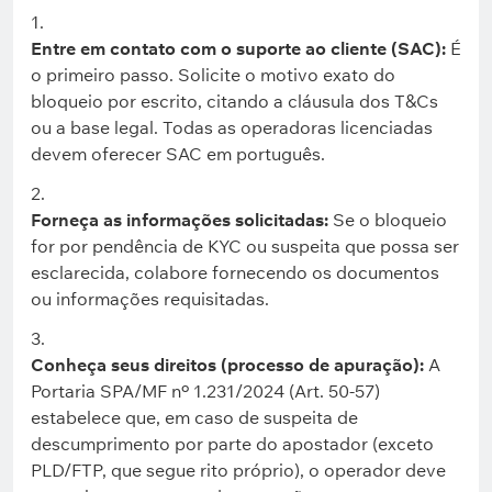
Entre em contato com o suporte ao cliente (SAC):
É
o primeiro passo. Solicite o motivo exato do
bloqueio por escrito, citando a cláusula dos T&Cs
ou a base legal. Todas as operadoras licenciadas
devem oferecer SAC em português.
Forneça as informações solicitadas:
Se o bloqueio
for por pendência de KYC ou suspeita que possa ser
esclarecida, colabore fornecendo os documentos
ou informações requisitadas.
Conheça seus direitos (processo de apuração):
A
Portaria SPA/MF nº 1.231/2024 (Art. 50-57)
estabelece que, em caso de suspeita de
descumprimento por parte do apostador (exceto
PLD/FTP, que segue rito próprio), o operador deve