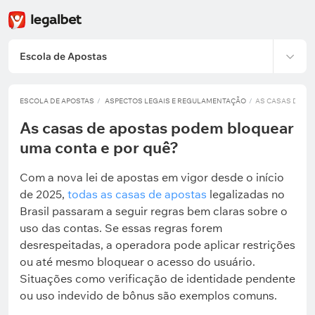
Escola de Apostas
ESCOLA DE APOSTAS
ASPECTOS LEGAIS E REGULAMENTAÇÃO
AS CASAS DE A
As casas de apostas podem bloquear
uma conta e por quê?
Com a nova lei de apostas em vigor desde o início
de 2025,
todas as casas de apostas
legalizadas no
Brasil passaram a seguir regras bem claras sobre o
uso das contas. Se essas regras forem
desrespeitadas, a operadora pode aplicar restrições
ou até mesmo bloquear o acesso do usuário.
Situações como verificação de identidade pendente
ou uso indevido de bônus são exemplos comuns.