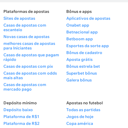
Plataformas de apostas
Bônus e apps
Sites de apostas
Aplicativos de apostas
Casas de apostas com
Onabet app
escanteio
Betnacional app
Novas casas de apostas
Betboom app
melhores casas de apostas
Esportes da sorte app
para Iniciantes
Bônus de cadastro
Casas de apostas que pagam
rápido
Aposta grátis
Casas de apostas com pix
Bônus estrela bet
Casas de apostas com odds
Superbet bônus
mais altas
Galera bônus
Casas de apostas com
mercado pago
Depósito mínimo
Apostas no futebol
Depósito baixo
Todas as partidas
Plataforma de R$1
Jogos de hoje
Plataforma de R$2
Copa américa