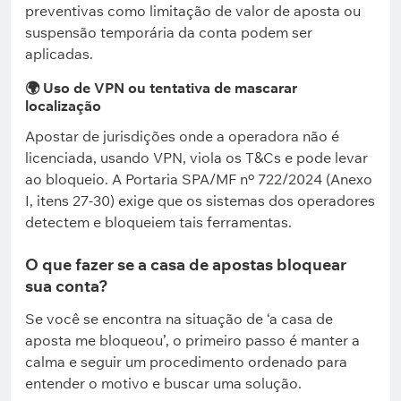
preventivas como limitação de valor de aposta ou
suspensão temporária da conta podem ser
aplicadas.
🌍 Uso de VPN ou tentativa de mascarar
localização
Apostar de jurisdições onde a operadora não é
licenciada, usando VPN, viola os T&Cs e pode levar
ao bloqueio. A Portaria SPA/MF nº 722/2024 (Anexo
I, itens 27-30) exige que os sistemas dos operadores
detectem e bloqueiem tais ferramentas.
O que fazer se a casa de apostas bloquear
sua conta?
Se você se encontra na situação de ‘a casa de
aposta me bloqueou’, o primeiro passo é manter a
calma e seguir um procedimento ordenado para
entender o motivo e buscar uma solução.