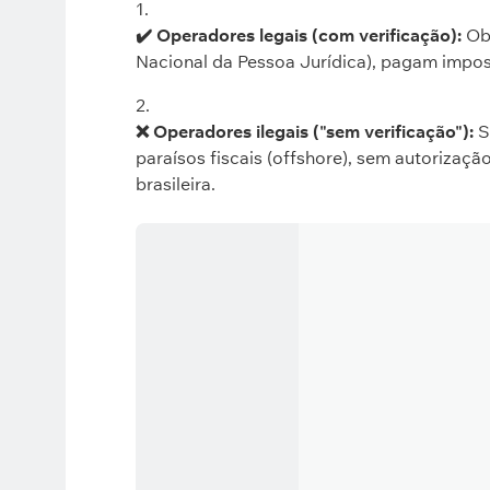
✔️ Operadores legais (com verificação):
Obt
Nacional da Pessoa Jurídica), pagam impos
❌ Operadores ilegais ("sem verificação"):
S
paraísos fiscais (offshore), sem autorizaçã
brasileira.