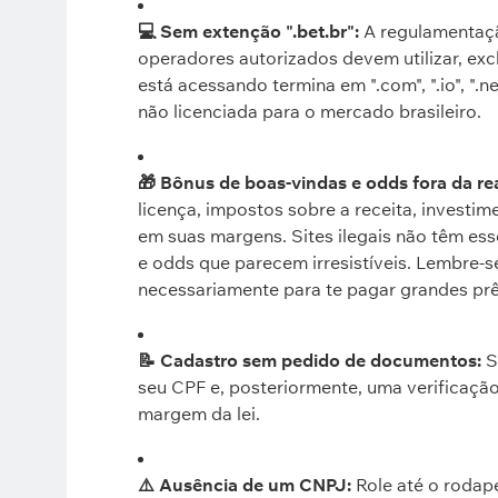
💻 Sem extenção ".bet.br":
A regulamentação
operadores autorizados devem utilizar, excl
está acessando termina em ".com", ".io", ".
não licenciada para o mercado brasileiro.
🎁 Bônus de boas-vindas e odds fora da re
licença, impostos sobre a receita, investim
em suas margens. Sites ilegais não têm es
e odds que parecem irresistíveis. Lembre-se:
necessariamente para te pagar grandes pr
📝 Cadastro sem pedido de documentos:
S
seu CPF e, posteriormente, uma verificaçã
margem da lei.
⚠️ Ausência de um CNPJ:
Role até o rodap