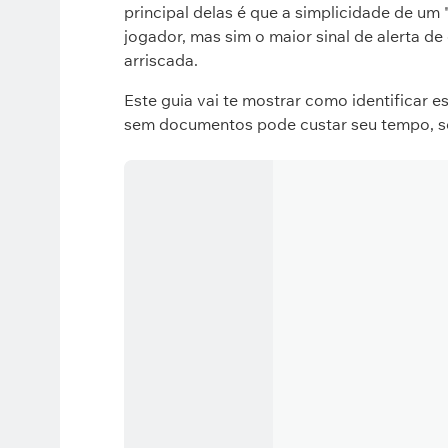
principal delas é que a simplicidade de um
jogador, mas sim o maior sinal de alerta de
arriscada.
Este guia vai te mostrar como identificar 
sem documentos pode custar seu tempo, seu