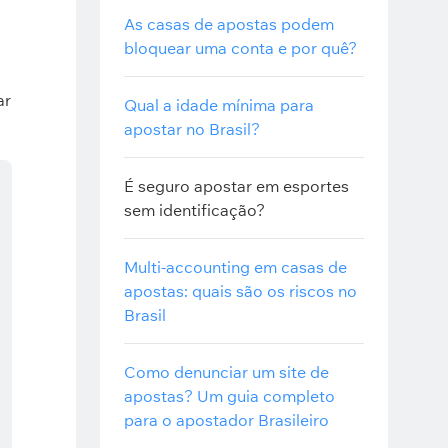
As casas de apostas podem
bloquear uma conta e por quê?
ar
Qual a idade mínima para
apostar no Brasil?
É seguro apostar em esportes
sem identificação?
Multi-accounting em casas de
apostas: quais são os riscos no
Brasil
Como denunciar um site de
apostas? Um guia completo
para o apostador Brasileiro