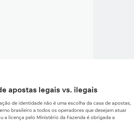
de apostas legais vs. ilegais
cação de identidade não é uma escolha da casa de apostas,
rno brasileiro a todos os operadores que desejam atuar
 a licença pelo Ministério da Fazenda é obrigada a