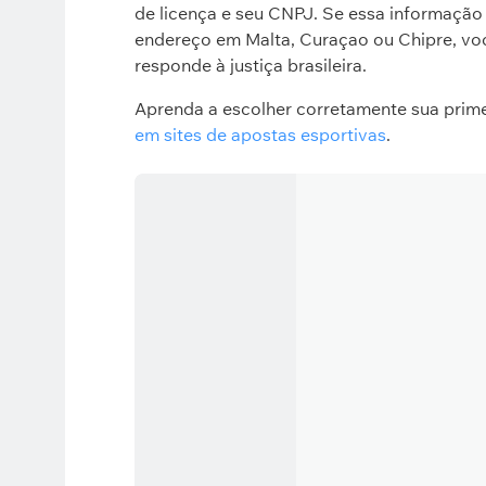
de licença e seu CNPJ. Se essa informação
endereço em Malta, Curaçao ou Chipre, vo
responde à justiça brasileira.
Aprenda a escolher corretamente sua prim
em sites de apostas esportivas
.