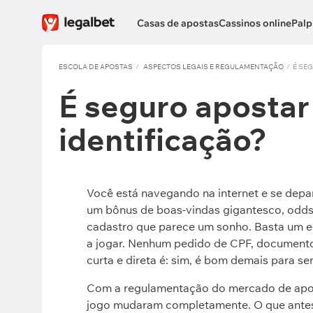
Casas de apostas
Cassinos online
Palp
ESCOLA DE APOSTAS
ASPECTOS LEGAIS E REGULAMENTAÇÃO
É SE
É seguro aposta
identificação?
Você está navegando na internet e se dep
um bônus de boas-vindas gigantesco, odd
cadastro que parece um sonho. Basta um e-
a jogar. Nenhum pedido de CPF, documento
curta e direta é: sim, é bom demais para se
Com a regulamentação do mercado de aposta
jogo mudaram completamente. O que antes er