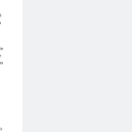
ê
a
de
e
us
ro