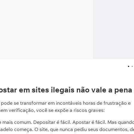
ostar em sites ilegais não vale a pena
pode se transformar em incontáveis horas de frustração e
sem verificação, você se expõe a riscos graves:
e mais comum. Depositar é fácil. Apostar é fácil. Mas quand
esadelo começa. O site, que nunca pediu seus documentos, d