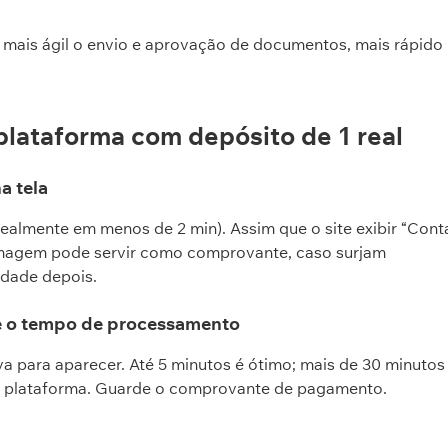
mais ágil o envio e aprovação de documentos, mais rápido
plataforma com depósito de 1 real
a tela
dealmente em menos de 2 min). Assim que o site exibir “Cont
 imagem pode servir como comprovante, caso surjam
idade depois.
te o tempo de processamento
va para aparecer. Até 5 minutos é ótimo; mais de 30 minutos
da plataforma. Guarde o comprovante de pagamento.