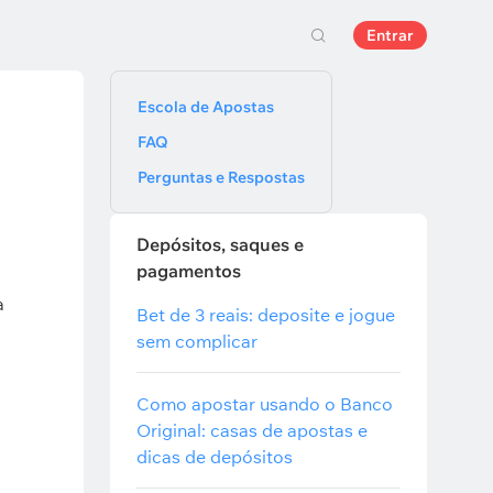
Entrar
Escola de Apostas
FAQ
Perguntas e Respostas
Depósitos, saques e
pagamentos
a
Bet de 3 reais: deposite e jogue
sem complicar
Como apostar usando o Banco
Original: casas de apostas e
dicas de depósitos