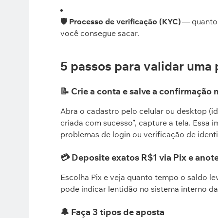
🛡️ Processo de verificação (KYC)
— quanto 
você consegue sacar.
5 passos para validar uma 
📝 Crie a conta e salve a confirmação n
Abra o cadastro pelo celular ou desktop (i
criada com sucesso”, capture a tela. Essa
problemas de login ou verificação de ident
💳 Deposite exatos R$1 via Pix e ano
Escolha Pix e veja quanto tempo o saldo le
pode indicar lentidão no sistema interno 
🔔 Faça 3 tipos de aposta