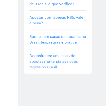
de 3 reais: o que verificar
Apostar com apenas R$5: vale
a pena?
Saques em casas de apostas no
Brasil: leis, regras e prática
Depósito em uma casa de
apostas? Entenda as novas
regras no Brasil
.