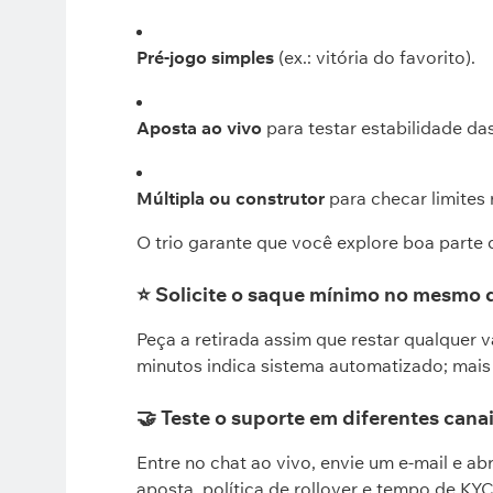
Pré-jogo simples
(ex.: vitória do favorito).
Aposta ao vivo
para testar estabilidade da
Múltipla ou construtor
para checar limites 
O trio garante que você explore boa parte
⭐ Solicite o saque mínimo no mesmo 
Peça a retirada assim que restar qualquer
minutos indica sistema automatizado; mais 
🤝 Teste o suporte em diferentes cana
Entre no chat ao vivo, envie um e-mail e abr
aposta, política de rollover e tempo de KYC