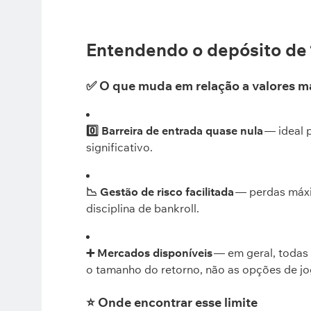
Entendendo o depósito de 1
✅ O que muda em relação a valores m
0️⃣ Barreira de entrada quase nula
— ideal p
significativo.
📉 Gestão de risco facilitada
— perdas máxim
disciplina de bankroll.
➕ Mercados disponíveis
— em geral, todas 
o tamanho do retorno, não as opções de jo
⭐ Onde encontrar esse limite