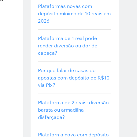
Plataformas novas com
depósito mínimo de 10 reais em
2026
Plataforma de 1 real pode
render diversão ou dor de
cabeça?
a
Por que falar de casas de
apostas com depósito de R$10
via Pix?
Plataforma de 2 reais: diversão
barata ou armadilha
disfarçada?
Plataforma nova com depósito