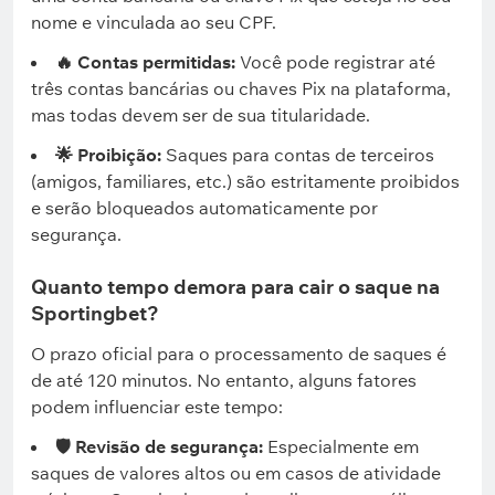
nome e vinculada ao seu CPF.
🔥 Contas permitidas:
Você pode registrar até
três contas bancárias ou chaves Pix na plataforma,
mas todas devem ser de sua titularidade.
🌟 Proibição:
Saques para contas de terceiros
(amigos, familiares, etc.) são estritamente proibidos
e serão bloqueados automaticamente por
segurança.
Quanto tempo demora para cair o saque na
Sportingbet?
O prazo oficial para o processamento de saques é
de até 120 minutos. No entanto, alguns fatores
podem influenciar este tempo:
🛡️ Revisão de segurança:
Especialmente em
saques de valores altos ou em casos de atividade