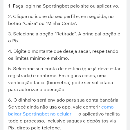
Faça login na Sportingbet pelo site ou aplicativo.
Clique no ícone do seu perfil e, em seguida, no
botão "Caixa" ou "Minha Conta".
Selecione a opção "Retirada". A principal opção é
o Pix.
Digite o montante que deseja sacar, respeitando
os limites mínimo e máximo.
Selecione sua conta de destino (que já deve estar
registrada) e confirme. Em alguns casos, uma
verificação facial (biometria) pode ser solicitada
para autorizar a operação.
O dinheiro será enviado para sua conta bancária.
Se você ainda não usa o app, vale conferir
como
baixar Sportingbet no celular
— o aplicativo facilita
todo o processo, inclusive saques e depósitos via
Pix, direto pelo telefone.