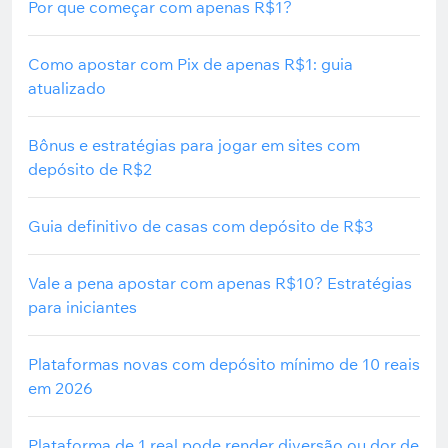
Por que começar com apenas R$1?
Como apostar com Pix de apenas R$1: guia
atualizado
Bônus e estratégias para jogar em sites com
depósito de R$2
Guia definitivo de casas com depósito de R$3
Vale a pena apostar com apenas R$10? Estratégias
para iniciantes
Plataformas novas com depósito mínimo de 10 reais
em 2026
Plataforma de 1 real pode render diversão ou dor de