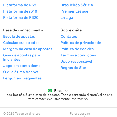
Plataforma de R$5
Brasileirão Série A
Plataforma de r$10
Premier League
Plataforma de R$20
La Liga
Base de conhecimento
Sobre o site
Escola de apostas
Contatos
Calculadora de odds
Política de privacidade
Margem da casa de apostas
Política de cookies
Guia de apostas para
Termos e condições
Iniciantes
Jogo responsável
Jogo em conta demo
Regras do Site
O que é uma freebet
Perguntas Frequentes
Brasil
Legalbet não é uma casa de apostas. Todo o conteúdo disponível no site
tem caráter exclusivamente informativo.
© 2026 Todos os direitos
Para pessoas