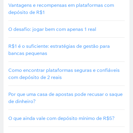
Vantagens e recompensas em plataformas com
depósito de R$1
O desafio: jogar bem com apenas 1 real
R$1 é o suficiente: estratégias de gestão para
bancas pequenas
Como encontrar plataformas seguras e confiáveis
com depósito de 2 reais
Por que uma casa de apostas pode recusar o saque
de dinheiro?
O que ainda vale com depósito mínimo de R$5?