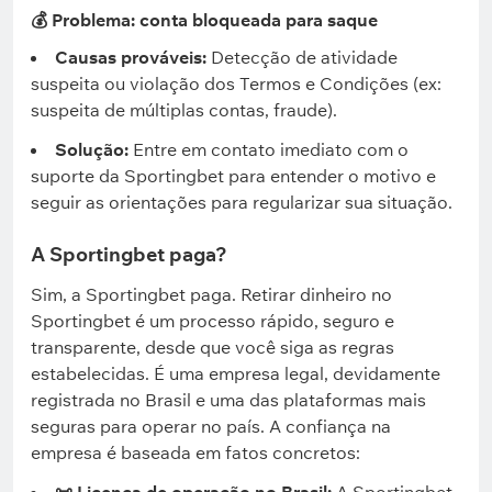
💰 Problema: conta bloqueada para saque
Causas prováveis:
Detecção de atividade
suspeita ou violação dos Termos e Condições (ex:
suspeita de múltiplas contas, fraude).
Solução:
Entre em contato imediato com o
suporte da Sportingbet para entender o motivo e
seguir as orientações para regularizar sua situação.
A Sportingbet paga?
Sim, a Sportingbet paga. Retirar dinheiro no
Sportingbet é um processo rápido, seguro e
transparente, desde que você siga as regras
estabelecidas. É uma empresa legal, devidamente
registrada no Brasil e uma das plataformas mais
seguras para operar no país. A confiança na
empresa é baseada em fatos concretos: