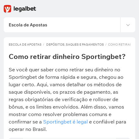
Escola de Apostas
ESCOLA DE APOSTAS
DEPÓSITOS, SAQUES E PAGAMENTOS
COMO RETIRAR DIN
Como retirar dinheiro Sportingbet?
Se você quer saber como retirar seu dinheiro no
Sportingbet de forma rápida e segura, chegou ao
lugar certo. Aqui, vamos detalhar os métodos de
saque disponíveis, os prazos de pagamento, as
regras obrigatórias de verificação e rollover de
bônus, e os limites envolvidos. Além disso, vamos
mostrar como resolver problemas comuns e
confirmar se a
Sportingbet é legal
e confiável para
operar no Brasil.