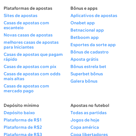
Plataformas de apostas
Bônus e apps
Sites de apostas
Aplicativos de apostas
Casas de apostas com
Onabet app
escanteio
Betnacional app
Novas casas de apostas
Betboom app
melhores casas de apostas
Esportes da sorte app
para Iniciantes
Bônus de cadastro
Casas de apostas que pagam
rápido
Aposta grátis
Casas de apostas com pix
Bônus estrela bet
Casas de apostas com odds
Superbet bônus
mais altas
Galera bônus
Casas de apostas com
mercado pago
Depósito mínimo
Apostas no futebol
Depósito baixo
Todas as partidas
Plataforma de R$1
Jogos de hoje
Plataforma de R$2
Copa américa
Plataforma de R$3
Copa libertadores