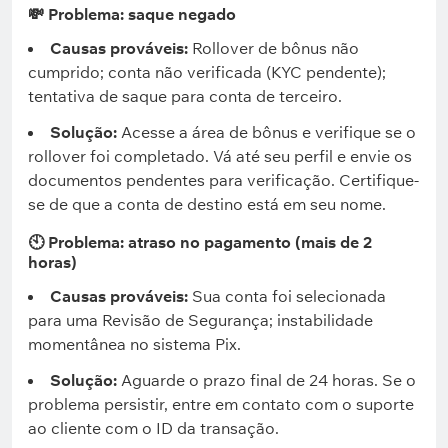
💸 Problema: saque negado
Causas prováveis:
Rollover de bônus não
cumprido; conta não verificada (KYC pendente);
tentativa de saque para conta de terceiro.
Solução:
Acesse a área de bônus e verifique se o
rollover foi completado. Vá até seu perfil e envie os
documentos pendentes para verificação. Certifique-
se de que a conta de destino está em seu nome.
🕙 Problema: atraso no pagamento (mais de 2
horas)
Causas prováveis:
Sua conta foi selecionada
para uma Revisão de Segurança; instabilidade
momentânea no sistema Pix.
Solução:
Aguarde o prazo final de 24 horas. Se o
problema persistir, entre em contato com o suporte
ao cliente com o ID da transação.