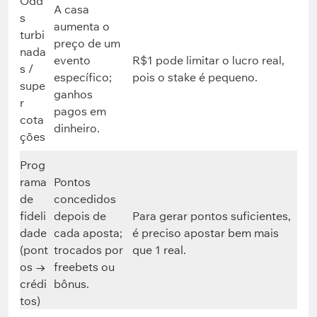
Odd
A casa
s
aumenta o
turbi
preço de um
nada
evento
R$1 pode limitar o lucro real,
s /
específico;
pois o stake é pequeno.
supe
ganhos
r
pagos em
cota
dinheiro.
ções
Prog
rama
Pontos
de
concedidos
fideli
depois de
Para gerar pontos suficientes,
dade
cada aposta;
é preciso apostar bem mais
(pont
trocados por
que 1 real.
os →
freebets ou
crédi
bônus.
tos)