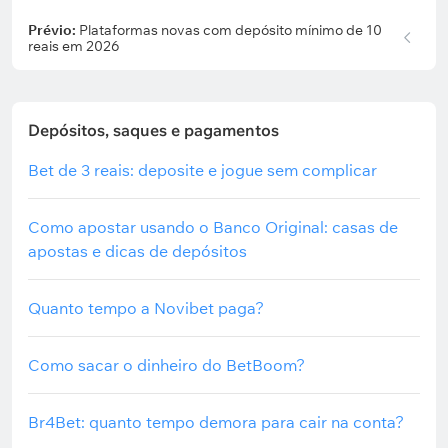
Prévio:
Plataformas novas com depósito mínimo de 10
reais em 2026
Depósitos, saques e pagamentos
Bet de 3 reais: deposite e jogue sem complicar
Como apostar usando o Banco Original: casas de
apostas e dicas de depósitos
Quanto tempo a Novibet paga?
Como sacar o dinheiro do BetBoom?
Br4Bet: quanto tempo demora para cair na conta?