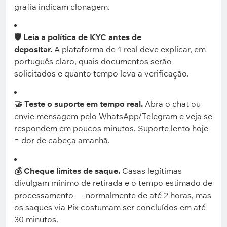
grafia indicam clonagem.
🛡️ Leia a política de KYC antes de
depositar.
A plataforma de 1 real deve explicar, em
português claro, quais documentos serão
solicitados e quanto tempo leva a verificação.
🤝 Teste o suporte em tempo real.
Abra o chat ou
envie mensagem pelo WhatsApp/Telegram e veja se
respondem em poucos minutos. Suporte lento hoje
= dor de cabeça amanhã.
💰 Cheque limites de saque.
Casas legítimas
divulgam mínimo de retirada e o tempo estimado de
processamento — normalmente de até 2 horas, mas
os saques via Pix costumam ser concluídos em até
30 minutos.