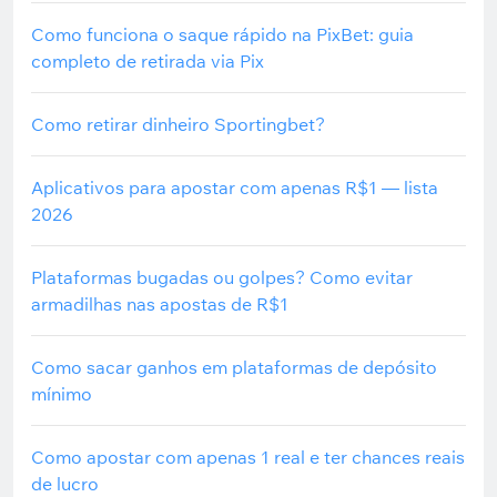
Como funciona o saque rápido na PixBet: guia
completo de retirada via Pix
Como retirar dinheiro Sportingbet?
Aplicativos para apostar com apenas R$1 — lista
2026
Plataformas bugadas ou golpes? Como evitar
armadilhas nas apostas de R$1
Como sacar ganhos em plataformas de depósito
mínimo
Como apostar com apenas 1 real e ter chances reais
de lucro