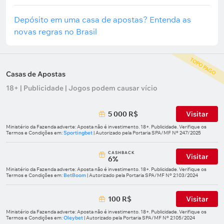
Depósito em uma casa de apostas? Entenda as
novas regras no Brasil
TOPO PAGO
Casas de Apostas
18+ | Publicidade | Jogos podem causar vício
5 000 R$
Visitar
Ministério da Fazenda adverte: Aposta não é investimento. 18+. Publicidade. Verifique os
Termos e Condições em:
Sportingbet
| Autorizado pela Portaria SPA/MF Nº 247/2025
СASHBACK
Visitar
6%
Ministério da Fazenda adverte: Aposta não é investimento. 18+. Publicidade. Verifique os
Termos e Condições em:
BetBoom
| Autorizado pela Portaria SPA/MF Nº 2.103/2024
100 R$
Visitar
Ministério da Fazenda adverte: Aposta não é investimento. 18+. Publicidade. Verifique os
Termos e Condições em:
Oleybet
| Autorizado pela Portaria SPA/MF Nº 2.105/2024