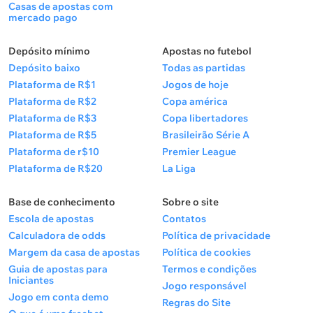
Casas de apostas com
mercado pago
Depósito mínimo
Apostas no futebol
Depósito baixo
Todas as partidas
Plataforma de R$1
Jogos de hoje
Plataforma de R$2
Copa américa
Plataforma de R$3
Copa libertadores
Plataforma de R$5
Brasileirão Série A
Plataforma de r$10
Premier League
Plataforma de R$20
La Liga
Base de conhecimento
Sobre o site
Escola de apostas
Contatos
Calculadora de odds
Política de privacidade
Margem da casa de apostas
Política de cookies
Guia de apostas para
Termos e condições
Iniciantes
Jogo responsável
Jogo em conta demo
Regras do Site