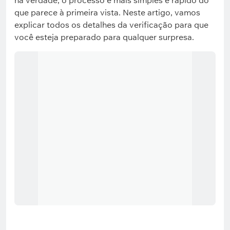
na verdade, o processo é mais simples e rápido do
que parece à primeira vista. Neste artigo, vamos
explicar todos os detalhes da verificação para que
você esteja preparado para qualquer surpresa.