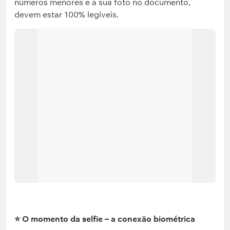
números menores e a sua foto no documento,
devem estar 100% legíveis.
⭐ O momento da selfie – a conexão biométrica