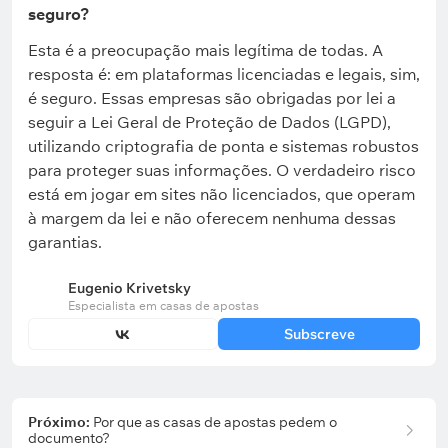
seguro?
Esta é a preocupação mais legítima de todas. A
resposta é: em plataformas licenciadas e legais, sim,
é seguro. Essas empresas são obrigadas por lei a
seguir a Lei Geral de Proteção de Dados (LGPD),
utilizando criptografia de ponta e sistemas robustos
para proteger suas informações. O verdadeiro risco
está em jogar em sites não licenciados, que operam
à margem da lei e não oferecem nenhuma dessas
garantias.
Eugenio Krivetsky
Especialista em casas de apostas
Subscreve
Próximo:
Por que as casas de apostas pedem o
documento?