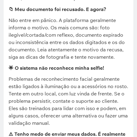
📁 Meu documento foi recusado. E agora?
Não entre em pânico. A plataforma geralmente
informa o motivo. Os mais comuns são: foto
ilegível/cortada/com reflexo, documento expirado
ou inconsistência entre os dados digitados e os do
documento. Leia atentamente o motivo da recusa,
siga as dicas de fotografia e tente novamente.
🌟 O sistema não reconhece minha selfie!
Problemas de reconhecimento facial geralmente
estão ligados à iluminação ou a acessórios no rosto.
Tente em outro local, com luz vinda de frente. Se o
problema persistir, contate o suporte ao cliente.
Eles são treinados para lidar com isso e podem, em
alguns casos, oferecer uma alternativa ou fazer uma
validação manual.
⚠️ Tenho medo de enviar meus dados. É realmente