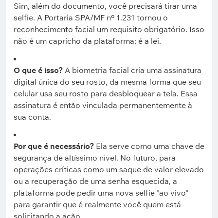
Sim, além do documento, você precisará tirar uma
selfie. A Portaria SPA/MF nº 1.231 tornou o
reconhecimento facial um requisito obrigatório. Isso
não é um capricho da plataforma; é a lei.
O que é isso?
A biometria facial cria uma assinatura
digital única do seu rosto, da mesma forma que seu
celular usa seu rosto para desbloquear a tela. Essa
assinatura é então vinculada permanentemente à
sua conta.
Por que é necessário?
Ela serve como uma chave de
segurança de altíssimo nível. No futuro, para
operações críticas como um saque de valor elevado
ou a recuperação de uma senha esquecida, a
plataforma pode pedir uma nova selfie "ao vivo"
para garantir que é realmente você quem está
solicitando a ação.