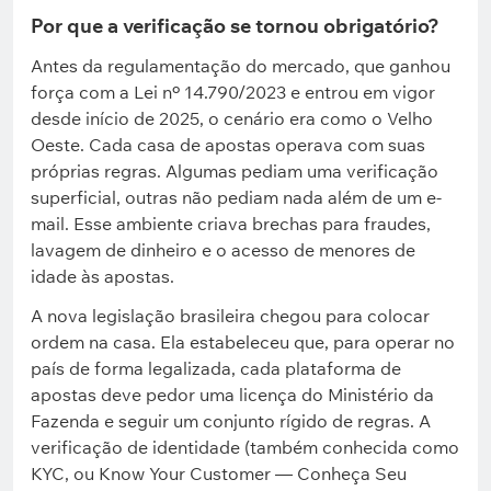
Por que a verificação se tornou obrigatório?
Antes da regulamentação do mercado, que ganhou
força com a Lei nº 14.790/2023 e entrou em vigor
desde início de 2025, o cenário era como o Velho
Oeste. Cada casa de apostas operava com suas
próprias regras. Algumas pediam uma verificação
superficial, outras não pediam nada além de um e-
mail. Esse ambiente criava brechas para fraudes,
lavagem de dinheiro e o acesso de menores de
idade às apostas.
A nova legislação brasileira chegou para colocar
ordem na casa. Ela estabeleceu que, para operar no
país de forma legalizada, cada plataforma de
apostas deve pedor uma licença do Ministério da
Fazenda e seguir um conjunto rígido de regras. A
verificação de identidade (também conhecida como
KYC, ou Know Your Customer — Conheça Seu