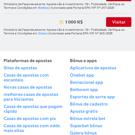
Ministério da Fazenda adverte: Aposta não é investimento. 18+. Publicidade. Verifique os
Termos e Condições em:
Betboo
| Autorizado pela Portaria SPA/MF Nº 247/2025
1 000 R$
Visitar
Ministério da Fazenda adverte: Aposta não é investimento. 18+. Publicidade. Verifique os
Termos e Condições em:
Stake
| Autorizado pela Portaria SPA/MF Nº 263/2025
Plataformas de apostas
Bônus e apps
Sites de apostas
Aplicativos de apostas
Casas de apostas com
Onabet app
escanteio
Betnacional app
Novas casas de apostas
Betboom app
melhores casas de apostas
Esportes da sorte app
para Iniciantes
Bônus de cadastro
Casas de apostas que pagam
rápido
Aposta grátis
Casas de apostas com pix
Bônus estrela bet
Casas de apostas com odds
Superbet bônus
mais altas
Galera bônus