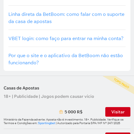
Linha direta da BetBoom: como falar com o suporte
da casa de apostas
VBET login: como faço para entrar na minha conta?
Por que o site e o aplicativo da BetBoom não estão
funcionando?
TOPO PAGO
Casas de Apostas
18+ | Publicidade | Jogos podem causar vício
5 000 R$
Visitar
Ministério da Fazenda adverte: Aposta não é investimento. 18+. Publicidade. Verifique os
Termos e Condições em:
Sportingbet
| Autorizado pela Portaria SPA/MF Nº 247/2025