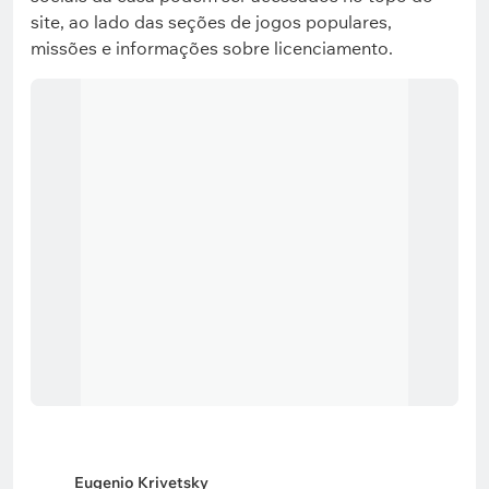
site, ao lado das seções de jogos populares,
missões e informações sobre licenciamento.
Eugenio Krivetsky