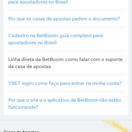
para apostadores no Brasil
Por que as casas de apostas pedem o documento?
Cadastro na BetBoom: guia completo para
apostadores no Brasil
Linha direta da BetBoom: como falar com o suporte
da casa de apostas
VBET login: como faço para entrar na minha conta?
Por que o site e o aplicativo da BetBoom não estão
funcionando?
TOPO PAGO