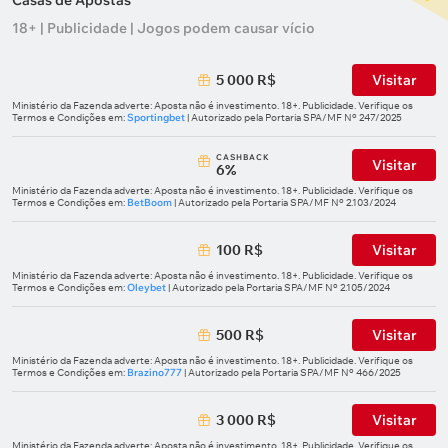
Casas de Apostas
18+ | Publicidade | Jogos podem causar vício
5 000 R$
Visitar
Ministério da Fazenda adverte: Aposta não é investimento. 18+. Publicidade. Verifique os
Termos e Condições em:
Sportingbet
| Autorizado pela Portaria SPA/MF Nº 247/2025
СASHBACK
Visitar
6%
Ministério da Fazenda adverte: Aposta não é investimento. 18+. Publicidade. Verifique os
Termos e Condições em:
BetBoom
| Autorizado pela Portaria SPA/MF Nº 2.103/2024
100 R$
Visitar
Ministério da Fazenda adverte: Aposta não é investimento. 18+. Publicidade. Verifique os
Termos e Condições em:
Oleybet
| Autorizado pela Portaria SPA/MF Nº 2.105/2024
500 R$
Visitar
Ministério da Fazenda adverte: Aposta não é investimento. 18+. Publicidade. Verifique os
Termos e Condições em:
Brazino777
| Autorizado pela Portaria SPA/MF Nº 466/2025
3 000 R$
Visitar
Ministério da Fazenda adverte: Aposta não é investimento. 18+. Publicidade. Verifique os