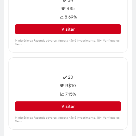
💸 R$5
📈 8,69%
Visitar
✔️ 20
💸 R$10
📈 7,15%
Visitar