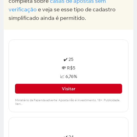
completa sobre
casas de apostas sem
verificação
e veja se esse tipo de cadastro
simplificado ainda é permitido.
✔️ 25
💸 R$5
📈 6,76%
Visitar
✔️ 24