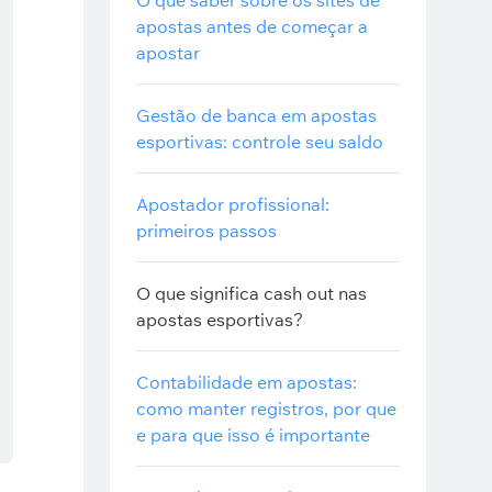
O que saber sobre os sites de
apostas antes de começar a
apostar
Gestão de banca em apostas
esportivas: controle seu saldo
Apostador profissional:
primeiros passos
O que significa cash out nas
apostas esportivas?
Contabilidade em apostas:
como manter registros, por que
e para que isso é importante