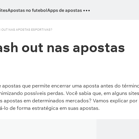
...
ites
Apostas no futebol
Apps de apostas
H OUT NAS APOSTAS ESPORTIVAS?
ash out nas apostas
 apostas que permite encerrar uma aposta antes do términ
nimizando possíveis perdas. Você sabia que, em alguns sites
das apostas em determinados mercados? Vamos explicar por
á-lo de forma estratégica em suas apostas.