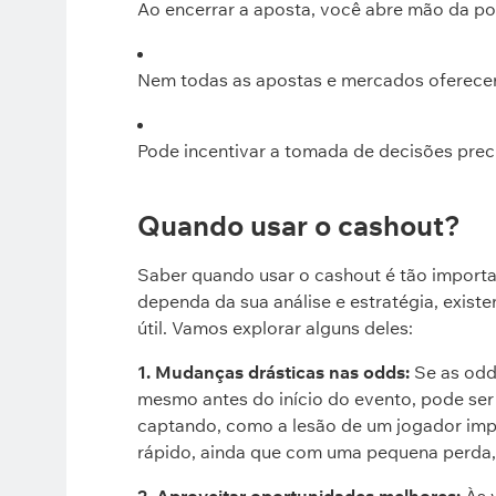
Ao encerrar a aposta, você abre mão da pos
Nem todas as apostas e mercados oferece
Pode incentivar a tomada de decisões prec
Quando usar o cashout?
Saber quando usar o cashout é tão import
dependa da sua análise e estratégia, exist
útil. Vamos explorar alguns deles:
1. Mudanças drásticas nas odds:
Se as odd
mesmo antes do início do evento, pode ser
captando, como a lesão de um jogador imp
rápido, ainda que com uma pequena perda, 