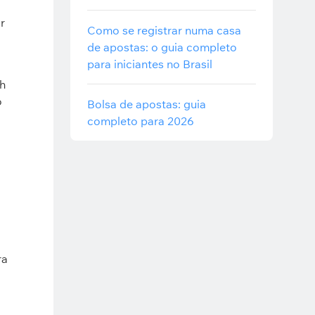
r
Como se registrar numa casa
de apostas: o guia completo
para iniciantes no Brasil
h
o
Bolsa de apostas: guia
completo para 2026
ra