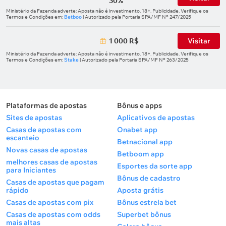
30%
Ministério da Fazenda adverte: Aposta não é investimento. 18+. Publicidade. Verifique os
Termos e Condições em:
Betboo
| Autorizado pela Portaria SPA/MF Nº 247/2025
1 000 R$
Visitar
Ministério da Fazenda adverte: Aposta não é investimento. 18+. Publicidade. Verifique os
Termos e Condições em:
Stake
| Autorizado pela Portaria SPA/MF Nº 263/2025
Plataformas de apostas
Bônus e apps
Sites de apostas
Aplicativos de apostas
Casas de apostas com
Onabet app
escanteio
Betnacional app
Novas casas de apostas
Betboom app
melhores casas de apostas
Esportes da sorte app
para Iniciantes
Bônus de cadastro
Casas de apostas que pagam
rápido
Aposta grátis
Casas de apostas com pix
Bônus estrela bet
Casas de apostas com odds
Superbet bônus
mais altas