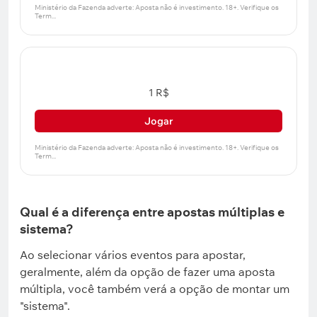
1 R$
Jogar
Qual é a diferença entre apostas múltiplas e
sistema?
Ao selecionar vários eventos para apostar,
geralmente, além da opção de fazer uma aposta
múltipla, você também verá a opção de montar um
"sistema".