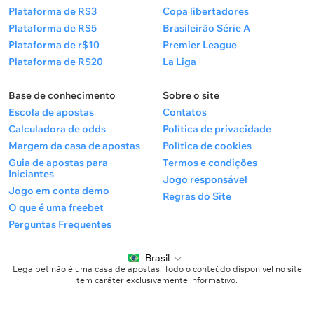
Plataforma de R$3
Copa libertadores
Plataforma de R$5
Brasileirão Série A
Plataforma de r$10
Premier League
Plataforma de R$20
La Liga
Base de conhecimento
Sobre o site
Escola de apostas
Contatos
Calculadora de odds
Política de privacidade
Margem da casa de apostas
Política de cookies
Guia de apostas para
Termos e condições
Iniciantes
Jogo responsável
Jogo em conta demo
Regras do Site
O que é uma freebet
Perguntas Frequentes
Brasil
Legalbet não é uma casa de apostas. Todo o conteúdo disponível no site
tem caráter exclusivamente informativo.