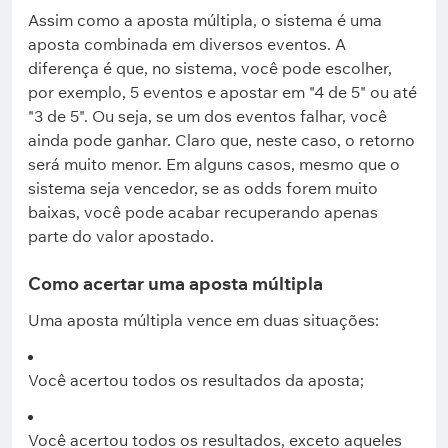
Assim como a aposta múltipla, o sistema é uma
aposta combinada em diversos eventos. A
diferença é que, no sistema, você pode escolher,
por exemplo, 5 eventos e apostar em "4 de 5" ou até
"3 de 5". Ou seja, se um dos eventos falhar, você
ainda pode ganhar. Claro que, neste caso, o retorno
será muito menor. Em alguns casos, mesmo que o
sistema seja vencedor, se as odds forem muito
baixas, você pode acabar recuperando apenas
parte do valor apostado.
Como acertar uma aposta múltipla
Uma aposta múltipla vence em duas situações:
Você acertou todos os resultados da aposta;
Você acertou todos os resultados, exceto aqueles