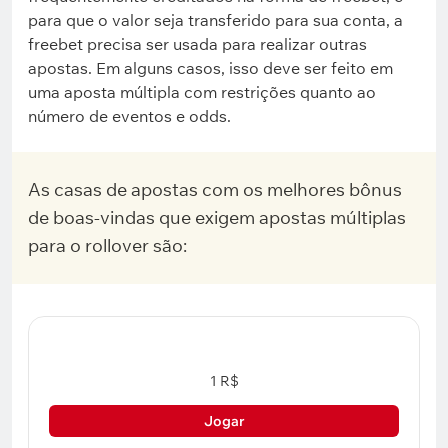
para que o valor seja transferido para sua conta, a
freebet precisa ser usada para realizar outras
apostas. Em alguns casos, isso deve ser feito em
uma aposta múltipla com restrições quanto ao
número de eventos e odds.
As casas de apostas com os melhores bônus
de boas-vindas que exigem apostas múltiplas
para o rollover são:
1 R$
Jogar