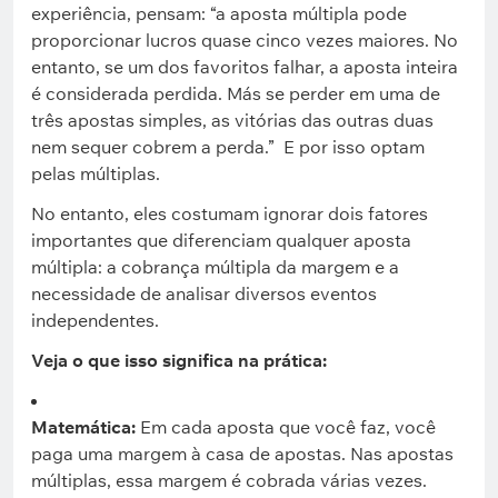
experiência, pensam: “a aposta múltipla pode
proporcionar lucros quase cinco vezes maiores. No
entanto, se um dos favoritos falhar, a aposta inteira
é considerada perdida. Más se perder em uma de
três apostas simples, as vitórias das outras duas
nem sequer cobrem a perda.” E por isso optam
pelas múltiplas.
No entanto, eles costumam ignorar dois fatores
importantes que diferenciam qualquer aposta
múltipla: a cobrança múltipla da margem e a
necessidade de analisar diversos eventos
independentes.
Veja o que isso significa na prática:
Matemática:
Em cada aposta que você faz, você
paga uma margem à casa de apostas. Nas apostas
múltiplas, essa margem é cobrada várias vezes.