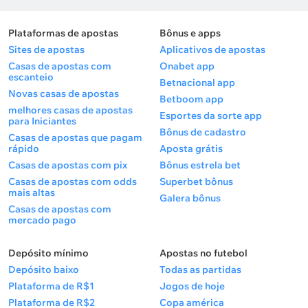
Plataformas de apostas
Bônus e apps
Sites de apostas
Aplicativos de apostas
Casas de apostas com
Onabet app
escanteio
Betnacional app
Novas casas de apostas
Betboom app
melhores casas de apostas
Esportes da sorte app
para Iniciantes
Bônus de cadastro
Casas de apostas que pagam
rápido
Aposta grátis
Casas de apostas com pix
Bônus estrela bet
Casas de apostas com odds
Superbet bônus
mais altas
Galera bônus
Casas de apostas com
mercado pago
Depósito mínimo
Apostas no futebol
Depósito baixo
Todas as partidas
Plataforma de R$1
Jogos de hoje
Plataforma de R$2
Copa américa