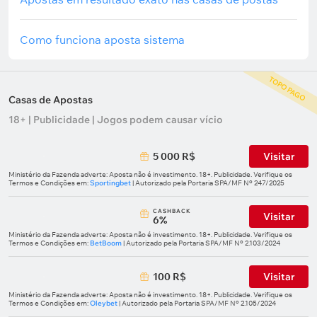
Como funciona aposta sistema
TOPO PAGO
Casas de Apostas
18+ | Publicidade | Jogos podem causar vício
5 000 R$
Visitar
Ministério da Fazenda adverte: Aposta não é investimento. 18+. Publicidade. Verifique os
Termos e Condições em:
Sportingbet
| Autorizado pela Portaria SPA/MF Nº 247/2025
СASHBACK
Visitar
6%
Ministério da Fazenda adverte: Aposta não é investimento. 18+. Publicidade. Verifique os
Termos e Condições em:
BetBoom
| Autorizado pela Portaria SPA/MF Nº 2.103/2024
100 R$
Visitar
Ministério da Fazenda adverte: Aposta não é investimento. 18+. Publicidade. Verifique os
Termos e Condições em:
Oleybet
| Autorizado pela Portaria SPA/MF Nº 2.105/2024