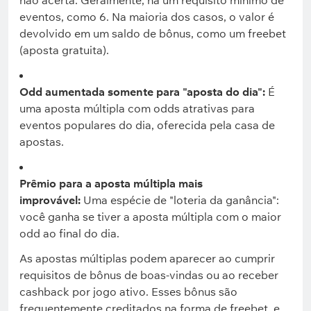
não acerta. Geralmente, há um requisito mínimo de
eventos, como 6. Na maioria dos casos, o valor é
devolvido em um saldo de bônus, como um freebet
(aposta gratuita).
Odd aumentada somente para "aposta do dia":
É
uma aposta múltipla com odds atrativas para
eventos populares do dia, oferecida pela casa de
apostas.
Prêmio para a aposta múltipla mais
improvável:
Uma espécie de "loteria da ganância":
você ganha se tiver a aposta múltipla com o maior
odd ao final do dia.
As apostas múltiplas podem aparecer ao cumprir
requisitos de bônus de boas-vindas ou ao receber
cashback por jogo ativo. Esses bônus são
frequentemente creditados na forma de freebet, e