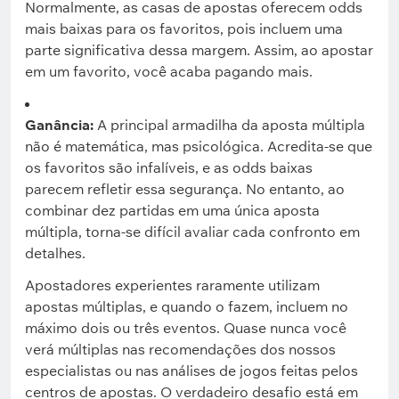
Normalmente, as casas de apostas oferecem odds
mais baixas para os favoritos, pois incluem uma
parte significativa dessa margem. Assim, ao apostar
em um favorito, você acaba pagando mais.
Ganância:
A principal armadilha da aposta múltipla
não é matemática, mas psicológica. Acredita-se que
os favoritos são infalíveis, e as odds baixas
parecem refletir essa segurança. No entanto, ao
combinar dez partidas em uma única aposta
múltipla, torna-se difícil avaliar cada confronto em
detalhes.
Apostadores experientes raramente utilizam
apostas múltiplas, e quando o fazem, incluem no
máximo dois ou três eventos. Quase nunca você
verá múltiplas nas recomendações dos nossos
especialistas ou nas análises de jogos feitas pelos
centros de apostas. O verdadeiro desafio está em