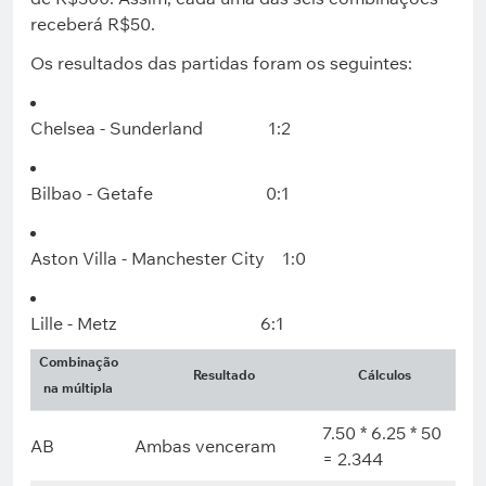
receberá R$50.
Os resultados das partidas foram os seguintes:
Chelsea - Sunderland 1:2
Bilbao - Getafe 0:1
Aston Villa - Manchester City 1:0
Lille - Metz 6:1
Combinação
Resultado
Cálculos
na múltipla
7.50 * 6.25 * 50
AB
Ambas venceram
= 2.344