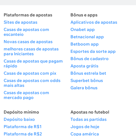
Plataformas de apostas
Bônus e apps
Sites de apostas
Aplicativos de apostas
Casas de apostas com
Onabet app
escanteio
Betnacional app
Novas casas de apostas
Betboom app
melhores casas de apostas
Esportes da sorte app
para Iniciantes
Bônus de cadastro
Casas de apostas que pagam
rápido
Aposta grátis
Casas de apostas com pix
Bônus estrela bet
Casas de apostas com odds
Superbet bônus
mais altas
Galera bônus
Casas de apostas com
mercado pago
Depósito mínimo
Apostas no futebol
Depósito baixo
Todas as partidas
Plataforma de R$1
Jogos de hoje
Plataforma de R$2
Copa américa