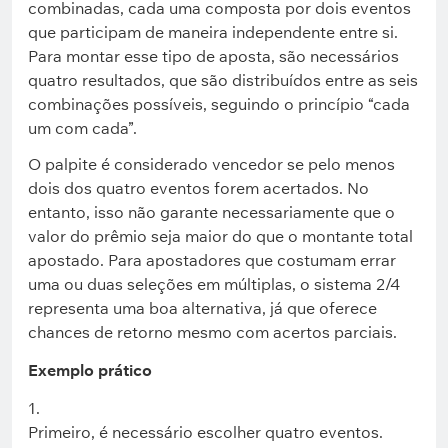
combinadas, cada uma composta por dois eventos
que participam de maneira independente entre si.
Para montar esse tipo de aposta, são necessários
quatro resultados, que são distribuídos entre as seis
combinações possíveis, seguindo o princípio “cada
um com cada”.
O palpite é considerado vencedor se pelo menos
dois dos quatro eventos forem acertados. No
entanto, isso não garante necessariamente que o
valor do prêmio seja maior do que o montante total
apostado. Para apostadores que costumam errar
uma ou duas seleções em múltiplas, o sistema 2/4
representa uma boa alternativa, já que oferece
chances de retorno mesmo com acertos parciais.
Exemplo prático
Primeiro, é necessário escolher quatro eventos.