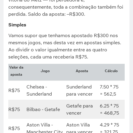
consequentemente, toda a combinação também foi
perdida. Saldo da aposta: –R$300.
Simples
Vamos supor que tenhamos apostado R$300 nos
mesmos jogos, mas desta vez em apostas simples.
Ao dividir o valor igualmente entre as quatro
seleções, cada uma receberia R$75.
Valor da
Jogo
Aposta
Cálculo
aposta
Chelsea -
Sunderland
7.50 * 75
R$75
Sunderland
para vencer
= 562,5
Getafe para
6.25 * 75
R$75
Bilbao - Getafe
vencer
= 468,75
Aston Villa -
Aston Villa
4.29 * 75
R$75
Manchester City
para vencer
= 321,75