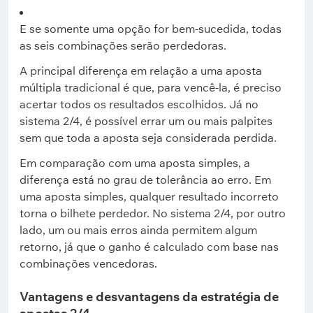
E se somente uma opção for bem-sucedida, todas
as seis combinações serão perdedoras.
A principal diferença em relação a uma aposta
múltipla tradicional é que, para vencê-la, é preciso
acertar todos os resultados escolhidos. Já no
sistema 2/4, é possível errar um ou mais palpites
sem que toda a aposta seja considerada perdida.
Em comparação com uma aposta simples, a
diferença está no grau de tolerância ao erro. Em
uma aposta simples, qualquer resultado incorreto
torna o bilhete perdedor. No sistema 2/4, por outro
lado, um ou mais erros ainda permitem algum
retorno, já que o ganho é calculado com base nas
combinações vencedoras.
Vantagens e desvantagens da estratégia de