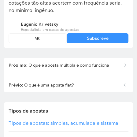
cotações tão altas acertem com frequência seria,
no mínimo, ingênuo.
Eugenio Krivetsky
Especialista em casas de apostas
Subscreve
Próximo:
O que é aposta múltipla e como funciona
Prévio:
O que é uma aposta flat?
Tipos de apostas
Tipos de apostas: simples, acumulada e sistema