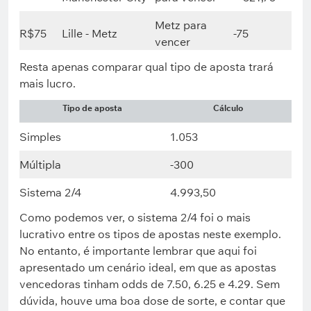
Metz para
R$75
Lille - Metz
-75
vencer
Resta apenas comparar qual tipo de aposta trará
mais lucro.
Tipo de aposta
Cálculo
Simples
1.053
Múltipla
-300
Sistema 2/4
4.993,50
Como podemos ver, o sistema 2/4 foi o mais
lucrativo entre os tipos de apostas neste exemplo.
No entanto, é importante lembrar que aqui foi
apresentado um cenário ideal, em que as apostas
vencedoras tinham odds de 7.50, 6.25 e 4.29. Sem
dúvida, houve uma boa dose de sorte, e contar que