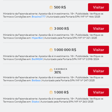
500 R$
Visitar
Ministério da Fazenda adverte: Aposta não é investimento. 18+. Publicidade. Verifique os
Termos e Condições em:
Brazino777
| Autorizado pela Portaria SPA/MF Nº 466/2025
3 000 R$
Visitar
Ministério da Fazenda adverte: Aposta não é investimento. 18+. Publicidade. Verifique os
Termos e Condições em:
HiperBet
| Autorizado pela Portaria SPA/MF Nº 321/2025
1 000 000 R$
Visitar
Ministério da Fazenda adverte: Aposta não é investimento. 18+. Publicidade. Verifique os
Termos e Condições em:
BetMGM
| Autorizado pela Portaria SPA/MF Nº 2.098/2024
СASHBACK
Visitar
30%
Ministério da Fazenda adverte: Aposta não é investimento. 18+. Publicidade. Verifique os
Termos e Condições em:
Betboo
| Autorizado pela Portaria SPA/MF Nº 247/2025
1 000 R$
Visitar
Ministério da Fazenda adverte: Aposta não é investimento. 18+. Publicidade. Verifique os
Termos e Condições em:
Stake
| Autorizado pela Portaria SPA/MF Nº 263/2025