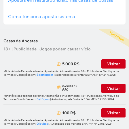
Apostas em resultado exato nas casas de postas
Como funciona aposta sistema
TOPO PAGO
Casas de Apostas
18+ | Publicidade | Jogos podem causar vício
5 000 R$
Visitar
Ministério da Fazenda adverte: Aposta não é investimento. 18+. Publicidade. Verifique os
Termos e Condições em:
Sportingbet
| Autorizado pela Portaria SPA/MF Nº 247/2025
СASHBACK
Visitar
6%
Ministério da Fazenda adverte: Aposta não é investimento. 18+. Publicidade. Verifique os
Termos e Condições em:
BetBoom
| Autorizado pela Portaria SPA/MF Nº 2.103/2024
100 R$
Visitar
Ministério da Fazenda adverte: Aposta não é investimento. 18+. Publicidade. Verifique os
Termos e Condições em:
Oleybet
| Autorizado pela Portaria SPA/MF Nº 2.105/2024