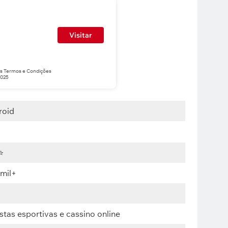
Visitar
 os Termos e Condições
2025
roid
m
⭐
mil+
tas esportivas e cassino online