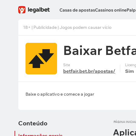
Casas de apostas
Cassinos online
Palp
18+ | Publicidade | Jogos podem causar vício
Baixar Betfa
Site
Licen
betfair.bet.br/apostas/
Sim
Baixe o aplicativo e comece a jogar
Conteúdo
PÁGINA INICIA
Aplic
Informações gerais