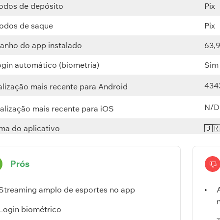
odos de depósito
Pix
odos de saque
Pix
anho do app instalado
63,
Login automático (biometria)
Sim
434
lização mais recente para Android
N/D
alização mais recente para iOS
oma do aplicativo
🇧🇷
Prós
Streaming amplo de esportes no app
Login biométrico