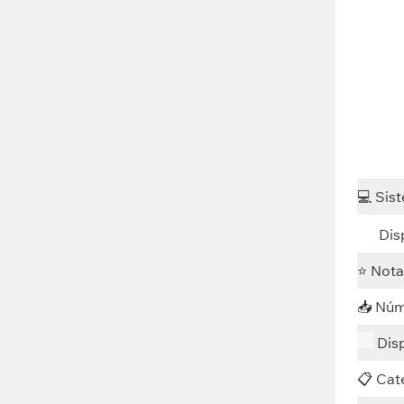
💻 Sis
Dis
⭐ Nota
📥 Núm
Disp
📋 Cat