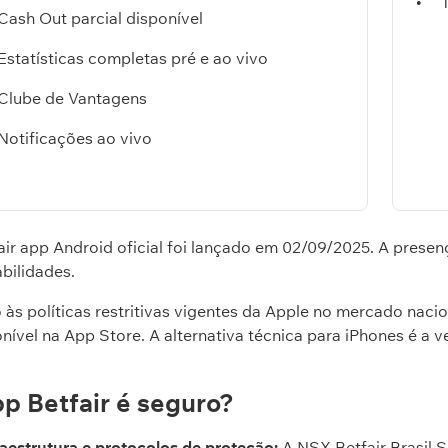
Cash Out parcial disponível
Estatísticas completas pré e ao vivo
Clube de Vantagens
Notificações ao vivo
air app Android oficial foi lançado em 02/09/2025. A presenç
abilidades.
 às políticas restritivas vigentes da Apple no mercado naci
onível na App Store. A alternativa técnica para iPhones é a 
p Betfair é seguro?
raestrutura e protocolos de proteção:
A NSX Betfair Brasil S