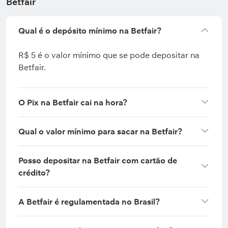
Betfair
Qual é o depósito mínimo na Betfair?
R$ 5 é o valor mínimo que se pode depositar na
Betfair.
O Pix na Betfair cai na hora?
Qual o valor mínimo para sacar na Betfair?
Posso depositar na Betfair com cartão de
crédito?
A Betfair é regulamentada no Brasil?