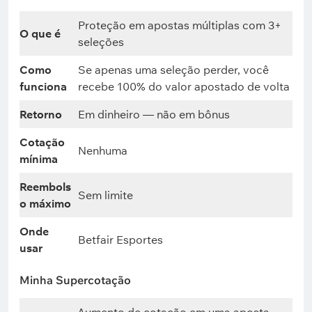
Proteção em apostas múltiplas com 3+
O que é
seleções
Como
Se apenas uma seleção perder, você
funciona
recebe 100% do valor apostado de volta
Retorno
Em dinheiro — não em bônus
Cotação
Nenhuma
mínima
Reembols
Sem limite
o máximo
Onde
Betfair Esportes
usar
Minha Supercotação