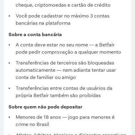
cheque, criptomoedas e cartão de crédito
Você pode cadastrar no máximo 3 contas
bancárias na plataforma
Sobre a conta bancária
A conta deve estar no seu nome — a Betfair
pode pedir comprovação a qualquer momento
Transferências de terceiros são bloqueadas
automaticamente — nem adianta tentar usar
conta de familiar ou amigo
Transferências entre contas de usuários da
própria Betfair também são proibidas
Sobre quem não pode depositar
Menores de 18 anos — jogo para menores é
crime no Brasil