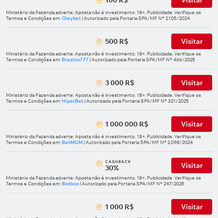
100 R$
Visitar
Ministério da Fazenda adverte: Aposta não é investimento. 18+. Publicidade. Verifique os
Termos e Condições em:
Oleybet
| Autorizado pela Portaria SPA/MF Nº 2.105/2024
500 R$
Visitar
Ministério da Fazenda adverte: Aposta não é investimento. 18+. Publicidade. Verifique os
Termos e Condições em:
Brazino777
| Autorizado pela Portaria SPA/MF Nº 466/2025
3 000 R$
Visitar
Ministério da Fazenda adverte: Aposta não é investimento. 18+. Publicidade. Verifique os
Termos e Condições em:
HiperBet
| Autorizado pela Portaria SPA/MF Nº 321/2025
1 000 000 R$
Visitar
Ministério da Fazenda adverte: Aposta não é investimento. 18+. Publicidade. Verifique os
Termos e Condições em:
BetMGM
| Autorizado pela Portaria SPA/MF Nº 2.098/2024
СASHBACK
Visitar
30%
Ministério da Fazenda adverte: Aposta não é investimento. 18+. Publicidade. Verifique os
Termos e Condições em:
Betboo
| Autorizado pela Portaria SPA/MF Nº 247/2025
1 000 R$
Visitar