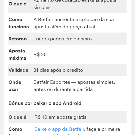
Aumento de cotação em uma aposta
O que é
simples
Como
A Betfair aumenta a cotação da sua
funciona
aposta além do preço atual
Retorno
Lucros pagos em dinheiro
Aposta
R$ 20
máxima
Validade
31 dias após o crédito
Onde
Betfair Esportes — apostas simples,
usar
antes ou durante a partida
Bônus por baixar o app Android
O que é
R$ 10 em aposta grátis
Como
Baixe o app da Betfair
, faça a primeira