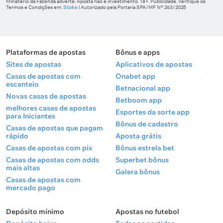
Ministério da Fazenda adverte: Aposta não é investimento. 18+. Publicidade. Verifique os
Termos e Condições em:
Stake
| Autorizado pela Portaria SPA/MF Nº 263/2025
Plataformas de apostas
Bônus e apps
Sites de apostas
Aplicativos de apostas
Casas de apostas com
Onabet app
escanteio
Betnacional app
Novas casas de apostas
Betboom app
melhores casas de apostas
Esportes da sorte app
para Iniciantes
Bônus de cadastro
Casas de apostas que pagam
rápido
Aposta grátis
Casas de apostas com pix
Bônus estrela bet
Casas de apostas com odds
Superbet bônus
mais altas
Galera bônus
Casas de apostas com
mercado pago
Depósito mínimo
Apostas no futebol