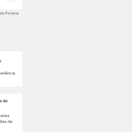
s
eriência
e de
ostas
ções de