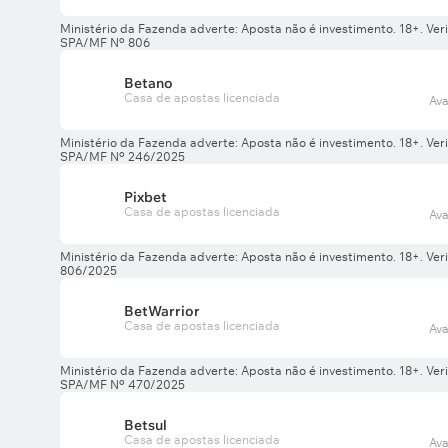
Betano
Casa de apostas licenciada
Ava
Pixbet
Casa de apostas licenciada
Ava
BetWarrior
Casa de apostas licenciada
Ava
Betsul
Casa de apostas licenciada
Ava