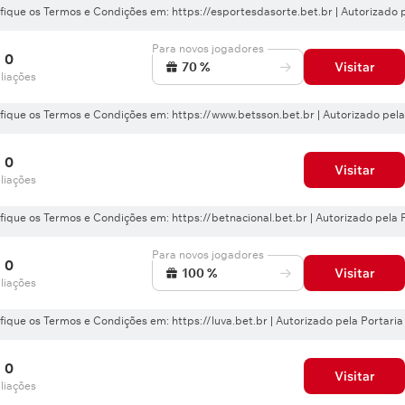
Para novos jogadores
0
70 %
Visitar
liações
0
Visitar
liações
Para novos jogadores
0
100 %
Visitar
liações
0
Visitar
liações