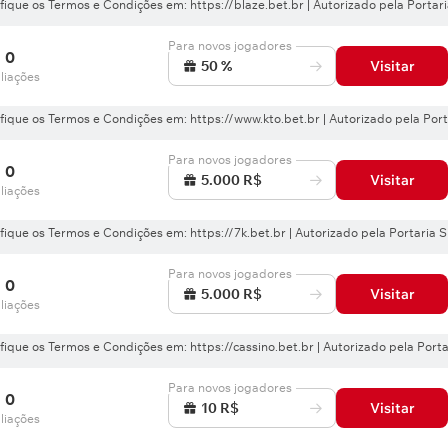
Para novos jogadores
0
50 %
Visitar
liações
Para novos jogadores
0
5.000 R$
Visitar
liações
Para novos jogadores
0
5.000 R$
Visitar
liações
Para novos jogadores
0
10 R$
Visitar
liações