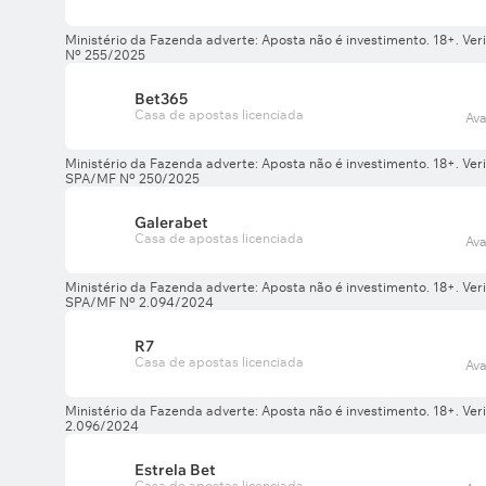
Bet365
Casa de apostas licenciada
Ava
Galerabet
Casa de apostas licenciada
Ava
R7
Casa de apostas licenciada
Ava
Estrela Bet
Casa de apostas licenciada