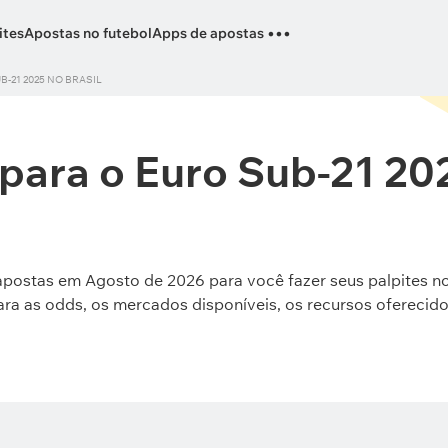
...
ites
Apostas no futebol
Apps de apostas
-21 2025 NO BRASIL
para o Euro Sub-21 20
apostas em Agosto de 2026 para você fazer seus palpites n
ra as odds, os mercados disponíveis, os recursos oferecido