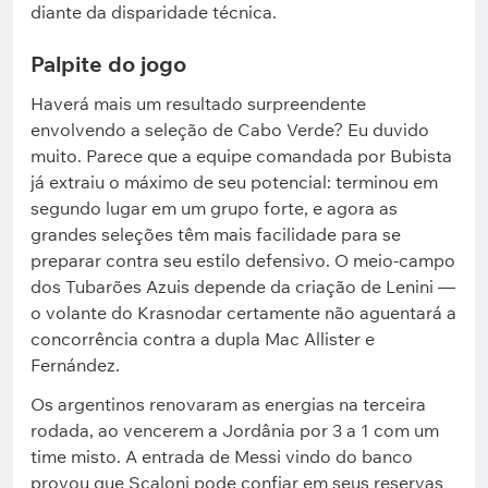
diante da disparidade técnica.
Palpite do jogo
Haverá mais um resultado surpreendente
envolvendo a seleção de Cabo Verde? Eu duvido
muito. Parece que a equipe comandada por Bubista
já extraiu o máximo de seu potencial: terminou em
segundo lugar em um grupo forte, e agora as
grandes seleções têm mais facilidade para se
preparar contra seu estilo defensivo. O meio-campo
dos Tubarões Azuis depende da criação de Lenini —
o volante do Krasnodar certamente não aguentará a
concorrência contra a dupla Mac Allister e
Fernández.
Os argentinos renovaram as energias na terceira
rodada, ao vencerem a Jordânia por 3 a 1 com um
time misto. A entrada de Messi vindo do banco
provou que Scaloni pode confiar em seus reservas