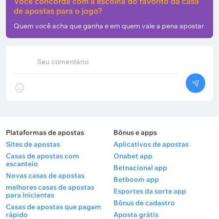
Você concorda com a escolha do favorito da casa
de apostas para o jogo?
Palpite de total de gols individual
Quem você acha que ganha e em quem vale a pena apostar
(Over/Under)
Mais de 2,5 gols da Argentina com odd de 2.00 é
Seu comentário
uma opção viável, considerando os oito gols
marcados em três rodadas da fase de grupos: a
equipe não costuma poupar forças contra
adversários claramente inferiores.
Total de gols individual da
Plataformas de apostas
Bônus e apps
Argentina
Sites de apostas
Aplicativos de apostas
Casas de apostas com
Onabet app
Menos de
Total individual
Mais de
escanteio
Betnacional app
Novas casas de apostas
Betboom app
3.10
1,5
1.32
melhores casas de apostas
Esportes da sorte app
para Iniciantes
2.45
2
1.53
Bônus de cadastro
Casas de apostas que pagam
rápido
Aposta grátis