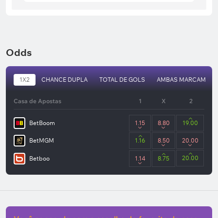
Palpite de dupla chance
Casa de apostas
1X
12
X2
Odds
1.0
BetBoom
-
4.77
8
1X2
CHANCE DUPLA
TOTAL DE GOLS
AMBAS MARCAM
1.0
Brazino777
-
5.00
9
Casa de Apostas
1
X
2
1.0
BetBoom
1.15
8.80
19.00
Oleybet
-
5.00
9
BetMGM
1.16
8.50
20.00
20.00
Betboo
1.14
8.75
Dupla chance 12 (vitória de um dos times) a 1.08–
1.09 é o cenário básico e quase sem alternativa: o
empate nesta partida é visto pelo mercado como
uma raridade. Naturalmente, essa probabilidade
pende totalmente a favor do triunfo da Argentina.