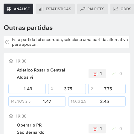
ANÁLISE
ESTATÍSTICAS
PALPITES
ODDS
Outras partidas
Esta partida foi encerrada, selecione uma partida alternativa
para apostar.
19:30
Atlético Rosario Central
1
0
Aldosivi
1.49
3.75
7.75
1
X
2
1.47
2.45
MENOS
2.5
MAIS
2.5
19:30
Operario PR
1
0
Sao Bernardo