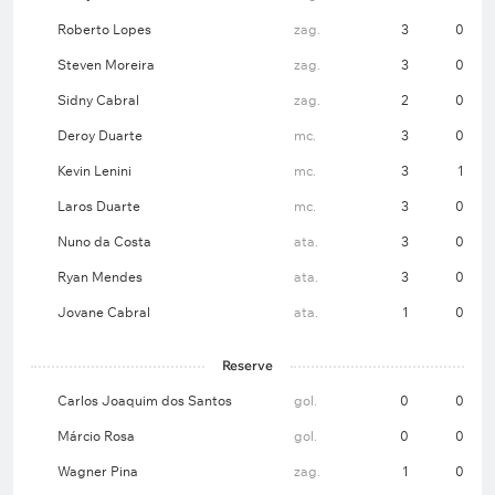
Roberto Lopes
zag.
3
0
A equipe de Bubista não sofreu gols em 4 das
últimas 5 partidas. Na fase de grupos, apenas o
Steven Moreira
zag.
3
0
Uruguai conseguiu furar sua defesa.
Sidny Cabral
zag.
2
0
Cabo Verde fez parte do grupo de 6 seleções
Deroy Duarte
mc.
3
0
que precisaram de apenas 2 gols para avançar
Kevin Lenini
mc.
3
1
ao mata-mata.
Laros Duarte
mc.
3
0
Cabo Verde não ficou entre as 30 melhores
Nuno da Costa
ata.
3
0
seleções em xG acumulado ao término da fase
de grupos (2,50).
Ryan Mendes
ata.
3
0
Jovane Cabral
ata.
1
0
Provável escalação de Cabo Verde (4-1-4-1):
Reserve
Vozinha — João Fernandes, Diney Borges, Roberto
Carlos Joaquim dos Santos
gol.
0
0
Lopes, Wagner Pina — Kevin Lenini — Willy
Semedo, Jamiro Monteiro, Deroy Duarte, Ryan
Márcio Rosa
gol.
0
0
Mendes — Dailon Livramento.
Wagner Pina
zag.
1
0