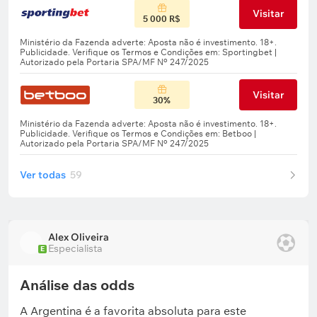
Visitar
5 000 R$
Visitar
30%
Ver todas
59
Alex Oliveira
Especialista
E
Análise das odds
A Argentina é a favorita absoluta para este