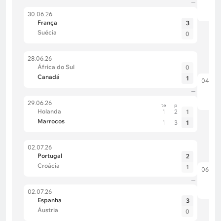
Par
Fra
Mais de 2,5 gols — 1.63–1.70: a Albiceleste fez
30.06.26
França
jogos movimentados nas três rodadas. Em cada
3
Suécia
0
partida, houve pelo menos dois gols, com 2/3
das vezes ultrapassando a linha de 2,5 gols.
28.06.26
Palpite de total de gols
África do Sul
0
Canadá
1
04.07.
(Over/Under)
Ca
Ma
29.06.26
te
p
O mercado está confiante em uma partida
Holanda
1
2
1
produtiva até a linha de 2,5 gols, mas adota cautela
Marrocos
1
3
1
quanto a um placar elástico. Mais de 2,5 gols com
odds entre 1.63 e 1.70 é uma opção sólida,
02.07.26
projetando um placar de 3 a 0 ou 4 a 0 a favor da
Portugal
2
Croácia
Argentina: o poderio ofensivo da equipe, que
1
06.07.
Por
marcou oito gols no grupo, praticamente não tem
Es
limites contra um adversário deste nível.
02.07.26
Espanha
3
Áustria
0