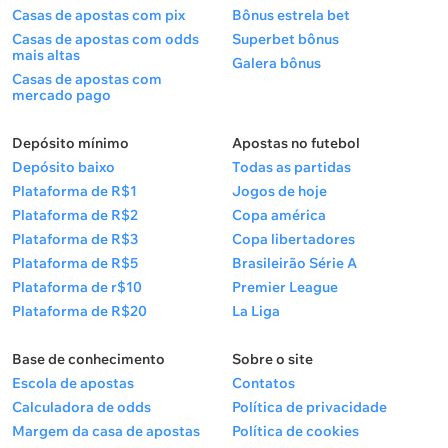
1.75
2,5
2.00
Casas de apostas com pix
Bônus estrela bet
Casas de apostas com odds
Superbet bônus
mais altas
Galera bônus
Menos de 0,5 gol de Cabo Verde a 1.50 é uma
Casas de apostas com
mercado pago
aposta lógica: o estreante no mata-mata não
venceu nenhum jogo no campeonato, e a defesa da
Depósito mínimo
Apostas no futebol
Argentina foi uma das melhores na fase de grupos.
Depósito baixo
Todas as partidas
Total de gols individual de Cabo
Plataforma de R$1
Jogos de hoje
Plataforma de R$2
Copa américa
Verde
Plataforma de R$3
Copa libertadores
Plataforma de R$5
Brasileirão Série A
Menos de
Total individual
Mais de
Plataforma de r$10
Premier League
1.51
0,5
1.65
Plataforma de R$20
La Liga
1.05
1,5
7.00
Base de conhecimento
Sobre o site
Escola de apostas
Contatos
Palpite de placar exato
Calculadora de odds
Política de privacidade
Margem da casa de apostas
Política de cookies
O placar mais provável é de 2 a 0 para a Argentina,