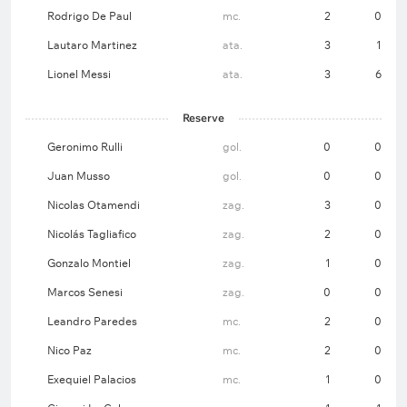
Argentina não depende exclusivamente do talento
Rodrigo De Paul
mc.
2
0
de Messi. Mesmo antes da entrada de Leo, os sul-
americanos controlavam o jogo e somaram 2,13 xG
Lautaro Martinez
ata.
3
1
até o apito final.
Lionel Messi
ata.
3
6
Números importantes da Argentina:
Reserve
A Albiceleste vem de uma sequência de 10
Geronimo Rulli
gol.
0
0
vitórias. Dessas, 8 foram sem sofrer gols.
Juan Musso
gol.
0
0
Messi lidera a artilharia da Copa do Mundo de
Nicolas Otamendi
zag.
3
0
2026 (6 gols). No jogo contra a Jordânia, ele
ampliou seu próprio recorde de gols na história
Nicolás Tagliafico
zag.
2
0
das Copas (19).
Gonzalo Montiel
zag.
1
0
Menos gols que os argentinos (apenas 1 sofrido)
Marcos Senesi
zag.
0
0
na fase de grupos sofreram somente os
Leandro Paredes
mc.
2
0
mexicanos e os espanhóis (ambos com 0).
Nico Paz
mc.
2
0
Exequiel Palacios
mc.
1
0
Provável escalação da Argentina (4-4-2):
Emiliano