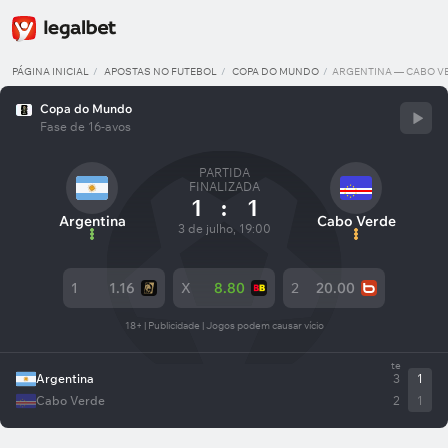
PÁGINA INICIAL
APOSTAS NO FUTEBOL
COPA DO MUNDO
ARGENTINA — CABO V
Copa do Mundo
Fase de 16-avos
PARTIDA
FINALIZADA
1
:
1
Argentina
Cabo Verde
3 de julho, 19:00
1
1.16
X
8.80
2
20.00
18+ | Publicidade | Jogos podem causar vício
te
Argentina
3
1
Cabo Verde
2
1