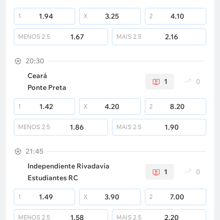
1.94
3.25
4.10
1
X
2
1.67
2.16
MENOS
2.5
MAIS
2.5
20:30
Ceará
1
0
Ponte Preta
1.42
4.20
8.20
1
X
2
1.86
1.90
MENOS
2.5
MAIS
2.5
21:45
Independiente Rivadavia
1
0
Estudiantes RC
1.49
3.90
7.00
1
X
2
1.58
2.20
MENOS
2.5
MAIS
2.5