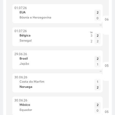
Linha
Menos de (Under)
Mais de (Over)
01.07.26
EUA
2
2,5
1.70
2.22
Bósnia e Herzegovina
0
06.07.
EU
3
2.11
1.74
Bél
01.07.26
te
Bélgica
3,5
2.70
1.50
3
2
Senegal
2
2
Palpite de handicap
29.06.26
Argentina
Handicap
Cabo Verde
Brasil
2
Japão
1
05.07.
1.58
(-1,5/+1,5)
2.40
Bra
No
30.06.26
1.98
(−2/+2)
1.78
Costa do Marfim
1
Noruega
2
2.60
(-2,5/+2,5)
1.47
30.06.26
México
2
O handicap da Argentina (−1,5) entre 1.47 e 1.58 é a
Equador
0
05.07.
opção mais viável: a equipe venceu todas as três