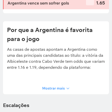
1.65
Argentina vence sem sofrer gols
Por que a Argentina é favorita
para o jogo
As casas de apostas apontam a Argentina como
uma das principais candidatas ao título: a vitória da
Albiceleste contra Cabo Verde tem odds que variam
entre 1.16 e 1.19, dependendo da plataforma:
A Argentina venceu todos os três jogos da fase
Mostrar mais
de grupos com um saldo de gols de +7 (8 a 1) —
atrás apenas da França (+8).
Escalações
Cabo Verde ainda não venceu no torneio. A