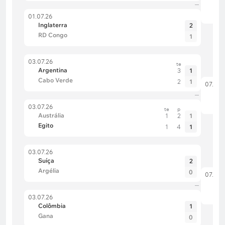
Mé
partidas da fase de grupos com um saldo
Ing
01.07.26
acumulado de +7, e o mesmo roteiro é bastante
Inglaterra
2
provável contra um rival tecnicamente inferior. O
RD Congo
1
handicap (−2,5) com cotação de 2.60 é interessante
em termos de risco-retorno, mas exige convicção
03.07.26
te
em um placar elástico.
Argentina
3
1
Cabo Verde
2
1
07.07.
Palpite de "Ambos marcam"
Arg
Egi
03.07.26
te
p
No mercado, há uma clara tendência para a opção
Austrália
1
2
1
"Não": de 1.40 a 1.45 contra 2.70 a 2.75 para o "Sim".
Egito
1
4
1
Cabo Verde não venceu nenhuma partida no torneio
e só marcou contra o já eliminado Uruguai — diante
03.07.26
da defesa bem postada da Argentina, as chances de
Suíça
2
Argélia
balançarem as redes são mínimas. O "Ambos
0
07.07.
Suí
marcam — Não" parece a opção mais lógica: a
Co
Albiceleste tem plenas condições de dominar o jogo
03.07.26
Colômbia
1
e evitar que o rival crie qualquer oportunidade de
Gana
0
perigo.