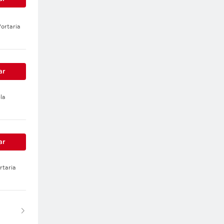
ar
ar