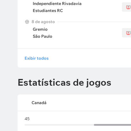
Independiente Rivadavia
Estudiantes RC
8 de agosto
Gremio
São Paulo
Exibir todos
Estatísticas de jogos
Canadá
45