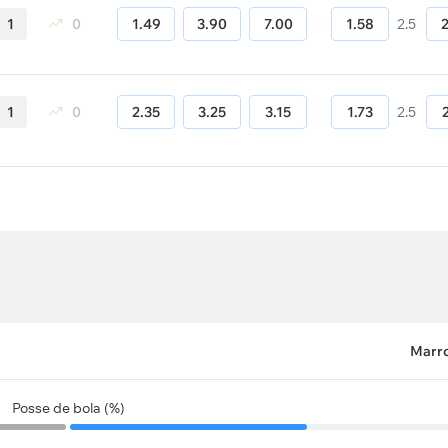
1
0
1.49
3.90
7.00
1.58
2.5
2
1
0
2.35
3.25
3.15
1.73
2.5
Marr
Posse de bola (%)