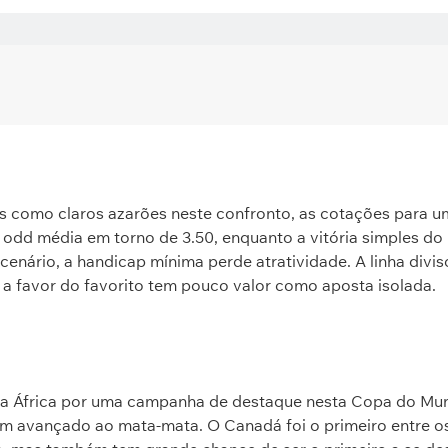
s como claros azarões neste confronto, as cotações para 
odd média em torno de 3.50, enquanto a vitória simples do
enário, a handicap mínima perde atratividade. A linha divis
e a favor do favorito tem pouco valor como aposta isolada.
 da África por uma campanha de destaque nesta Copa do Mu
m avançado ao mata-mata. O Canadá foi o primeiro entre os