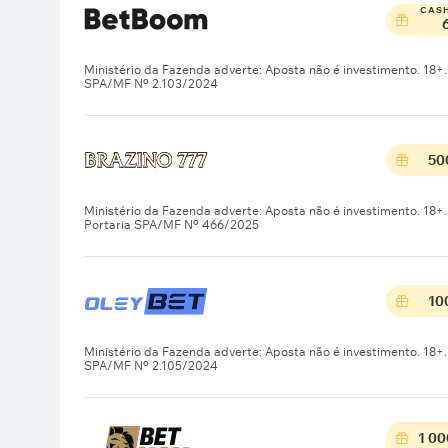
СAS
50
10
1 00