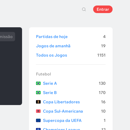
Entrar
missão
Partidas de hoje
4
Jogos de amanhã
19
Todos os Jogos
1151
Futebol
Serie A
130
Serie B
170
Copa Libertadores
16
Copa Sul-Americana
10
Supercopa da UEFA
1
Champions League
12