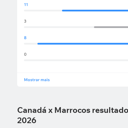
11
3
8
0
Mostrar mais
Canadá x Marrocos resultado: 
2026