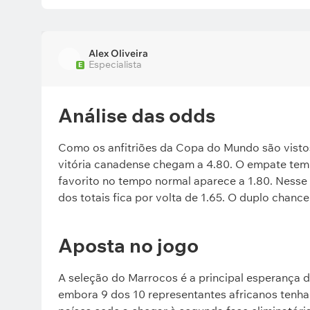
Alex Oliveira
Especialista
E
Análise das odds
Como os anfitriões da Copa do Mundo são visto
vitória canadense chegam a 4.80. O empate tem 
favorito no tempo normal aparece a 1.80. Nesse c
dos totais fica por volta de 1.65. O duplo chanc
Aposta no jogo
A seleção do Marrocos é a principal esperança
embora 9 dos 10 representantes africanos tenha