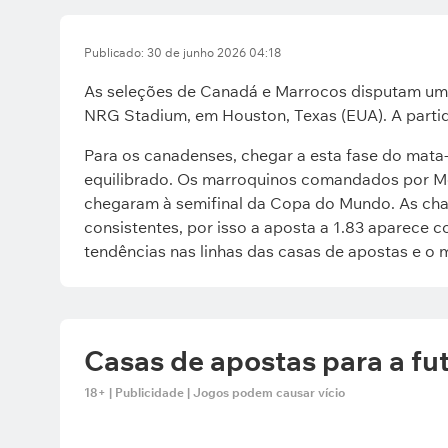
Publicado: 30 de junho 2026 04:18
As seleções de Canadá e Marrocos disputam uma
NRG Stadium, em Houston, Texas (EUA). A parti
Para os canadenses, chegar a esta fase do mata
equilibrado. Os marroquinos comandados por Mo
chegaram à semifinal da Copa do Mundo. As cha
consistentes, por isso a aposta a 1.83 aparece 
tendências nas linhas das casas de apostas e o
Casas de apostas para a fu
18+ | Publicidade | Jogos podem causar vício