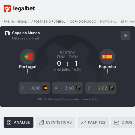
PÁGINA INICIAL
APOSTAS NO FUTEBOL
COPA DO MUNDO
PORTUGAL — ESPANH
Copa do Mundo
Oitavas de final
PARTIDA
FINALIZADA
0
:
1
Portugal
Espanha
6 de julho, 16:00
1
4.00
X
3.60
2
2.02
18+ | Publicidade | Jogos podem causar vício
ANÁLISE
ESTATÍSTICAS
PALPITES
ODDS