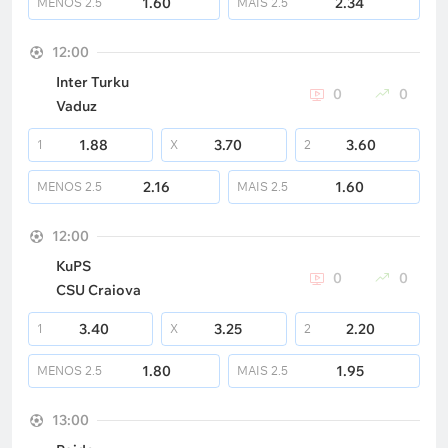
1.60
2.34
MENOS
2.5
MAIS
2.5
12:00
Inter Turku
0
0
Vaduz
1.88
3.70
3.60
1
X
2
2.16
1.60
MENOS
2.5
MAIS
2.5
12:00
KuPS
0
0
CSU Craiova
3.40
3.25
2.20
1
X
2
1.80
1.95
MENOS
2.5
MAIS
2.5
13:00