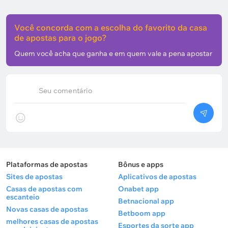
Faltas por jogo – 23;
Você concorda com a escolha do favorito da casa
Cartões amarelos por jogo (incluindo segundos
de apostas para o jogo?
amarelos) – 4,7;
Quem você acha que ganha e em quem vale a pena apostar
Jogos com cartão vermelho – 2 em 8;
Jogos com pênalti – 1 em 8.
Seu comentário
Plataformas de apostas
Bônus e apps
Sites de apostas
Aplicativos de apostas
Casas de apostas com
Onabet app
escanteio
Betnacional app
Novas casas de apostas
Betboom app
melhores casas de apostas
Esportes da sorte app