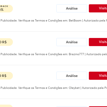
HBACK
Visit
Análise
6%
Visit
0 R$
Análise
Visit
0 R$
Análise