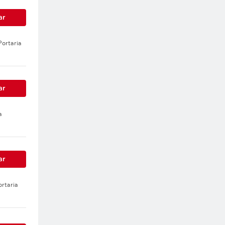
ar
ar
ar