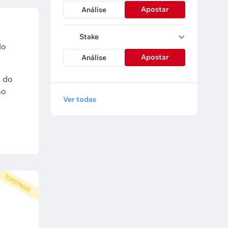
Apostar
Análise
Stake
do
Apostar
Análise
a do
ao
Ver todas
TOPO PAGO