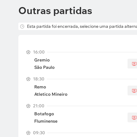
Outras partidas
Esta partida foi encerrada, selecione uma partida altern
16:00
Gremio
São Paulo
18:30
Remo
Atletico Mineiro
21:00
Botafogo
Fluminense
09:30