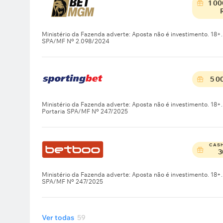
1 00
5 0
СAS
3
Ver todas
59