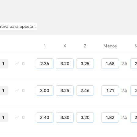
ativa para apostar.
1
X
2
Menos
M
1
0
2.36
3.20
3.25
1.68
2.5
2
1
0
3.00
3.25
2.46
1.71
2.5
1
0
2.40
3.30
3.20
1.82
2.5
2