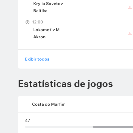
Krylia Sovetov
Baltika
12:00
Lokomotiv M
Akron
Exibir todos
Estatísticas de jogos
Costa do Marfim
47