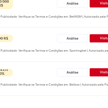
0 000
Visit
Análise
R$
Visit
00 R$
Análise
HBACK
Visit
Análise
0%