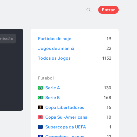
Entrar
missão
Partidas de hoje
19
Jogos de amanhã
22
Todos os Jogos
1152
Futebol
Serie A
130
Serie B
168
Copa Libertadores
16
Copa Sul-Americana
10
Supercopa da UEFA
1
Champions League
12