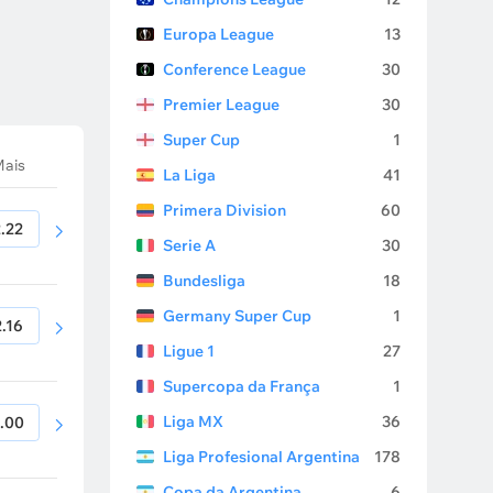
Europa League
13
Conference League
30
Premier League
30
Super Cup
1
ais
La Liga
41
Primera Division
60
.22
Serie A
30
Bundesliga
18
Germany Super Cup
1
2.16
Ligue 1
27
Supercopa da França
1
Liga MX
36
.00
Liga Profesional Argentina
178
Copa da Argentina
6