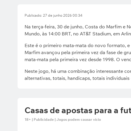
Publicado: 27 de junho 2026 00:34
Na terça-feira, 30 de junho, Costa do Marfim e 
Mundo, às 14:00 BRT, no AT&T Stadium, em Arlin
Este é o primeiro mata-mata do novo formato, e 
Marfim avançou pela primeira vez da fase de 
mata-mata pela primeira vez desde 1998. O vence
Neste jogo, há uma combinação interessante com 
alternativas, totais, handicaps, totais individua
Casas de apostas para a fu
18+ | Publicidade | Jogos podem causar vício