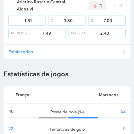
Atlético Rosario Central
1
0
Aldosivi
1.51
3.80
7.00
1
X
2
1.49
2.40
MENOS
2.5
MAIS
2.5
Exibir todos
Estatísticas de jogos
França
Marrocos
48
52
Posse de bola (%)
22
5
Tentativas de golo