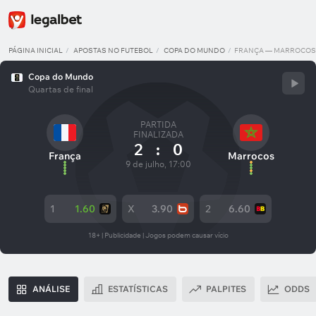
PÁGINA INICIAL
APOSTAS NO FUTEBOL
COPA DO MUNDO
FRANÇA — MARROCOS
Copa do Mundo
Quartas de final
PARTIDA
FINALIZADA
2
:
0
França
Marrocos
9 de julho, 17:00
1
1.60
X
3.90
2
6.60
18+ | Publicidade | Jogos podem causar vício
ANÁLISE
ESTATÍSTICAS
PALPITES
ODDS