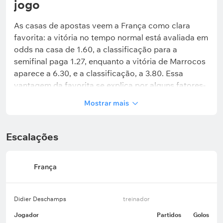
jogo
As casas de apostas veem a França como clara
favorita: a vitória no tempo normal está avaliada em
odds na casa de 1.60, a classificação para a
semifinal paga 1.27, enquanto a vitória de Marrocos
aparece a 6.30, e a classificação, a 3.80. Essa
vantagem da favorita se explica por alguns fatores-
chave.
Mostrar mais
Força ofensiva. A França marcou 14 gols em
Escalações
cinco jogos, sendo 11 deles com Mbappé (sete) e
Dembélé (quatro).
França
Experiência e status. A França é a atual vice-
campeã mundial e disputou a final da Copa de
2022.
Didier Deschamps
treinador
Jogador
Partidos
Golos
Profundidade do elenco. Deschamps tem