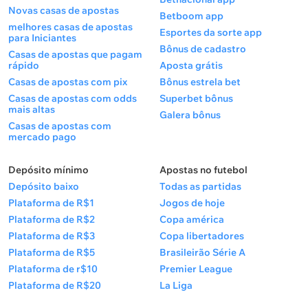
Novas casas de apostas
Betboom app
1.17
1,5
4.20
melhores casas de apostas
Esportes da sorte app
para Iniciantes
Bônus de cadastro
Palpite para placar exato
Casas de apostas que pagam
rápido
Aposta grátis
Casas de apostas com pix
Bônus estrela bet
Cenários mais prováveis:
Casas de apostas com odds
Superbet bônus
mais altas
Galera bônus
Casas de apostas com
mercado pago
Placar exato
Odd (~)
1 a 0
6.50
Depósito mínimo
Apostas no futebol
Depósito baixo
Todas as partidas
2 a 0
7.00
Plataforma de R$1
Jogos de hoje
Plataforma de R$2
Copa américa
2 a 1
9.00
Plataforma de R$3
Copa libertadores
1 a 1
7.00
Plataforma de R$5
Brasileirão Série A
Plataforma de r$10
Premier League
Plataforma de R$20
La Liga
2 a 0 é a base: gol no primeiro tempo, segundo em