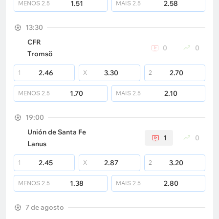
1.51
2.58
MENOS
2.5
MAIS
2.5
13:30
CFR
0
0
Tromsö
2.46
3.30
2.70
1
X
2
1.70
2.10
MENOS
2.5
MAIS
2.5
19:00
Unión de Santa Fe
1
0
Lanus
2.45
2.87
3.20
1
X
2
1.38
2.80
MENOS
2.5
MAIS
2.5
7 de agosto