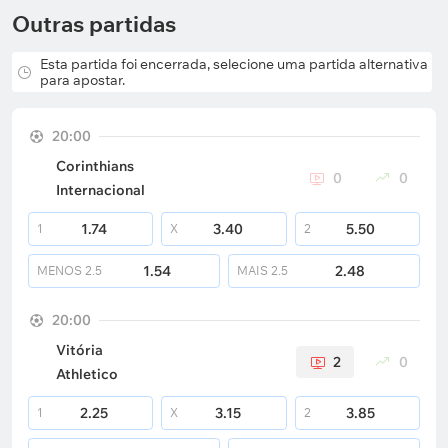
Outras partidas
Esta partida foi encerrada, selecione uma partida alternativa
para apostar.
20:00
Corinthians
0
0
Internacional
1.74
3.40
5.50
1
X
2
1.54
2.48
MENOS
2.5
MAIS
2.5
20:00
Vitória
2
0
Athletico
2.25
3.15
3.85
1
X
2