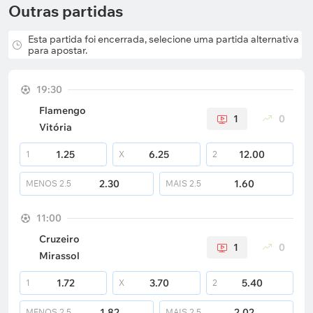
Outras partidas
Esta partida foi encerrada, selecione uma partida alternativa
para apostar.
19:30
Flamengo
1
0
Vitória
1.25
6.25
12.00
1
X
2
2.30
1.60
MENOS
2.5
MAIS
2.5
11:00
Cruzeiro
1
0
Mirassol
1.72
3.70
5.40
1
X
2
1.82
2.02
MENOS
2.5
MAIS
2.5