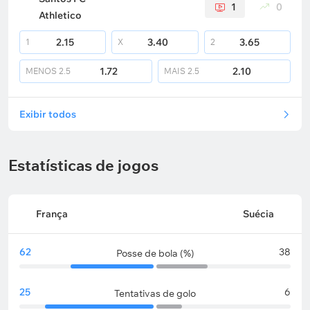
1
0
Athletico
2.15
3.40
3.65
1
X
2
1.72
2.10
MENOS
2.5
MAIS
2.5
Exibir todos
Estatísticas de jogos
França
Suécia
62
38
Posse de bola (%)
25
6
Tentativas de golo