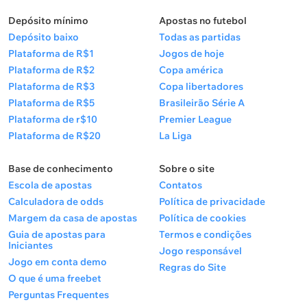
Depósito mínimo
Apostas no futebol
Depósito baixo
Todas as partidas
Placar exato
Odd (~)
Plataforma de R$1
Jogos de hoje
3 x 1
10.00
Plataforma de R$2
Copa américa
Plataforma de R$3
Copa libertadores
2 x 0
6.50
Plataforma de R$5
Brasileirão Série A
Plataforma de r$10
Premier League
3 x 0
7.50
Plataforma de R$20
La Liga
Quando e onde assistir
Base de conhecimento
Sobre o site
Escola de apostas
Contatos
A partida começa em 30 de junho de 2026, no
Calculadora de odds
Política de privacidade
MetLife Stadium, em East Rutherford (EUA), às
Margem da casa de apostas
Política de cookies
18:00 BRT.
Guia de apostas para
Termos e condições
Iniciantes
Jogo responsável
Jogo em conta demo
Regras do Site
O que é uma freebet
Transmissões ao vivo dos jogos da Copa do Mundo
Perguntas Frequentes
no Brasil: TV Globo, SBT e N Sports.