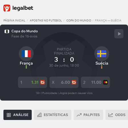
PÁGINA INICIAL
APOSTAS NO FUTEBOL
COPA DO MUNDO
FRANÇA — SUÉCIA
Copa do Mundo
Fase de 16-avos
PARTIDA
FINALIZADA
3
:
0
França
Suécia
30 de junho, 18:00
1
1.31
X
6.00
2
11.00
18+ | Publicidade | Jogos podem causar vício
ANÁLISE
ESTATÍSTICAS
PALPITES
ODDS