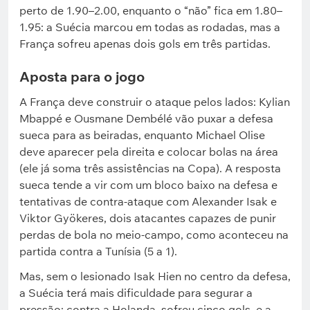
perto de 1.90–2.00, enquanto o “não” fica em 1.80–
1.95: a Suécia marcou em todas as rodadas, mas a
França sofreu apenas dois gols em três partidas.
Aposta para o jogo
A França deve construir o ataque pelos lados: Kylian
Mbappé e Ousmane Dembélé vão puxar a defesa
sueca para as beiradas, enquanto Michael Olise
deve aparecer pela direita e colocar bolas na área
(ele já soma três assistências na Copa). A resposta
sueca tende a vir com um bloco baixo na defesa e
tentativas de contra-ataque com Alexander Isak e
Viktor Gyökeres, dois atacantes capazes de punir
perdas de bola no meio-campo, como aconteceu na
partida contra a Tunísia (5 a 1).
Mas, sem o lesionado Isak Hien no centro da defesa,
a Suécia terá mais dificuldade para segurar a
pressão: contra a Holanda, sofreu cinco gols, e a