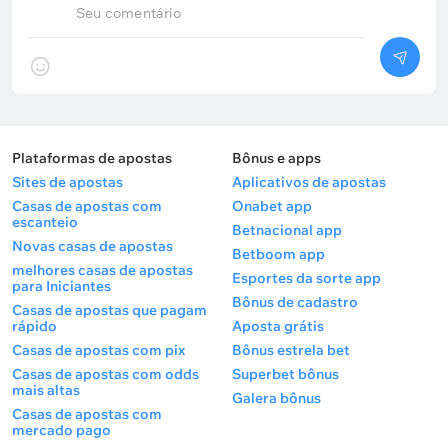
1.30
1
3.25
Seu comentário
1.15
1,5
4.50
Total individual da Suécia acima de 0,5 por 1.85 está
equilibrado: os suecos marcaram em todas as
Plataformas de apostas
Bônus e apps
rodadas, mas, contra a melhor defesa do torneio
Sites de apostas
Aplicativos de apostas
(dois gols sofridos em três jogos), o gol do
Casas de apostas com
Onabet app
adversário não é garantido.
escanteio
Betnacional app
Novas casas de apostas
Betboom app
melhores casas de apostas
Esportes da sorte app
Palpite para placar exato
para Iniciantes
Bônus de cadastro
Casas de apostas que pagam
rápido
Aposta grátis
Os cenários mais prováveis são uma vitória segura
Casas de apostas com pix
Bônus estrela bet
da França com um gol de resposta dos suecos ou
Casas de apostas com odds
Superbet bônus
uma goleada sem sofrer gols. A França venceu o
mais altas
Galera bônus
último confronto direto (4 a 2) e marcou
Casas de apostas com
regularmente 3 a 4 gols na fase de grupos.
mercado pago