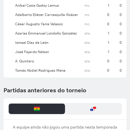
transições velozes. A principal válvula de escape
Aníbal Casis Godoy Lemus
mc.
1
0
ofensiva é o lado direito, onde Michael Amir Murillo
Adalberto Eliécer Carrasquilla Alcázar
mc.
0
0
domina o corredor lateral e sobe constantemente
como um ponta. Entre as linhas, a criatividade passa
César Augusto Yanis Velasco
mc.
0
0
por Carrasquilla, enquanto Waterman e Díaz
Azarías Emmanuel Londoño González
ata.
1
0
buscam a finalização na área.
Ismael Díaz de León
ata.
1
0
José Fajardo Nelson
ata.
1
0
Em termos de preparação, o Panamá parece mais
A. Quintero
ata.
0
0
pronto do que Gana: a base joga junta há bastante
Tomás Abdiel Rodríguez Mena
ata.
0
0
tempo, a rotação é mínima e Aníbal Godoy, com
mais de 150 partidas pela seleção, dita o ritmo no
meio-campo. O único sinal de alerta — porém
Partidas anteriores do torneio
crucial — é Carrasquilla. Ele vem recuperando o
ritmo após uma lesão muscular durante o período
de treinos, e sem o seu passe refinado na saída, as
transições dos panamenhos perdem criatividade.
Outro ponto vulnerável é o jogo defensivo
A equipe ainda não jogou uma partida nesta temporada
individual: contra adversários muito velozes, a