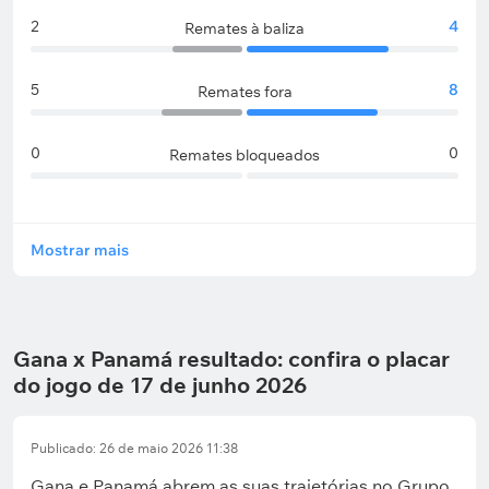
2
4
Remates à baliza
5
8
Remates fora
0
0
Remates bloqueados
Mostrar mais
Gana x Panamá resultado: confira o placar
do jogo de 17 de junho 2026
Publicado: 26 de maio 2026 11:38
Gana e Panamá abrem as suas trajetórias no Grupo