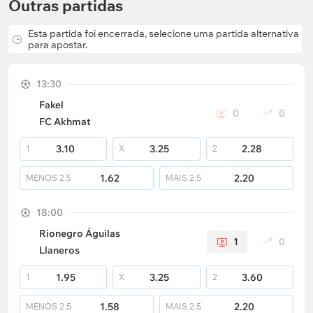
Outras partidas
Esta partida foi encerrada, selecione uma partida alternativa
para apostar.
13:30
Fakel
0
0
FC Akhmat
3.10
3.25
2.28
1
X
2
1.62
2.20
MENOS
2.5
MAIS
2.5
18:00
Rionegro Águilas
1
0
Llaneros
1.95
3.25
3.60
1
X
2
1.58
2.20
MENOS
2.5
MAIS
2.5