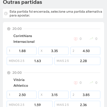
Outras partidas
Esta partida foi encerrada, selecione uma partida alternativa
para apostar.
20:00
Corinthians
0
0
Internacional
1.88
3.35
4.50
1
X
2
1.63
2.28
MENOS
2.5
MAIS
2.5
20:00
Vitória
0
0
Athletico
2.50
3.15
3.85
1
X
2
1.59
2.36
MENOS
2.5
MAIS
2.5