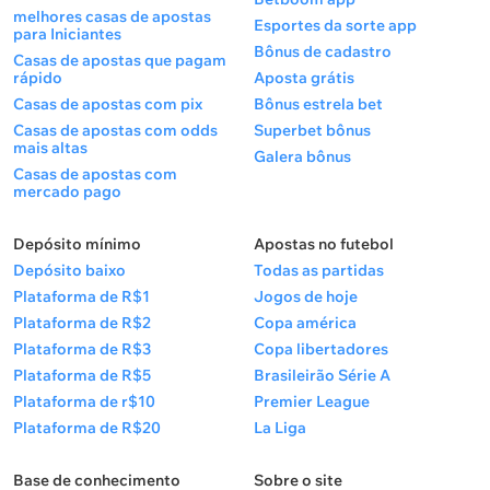
isso, jogadas individuais e dribles serão
melhores casas de apostas
Esportes da sorte app
para Iniciantes
fundamentais para cavar faltas na entrada da área
Bônus de cadastro
Casas de apostas que pagam
ou penalidades.
rápido
Aposta grátis
Casas de apostas com pix
Bônus estrela bet
Não se pode garantir antecipadamente uma vitória
Casas de apostas com odds
Superbet bônus
da Turquia. A equipe tem um histórico de
mais altas
Galera bônus
decepcionar quando menos se espera, mas é muito
Casas de apostas com
provável que esta partida não tenha muitos gols. A
mercado pago
seleção turca carimbou seu passaporte para o
Mundial graças a duas vitórias magras por 1 a 0 nos
Depósito mínimo
Apostas no futebol
playoffs. Sendo assim, a combinação de dupla
Depósito baixo
Todas as partidas
chance com menos de 2,5 gols surge como a melhor
Plataforma de R$1
Jogos de hoje
opção de aposta.
Plataforma de R$2
Copa américa
Plataforma de R$3
Copa libertadores
Palpite:
Turquia ou empate e menos de 2,5 gols
Plataforma de R$5
Brasileirão Série A
Plataforma de r$10
Premier League
Plataforma de R$20
La Liga
Base de conhecimento
Sobre o site