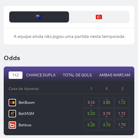
de abertura seria ideal. Diante de adversários de
nível semelhante, os "Socceroos" costumam atuar
no esquema 3-4-2-1, com os alas posicionados bem
avançados. Contudo, contra equipes mais fortes
como a Turquia, o técnico Tony Popovic deve optar
A equipe ainda não jogou uma partida nesta temporada
por começar no 5-4-1. Foi exatamente assim que os
australianos jogaram no amistoso recente contra o
México. Sem muita variação ofensiva, a equipe
Odds
aposta em cruzamentos para Mohamed Touré ou na
força física e insistência de Nestory Irankunda.
1X2
CHANCE DUPLA
TOTAL DE GOLS
AMBAS MARCAM
Ambos os atacantes jogam na Championship
inglesa. Além disso, uma arma perigosa nas jogadas
Casa de Apostas
1
X
2
de bola parada será o zagueiro Harry Souttar, que
retornou recentemente após uma grave lesão no
BetBoom
5.10
3.85
1.72
tendão de Aquiles; ele é o vice-artilheiro do atual
elenco (11 gols em 38 jogos).
BetMGM
5.20
3.70
1.72
A seleção da Turquia tem como base o esquema 4-
1.70
Betboo
5.25
3.70
2-3-1, mas apresenta grande mobilidade tática