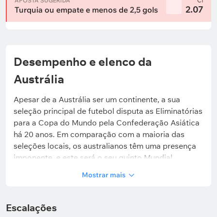
APOSTA SUGERIDA
Cf
2.07
Turquia ou empate e menos de 2,5 gols
Desempenho e elenco da
Austrália
Apesar de a Austrália ser um continente, a sua
seleção principal de futebol disputa as Eliminatórias
para a Copa do Mundo pela Confederação Asiática
há 20 anos. Em comparação com a maioria das
seleções locais, os australianos têm uma presença
imponente, e este será o seu quinto Mundial
consecutivo. Os "Socceroos" chegaram ao mata-
Mostrar mais
mata duas vezes, inclusive no torneio anterior, no
Catar (oitavas de final). Desta vez, garantiram com
autoridade o segundo lugar do grupo na terceira
Escalações
fase das Eliminatórias, evitando a necessidade de