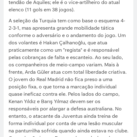
tendão de Aquiles; ele é o vice-artilheiro do atual
elenco (11 gols em 38 jogos).
A seleção da Turquia tem como base o esquema 4-
2-3-1, mas apresenta grande mobilidade tática
conforme o adversário e o andamento do jogo. Um
dos volantes é Hakan Çalhanoğlu, que atua
praticamente como um "regista" e é responsável
pelas cobranças de falta e escanteio. Ao seu lado,
os companheiros de meio-campo variam. Mais à
frente, Arda Güler atua com total liberdade criativa.
O jovem do Real Madrid não fica preso a uma
posição fixa, o que torna a marcação individual
quase ineficaz contra ele. Pelos lados do campo,
Kenan Yıldız e Barış Yılmaz devem ser os
responsáveis por alargar a defesa australiana. No
entanto, o atacante da Juventus ainda treina de
forma individual por conta de uma lesão muscular
na panturrilha sofrida quando ainda estava no clube.