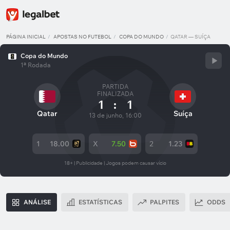
PÁGINA INICIAL
APOSTAS NO FUTEBOL
COPA DO MUNDO
QATAR — SUÍÇA
Copa do Mundo
1ª Rodada
PARTIDA
FINALIZADA
1
:
1
Qatar
Suíça
13 de junho, 16:00
1
18.00
X
7.50
2
1.23
18+ | Publicidade | Jogos podem causar vício
ANÁLISE
ESTATÍSTICAS
PALPITES
ODDS