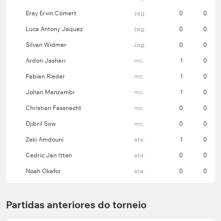
Eray Ervin Cömert
zag.
0
0
Luca Antony Jaquez
zag.
0
0
Silvan Widmer
zag.
0
0
Ardon Jashari
mc.
1
0
Fabian Rieder
mc.
1
0
Johan Manzambi
mc.
1
0
Christian Fassnacht
mc.
0
0
Djibril Sow
mc.
0
0
Zeki Amdouni
ata.
1
0
Cedric Jan Itten
ata.
0
0
Noah Okafor
ata.
0
0
Partidas anteriores do torneio