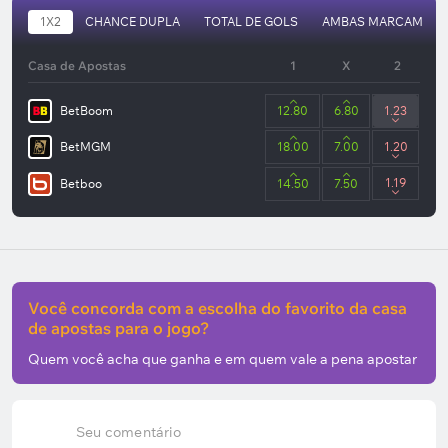
1X2
CHANCE DUPLA
TOTAL DE GOLS
AMBAS MARCAM
Casa de Apostas
1
X
2
BetBoom
12.80
6.80
1.23
BetMGM
18.00
7.00
1.20
1.19
Betboo
14.50
7.50
Você concorda com a escolha do favorito da casa
de apostas para o jogo?
Quem você acha que ganha e em quem vale a pena apostar
Seu comentário