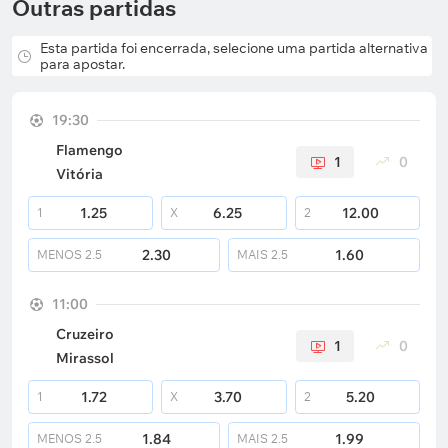
Outras partidas
Esta partida foi encerrada, selecione uma partida alternativa
para apostar.
19:30
Flamengo
1
0
Vitória
1.25
6.25
12.00
1
X
2
2.30
1.60
MENOS
2.5
MAIS
2.5
11:00
Cruzeiro
1
0
Mirassol
1.72
3.70
5.20
1
X
2
1.84
1.99
MENOS
2.5
MAIS
2.5