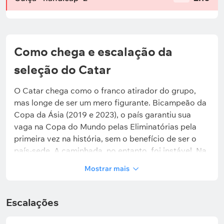
Como chega e escalação da
seleção do Catar
O Catar chega como o franco atirador do grupo,
mas longe de ser um mero figurante. Bicampeão da
Copa da Ásia (2019 e 2023), o país garantiu sua
vaga na Copa do Mundo pelas Eliminatórias pela
primeira vez na história, sem o benefício de ser o
país-sede. A caminhada, no entanto, foi instável. Na
segunda fase, a equipe somou 16 pontos e estreou
Mostrar mais
com uma goleada histórica sobre o Afeganistão (8 a
1). Contudo, oscilou na terceira fase: somou 13
pontos, terminando em quarto lugar e sofrendo 24
Escalações
gols em 10 partidas. A vaga direta só veio na quarta
fase, após um empate em 0 a 0 com Omã e uma