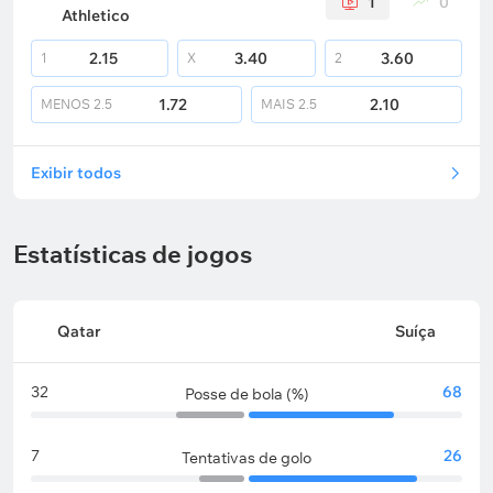
1
0
Athletico
2.15
3.40
3.60
1
X
2
1.72
2.10
MENOS
2.5
MAIS
2.5
Exibir todos
Estatísticas de jogos
Qatar
Suíça
32
68
Posse de bola (%)
7
26
Tentativas de golo