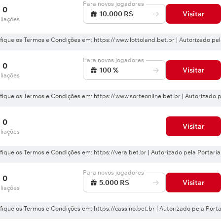
Para novos jogadores
0
10.000 R$
Visitar
liações
Para novos jogadores
0
100 %
Visitar
liações
0
Visitar
liações
Para novos jogadores
0
5.000 R$
Visitar
liações