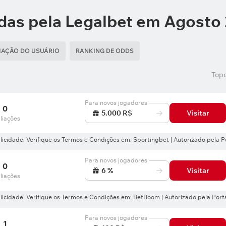
das pela Legalbet em Agosto
IAÇÃO DO USUÁRIO
RANKING DE ODDS
Top
Para novos jogadores
0
5.000 R$
Visitar
liações
Para novos jogadores
0
6 %
Visitar
liações
Para novos jogadores
1