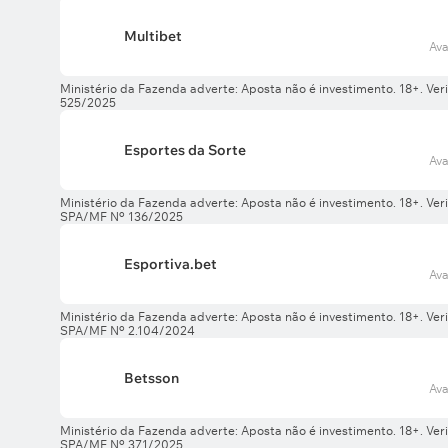
Multibet
Ava
Esportes da Sorte
Ava
Esportiva.bet
Ava
Betsson
Ava