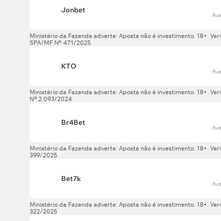
Jonbet
Ava
KTO
Ava
Br4Bet
Ava
Bet7k
Ava