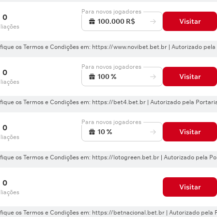
Para novos jogadores
0
100.000 R$
Visitar
liações
Para novos jogadores
0
100 %
Visitar
liações
Para novos jogadores
0
10 %
Visitar
liações
0
Visitar
liações