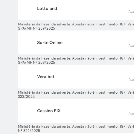
Lottoland
Ava
Sorte Online
Ava
Vera.bet
Ava
Cassino PIX
Ava