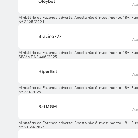
Oleybet
Ava
Brazino777
Ava
HiperBet
Ava
BetMGM
Ava