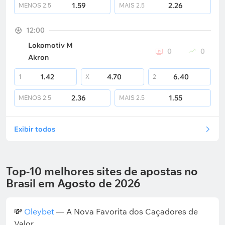
1.59
2.26
MENOS
2.5
MAIS
2.5
12:00
Lokomotiv M
0
0
Akron
1.42
4.70
6.40
1
X
2
2.36
1.55
MENOS
2.5
MAIS
2.5
Exibir todos
Top-10 melhores sites de apostas no
Brasil em Agosto de 2026
💸
Oleybet
— A Nova Favorita dos Caçadores de
Valor