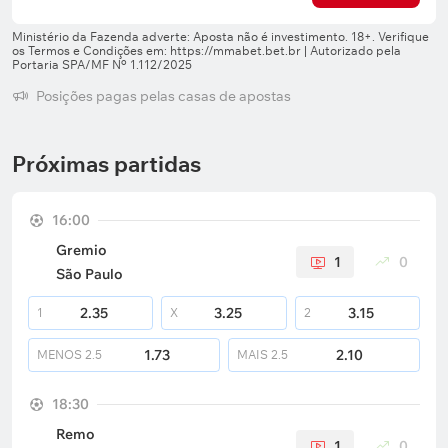
Posições pagas pelas casas de apostas
Próximas partidas
16:00
Gremio
1
0
São Paulo
2.35
3.25
3.15
1
X
2
1.73
2.10
MENOS
2.5
MAIS
2.5
18:30
Remo
1
0