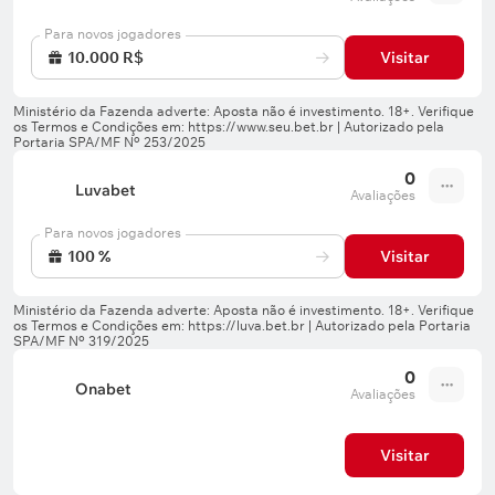
Para novos jogadores
10.000 R$
Visitar
0
Luvabet
Avaliações
Para novos jogadores
100 %
Visitar
0
Onabet
Avaliações
Visitar