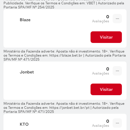
0
Blaze
Avaliações
Visitar
0
Jonbet
Avaliações
Visitar
0
KTO
Avaliações