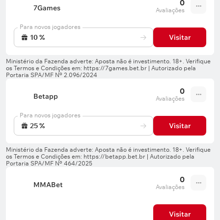
0
7Games
Avaliações
Para novos jogadores
10 %
Visitar
0
Betapp
Avaliações
Para novos jogadores
25 %
Visitar
0
MMABet
Avaliações
Visitar