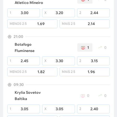
Atletico Mineiro
3.00
3.20
2.44
1
X
2
1.69
2.14
MENOS
2.5
MAIS
2.5
21:00
Botafogo
1
0
Fluminense
2.45
3.30
3.15
1
X
2
1.82
1.96
MENOS
2.5
MAIS
2.5
09:30
Krylia Sovetov
0
0
Baltika
3.05
3.05
2.40
1
X
2