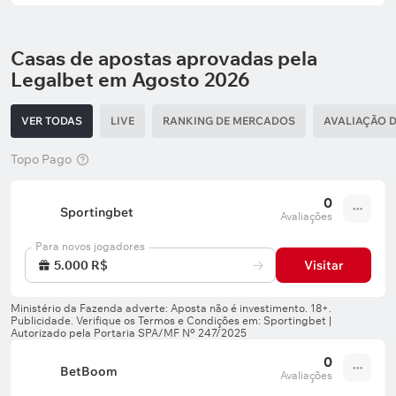
Casas de apostas aprovadas pela
Legalbet em Agosto 2026
VER TODAS
LIVE
RANKING DE MERCADOS
AVALIAÇÃO 
Topo Pago
0
Sportingbet
Avaliações
Para novos jogadores
5.000 R$
Visitar
0
BetBoom
Avaliações