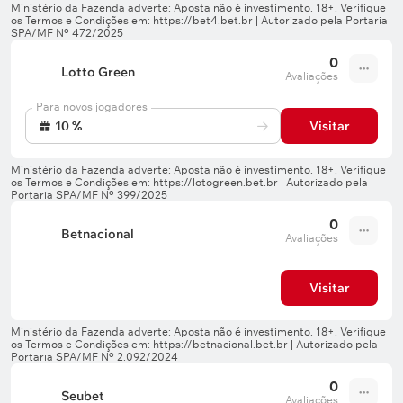
0
Lotto Green
Avaliações
Para novos jogadores
10 %
Visitar
0
Betnacional
Avaliações
Visitar
0
Seubet
Avaliações