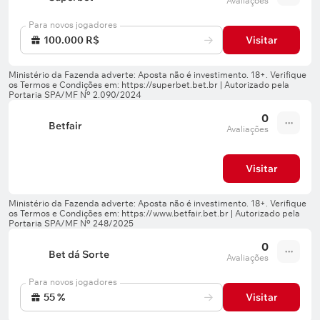
Avaliações
Para novos jogadores
100.000 R$
Visitar
0
Betfair
Avaliações
Visitar
0
Bet dá Sorte
Avaliações
Para novos jogadores
55 %
Visitar