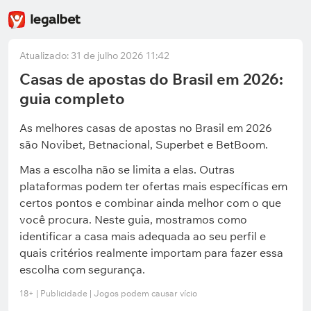
Atualizado: 31 de julho 2026 11:42
Casas de apostas do Brasil em 2026:
guia completo
As melhores casas de apostas no Brasil em 2026
são Novibet, Betnacional, Superbet e BetBoom.
Mas a escolha não se limita a elas. Outras
plataformas podem ter ofertas mais específicas em
certos pontos e combinar ainda melhor com o que
você procura. Neste guia, mostramos como
identificar a casa mais adequada ao seu perfil e
quais critérios realmente importam para fazer essa
escolha com segurança.
18+ | Publicidade | Jogos podem causar vício