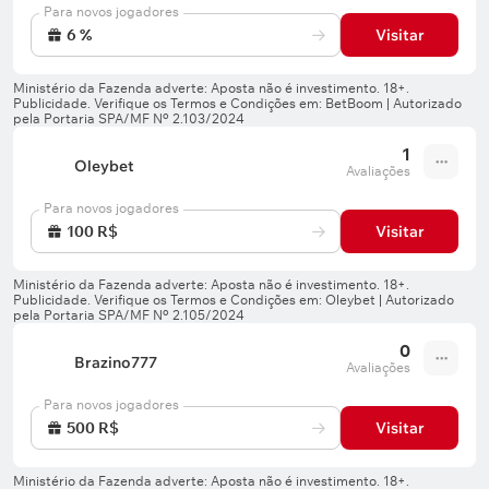
Para novos jogadores
6 %
Visitar
1
Oleybet
Avaliações
Para novos jogadores
100 R$
Visitar
0
Brazino777
Avaliações
Para novos jogadores
500 R$
Visitar