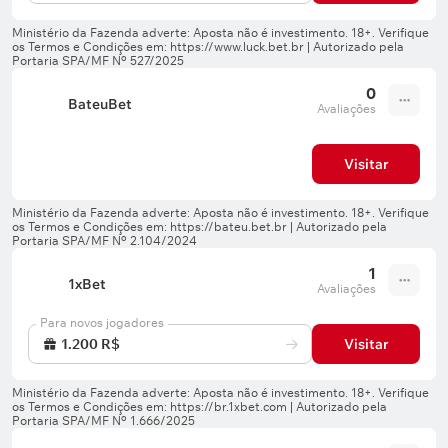
0
BateuBet
Avaliações
Visitar
1
1xBet
Avaliações
Para novos jogadores
1.200 R$
Visitar