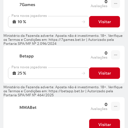
0
7Games
Avaliações
Para novos jogadores
10 %
Visitar
0
Betapp
Avaliações
Para novos jogadores
25 %
Visitar
0
MMABet
Avaliações
Visitar