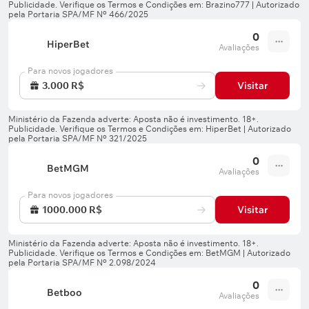
0
HiperBet
Avaliações
Para novos jogadores
3.000 R$
Visitar
0
BetMGM
Avaliações
Para novos jogadores
1000.000 R$
Visitar
0
Betboo
Avaliações