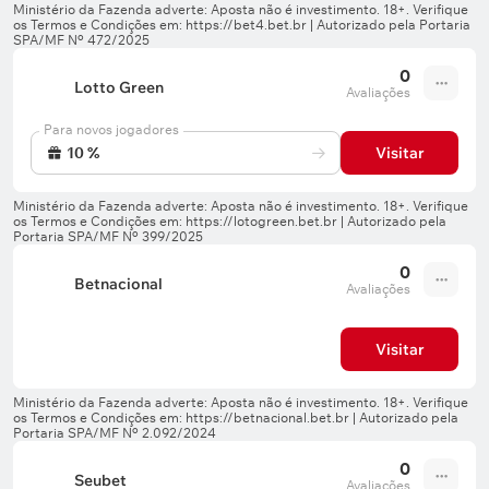
0
Lotto Green
Avaliações
Para novos jogadores
10 %
Visitar
0
Betnacional
Avaliações
Visitar
0
Seubet
Avaliações