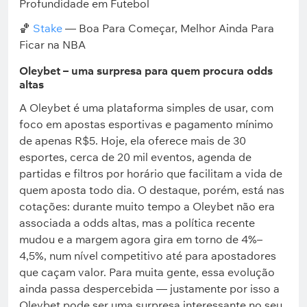
Profundidade em Futebol
🏀
Stake
— Boa Para Começar, Melhor Ainda Para
Ficar na NBA
Oleybet – uma surpresa para quem procura odds
altas
A Oleybet é uma plataforma simples de usar, com
foco em apostas esportivas e pagamento mínimo
de apenas R$5. Hoje, ela oferece mais de 30
esportes, cerca de 20 mil eventos, agenda de
partidas e filtros por horário que facilitam a vida de
quem aposta todo dia. O destaque, porém, está nas
cotações: durante muito tempo a Oleybet não era
associada a odds altas, mas a política recente
mudou e a margem agora gira em torno de 4%–
4,5%, num nível competitivo até para apostadores
que caçam valor. Para muita gente, essa evolução
ainda passa despercebida — justamente por isso a
Oleybet pode ser uma surpresa interessante no seu