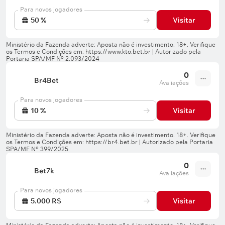
Para novos jogadores
50 %
Visitar
0
Br4Bet
Avaliações
Para novos jogadores
10 %
Visitar
0
Bet7k
Avaliações
Para novos jogadores
5.000 R$
Visitar