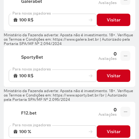
Galerabet
Avaliações
Para novos jogadores
100 R$
Visitar
0
SportyBet
Avaliações
Para novos jogadores
100 R$
Visitar
0
F12.bet
Avaliações
Para novos jogadores
100 %
Visitar