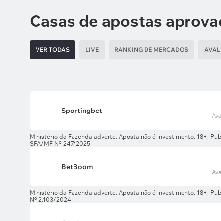
Casas de apostas aprova
VER TODAS
LIVE
RANKING DE MERCADOS
AVAL
Sportingbet
Ava
BetBoom
Ava