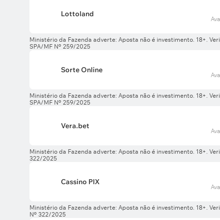
Lottoland
Ava
Sorte Online
Ava
Vera.bet
Ava
Cassino PIX
Ava