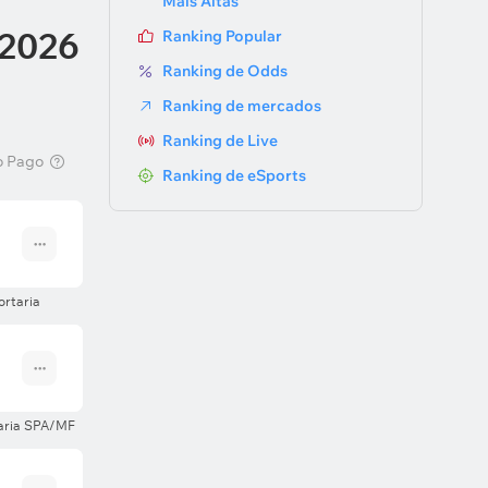
Mais Altas
 2026
Ranking Popular
Ranking de Odds
Ranking de mercados
Ranking de Live
o Pago
Ranking de eSports