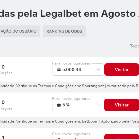
das pela Legalbet em Agosto
IAÇÃO DO USUÁRIO
RANKING DE ODDS
Top
Para novos jogadores
0
5.000 R$
Visitar
liações
Para novos jogadores
0
6 %
Visitar
liações
Para novos jogadores
1