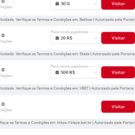
0
30 %
Visitar
liações
Para novos jogadores
0
20 R$
Visitar
liações
Para novos jogadores
0
500 R$
Visitar
liações
0
Visitar
liações