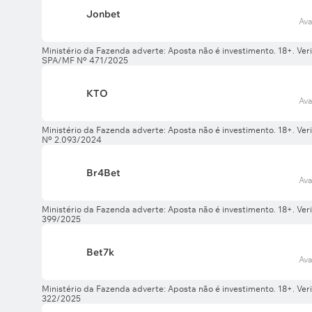
Jonbet
Ava
KTO
Ava
Br4Bet
Ava
Bet7k
Ava