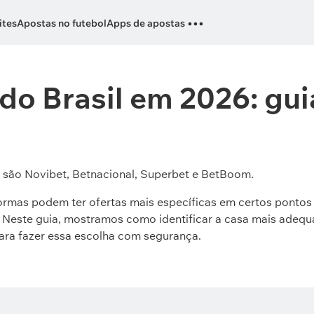
...
ites
Apostas no futebol
Apps de apostas
do Brasil em 2026: gui
6 são Novibet, Betnacional, Superbet e BetBoom.
aformas podem ter ofertas mais específicas em certos pontos
 Neste guia, mostramos como identificar a casa mais adeq
para fazer essa escolha com segurança.