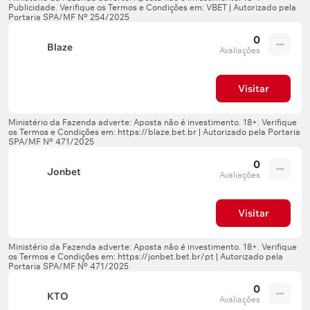
0
Blaze
Avaliações
Visitar
0
Jonbet
Avaliações
Visitar
0
KTO
Avaliações