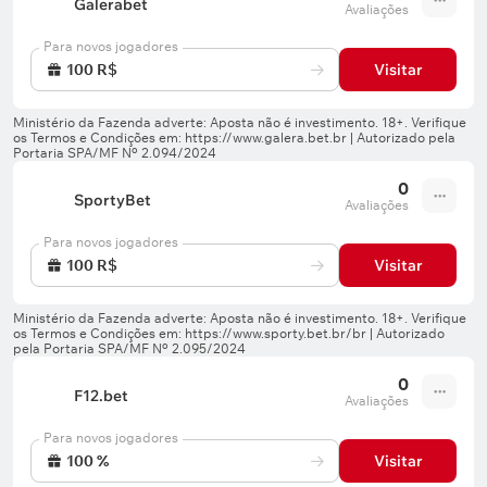
Galerabet
Avaliações
Para novos jogadores
100 R$
Visitar
0
SportyBet
Avaliações
Para novos jogadores
100 R$
Visitar
0
F12.bet
Avaliações
Para novos jogadores
100 %
Visitar