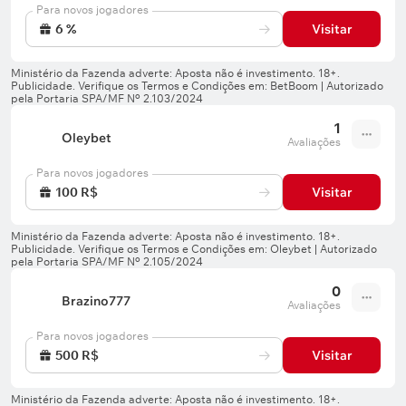
Para novos jogadores
6 %
Visitar
1
Oleybet
Avaliações
Para novos jogadores
100 R$
Visitar
0
Brazino777
Avaliações
Para novos jogadores
500 R$
Visitar