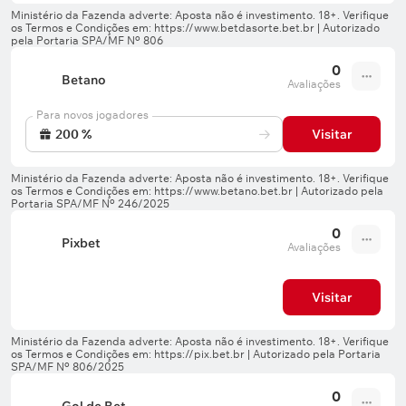
0
Betano
Avaliações
Para novos jogadores
200 %
Visitar
0
Pixbet
Avaliações
Visitar
0