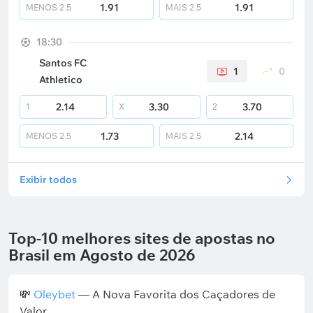
1.91
1.91
MENOS
2.5
MAIS
2.5
18:30
Santos FC
1
0
Athletico
2.14
3.30
3.70
1
X
2
1.73
2.14
MENOS
2.5
MAIS
2.5
Exibir todos
Top-10 melhores sites de apostas no
Brasil em Agosto de 2026
💸
Oleybet
— A Nova Favorita dos Caçadores de
Valor