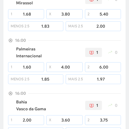
Mirassol
1.68
3.80
5.40
1
X
2
1.83
2.00
MENOS
2.5
MAIS
2.5
16:00
Palmeiras
1
0
Internacional
1.60
4.00
6.00
1
X
2
1.85
1.97
MENOS
2.5
MAIS
2.5
16:00
Bahia
1
0
Vasco da Gama
2.00
3.60
3.75
1
X
2