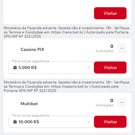
Visitar
0
Cassino PIX
Avaliações
Para novos jogadores
5.000 R$
Visitar
0
Multibet
Avaliações
Para novos jogadores
10.000 R$
Visitar