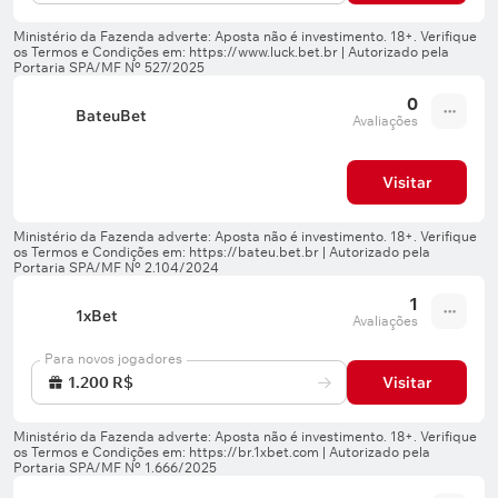
0
BateuBet
Avaliações
Visitar
1
1xBet
Avaliações
Para novos jogadores
1.200 R$
Visitar