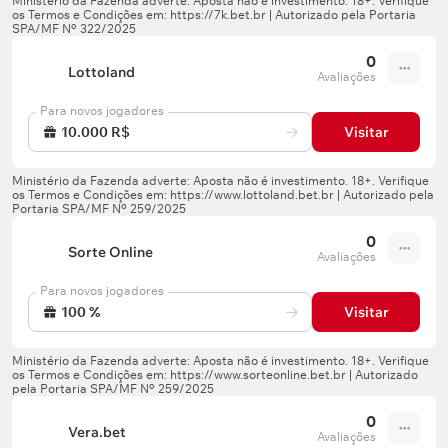
0
Lottoland
Avaliações
Para novos jogadores
10.000 R$
Visitar
0
Sorte Online
Avaliações
Para novos jogadores
100 %
Visitar
0
Vera.bet
Avaliações