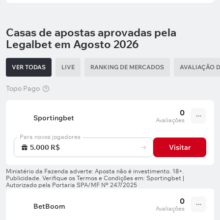
Casas de apostas aprovadas pela
Legalbet em Agosto 2026
VER TODAS
LIVE
RANKING DE MERCADOS
AVALIAÇÃO 
Topo Pago
0
Sportingbet
Avaliações
Para novos jogadores
5.000 R$
Visitar
0
BetBoom
Avaliações