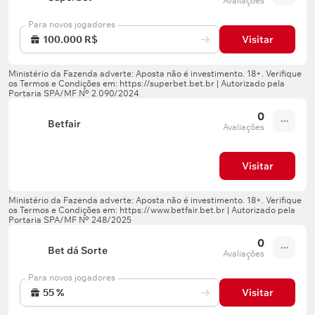
Avaliações
Para novos jogadores
100.000 R$
Visitar
0
Betfair
Avaliações
Visitar
0
Bet dá Sorte
Avaliações
Para novos jogadores
55 %
Visitar