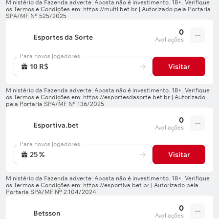
0
Esportes da Sorte
Avaliações
Para novos jogadores
10 R$
Visitar
0
Esportiva.bet
Avaliações
Para novos jogadores
25 %
Visitar
0
Betsson
Avaliações