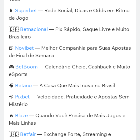
📱
Superbet
— Rede Social, Dicas e Odds em Ritmo
de Jogo
🇧🇷
Betnacional
— Pix Rápido, Saque Livre e Muito
Brasileiro
🍺
Novibet
— Melhor Companhia para Suas Apostas
de Final de Semana
🎮
BetBoom
— Calendário Cheio, Cashback e Muito
eSports
🧠
Betano
— A Casa Que Mais Inova no Brasil
🎯
Pixbet
— Velocidade, Praticidade e Apostas Sem
Mistério
🔥
Blaze
— Quando Você Precisa de Mais Jogos e
Mais Linhas
🇮🇪
Betfair
— Exchange Forte, Streaming e