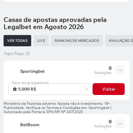
Casas de apostas aprovadas pela
Legalbet em Agosto 2026
VER TODAS
LIVE
RANKING DE MERCADOS
AVALIAÇÃO 
Topo Pago
0
Sportingbet
Avaliações
Para novos jogadores
5.000 R$
Visitar
0
BetBoom
Avaliações