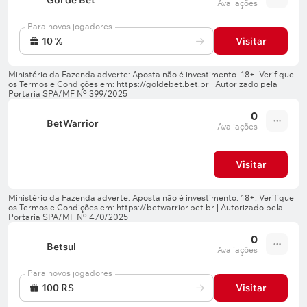
Gol de Bet
Avaliações
Para novos jogadores
10 %
Visitar
0
BetWarrior
Avaliações
Visitar
0
Betsul
Avaliações
Para novos jogadores
100 R$
Visitar