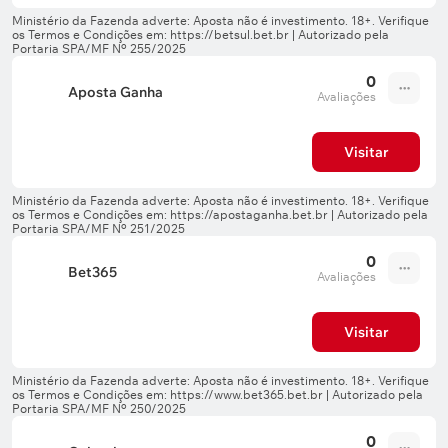
0
Aposta Ganha
Avaliações
Visitar
0
Bet365
Avaliações
Visitar
0