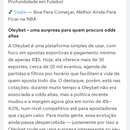
Profundidade em Futebol
🏀
Stake
— Boa Para Começar, Melhor Ainda Para
Ficar na NBA
Oleybet – uma surpresa para quem procura odds
altas
A Oleybet é uma plataforma simples de usar, com
foco em apostas esportivas e pagamento mínimo
de apenas R$5. Hoje, ela oferece mais de 30
esportes, cerca de 20 mil eventos, agenda de
partidas e filtros por horário que facilitam a vida de
quem aposta todo dia. O destaque, porém, está nas
cotações: durante muito tempo a Oleybet não era
associada a odds altas, mas a política recente
mudou e a margem agora gira em torno de 4%–
4,5%, num nível competitivo até para apostadores
que caçam valor. Para muita gente, essa evolução
ainda passa despercebida — justamente por isso a
Oleybet pode ser uma surpresa interessante no seu