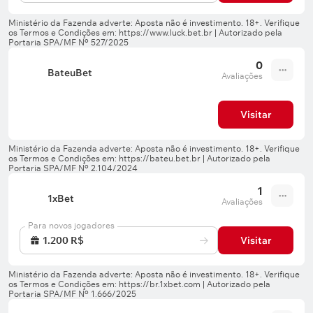
0
BateuBet
Avaliações
Visitar
1
1xBet
Avaliações
Para novos jogadores
1.200 R$
Visitar