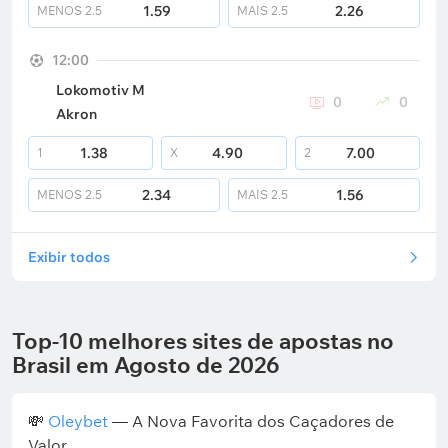
1.59
2.26
MENOS
2.5
MAIS
2.5
12:00
Lokomotiv M
0
0
Akron
1.38
4.90
7.00
1
X
2
2.34
1.56
MENOS
2.5
MAIS
2.5
Exibir todos
Top-10 melhores sites de apostas no
Brasil em Agosto de 2026
💸
Oleybet
— A Nova Favorita dos Caçadores de
Valor