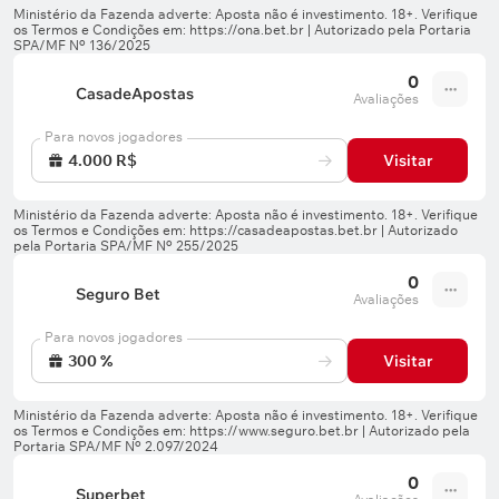
0
CasadeApostas
Avaliações
Para novos jogadores
4.000 R$
Visitar
0
Seguro Bet
Avaliações
Para novos jogadores
300 %
Visitar
0
Superbet