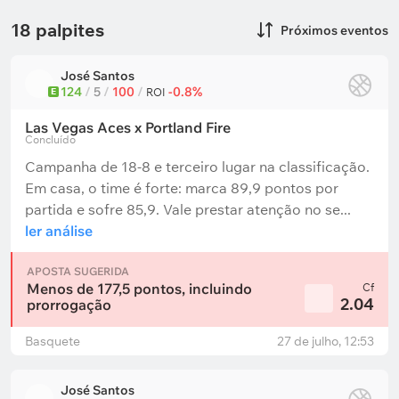
18 palpites
Próximos eventos
José Santos
124
/
5
/
100
/
-0.8%
E
ROI
Las Vegas Aces x Portland Fire
Concluído
Campanha de 18-8 e terceiro lugar na classificação.
Em casa, o time é forte: marca 89,9 pontos por
partida e sofre 85,9. Vale prestar atenção no se...
ler análise
APOSTA SUGERIDA
Menos de 177,5 pontos, incluindo
Cf
2.04
prorrogação
Basquete
27 de julho, 12:53
José Santos