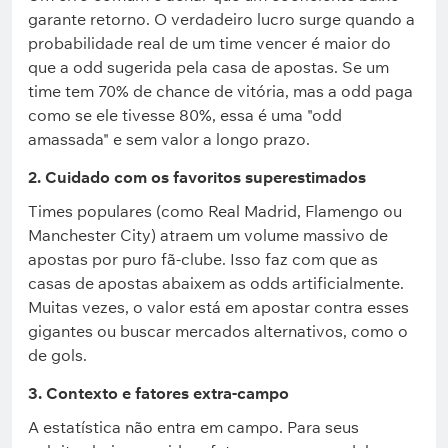
garante retorno. O verdadeiro lucro surge quando a
probabilidade real de um time vencer é maior do
que a odd sugerida pela casa de apostas. Se um
time tem 70% de chance de vitória, mas a odd paga
como se ele tivesse 80%, essa é uma "odd
amassada" e sem valor a longo prazo.
2. Cuidado com os favoritos superestimados
Times populares (como Real Madrid, Flamengo ou
Manchester City) atraem um volume massivo de
apostas por puro fã-clube. Isso faz com que as
casas de apostas abaixem as odds artificialmente.
Muitas vezes, o valor está em apostar contra esses
gigantes ou buscar mercados alternativos, como o
de gols.
3. Contexto e fatores extra-campo
A estatística não entra em campo. Para seus