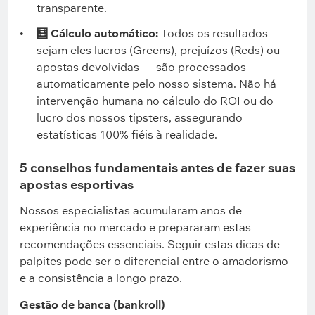
transparente.
🧮 Cálculo automático:
Todos os resultados —
sejam eles lucros (Greens), prejuízos (Reds) ou
apostas devolvidas — são processados
automaticamente pelo nosso sistema. Não há
intervenção humana no cálculo do ROI ou do
lucro dos nossos tipsters, assegurando
estatísticas 100% fiéis à realidade.
5 conselhos fundamentais antes de fazer suas
apostas esportivas
Nossos especialistas acumularam anos de
experiência no mercado e prepararam estas
recomendações essenciais. Seguir estas dicas de
palpites pode ser o diferencial entre o amadorismo
e a consistência a longo prazo.
Gestão de banca (bankroll)