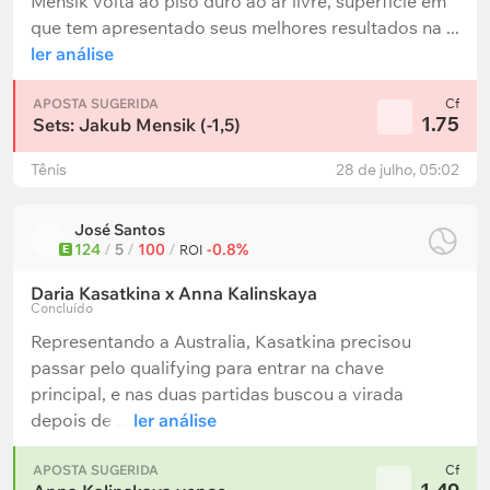
Mensik volta ao piso duro ao ar livre, superficie em
que tem apresentado seus melhores resultados na ...
ler análise
APOSTA SUGERIDA
Cf
1.75
Sets: Jakub Mensik (-1,5)
Tênis
28 de julho, 05:02
José Santos
124
/
5
/
100
/
-0.8%
E
ROI
Daria Kasatkina x Anna Kalinskaya
Concluído
Representando a Australia, Kasatkina precisou
passar pelo qualifying para entrar na chave
principal, e nas duas partidas buscou a virada
depois de ...
ler análise
APOSTA SUGERIDA
Cf