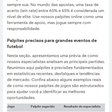
sempre sua. No mundo das apostas, uma taxa de
acerto (win rate) entre 60% e 65% é considerada um
nível de elite. Use nossos palpites online como uma
ferramenta de apoio, mas jogue sempre com
responsabilidade.
Palpites precisos para grandes eventos de
futebol
Nesta seção, apresentamos uma prévia de como
nossos especialistas analisam as principais partidas.
Reunimos aqui palpites e previsões fundamentados
em estatísticas recentes, desfalques e tendências
de mercado. Confira abaixo alguns exemplos reais
de como nossos palpites de jogos são estruturados
para ajudar você a identificar as melhores
oportunidades.
Jogo
Palpite sugerido
Resultado do especialista