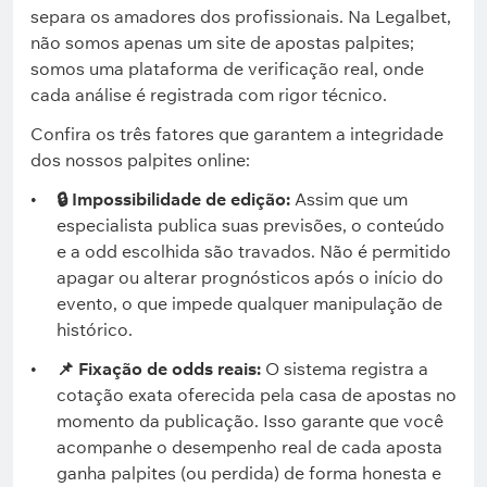
separa os amadores dos profissionais. Na Legalbet,
não somos apenas um site de apostas palpites;
somos uma plataforma de verificação real, onde
cada análise é registrada com rigor técnico.
Confira os três fatores que garantem a integridade
dos nossos palpites online:
🔒 Impossibilidade de edição:
Assim que um
especialista publica suas previsões, o conteúdo
e a odd escolhida são travados. Não é permitido
apagar ou alterar prognósticos após o início do
evento, o que impede qualquer manipulação de
histórico.
📌 Fixação de odds reais:
O sistema registra a
cotação exata oferecida pela casa de apostas no
momento da publicação. Isso garante que você
acompanhe o desempenho real de cada aposta
ganha palpites (ou perdida) de forma honesta e