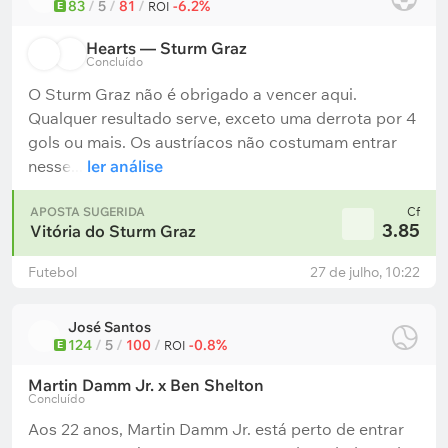
83
/
5
/
81
/
-6.2%
E
ROI
Hearts — Sturm Graz
Concluído
O Sturm Graz não é obrigado a vencer aqui.
Qualquer resultado serve, exceto uma derrota por 4
gols ou mais. Os austríacos não costumam entrar
nesse...
ler análise
APOSTA SUGERIDA
Cf
3.85
Vitória do Sturm Graz
Futebol
27 de julho, 10:22
José Santos
124
/
5
/
100
/
-0.8%
E
ROI
Martin Damm Jr. x Ben Shelton
Concluído
Aos 22 anos, Martin Damm Jr. está perto de entrar