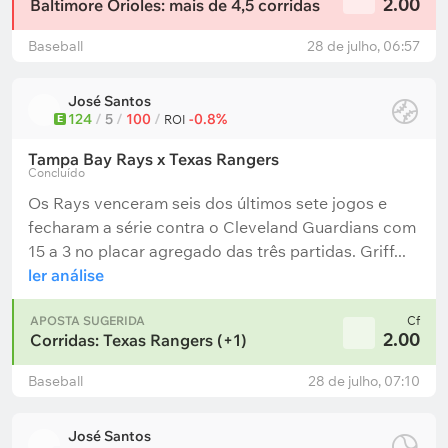
2.00
Baltimore Orioles: mais de 4,5 corridas
Baseball
28 de julho, 06:57
José Santos
124
/
5
/
100
/
-0.8%
E
ROI
Tampa Bay Rays x Texas Rangers
Concluído
Os Rays venceram seis dos últimos sete jogos e
fecharam a série contra o Cleveland Guardians com
15 a 3 no placar agregado das três partidas. Griff...
ler análise
APOSTA SUGERIDA
Cf
2.00
Corridas: Texas Rangers (+1)
Baseball
28 de julho, 07:10
José Santos