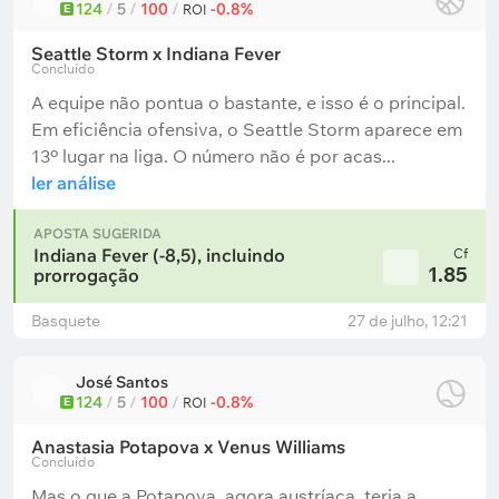
124
/
5
/
100
/
-0.8%
E
ROI
Seattle Storm x Indiana Fever
Concluído
A equipe não pontua o bastante, e isso é o principal.
Em eficiência ofensiva, o Seattle Storm aparece em
13º lugar na liga. O número não é por acas...
ler análise
APOSTA SUGERIDA
Indiana Fever (-8,5), incluindo
Cf
1.85
prorrogação
Basquete
27 de julho, 12:21
José Santos
124
/
5
/
100
/
-0.8%
E
ROI
Anastasia Potapova x Venus Williams
Concluído
Mas o que a Potapova, agora austríaca, teria a