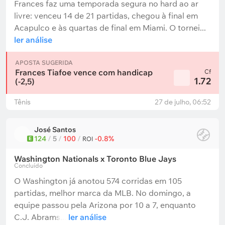
Frances faz uma temporada segura no hard ao ar
livre: venceu 14 de 21 partidas, chegou à final em
Acapulco e às quartas de final em Miami. O tornei...
ler análise
APOSTA SUGERIDA
Frances Tiafoe vence com handicap
Cf
1.72
(-2,5)
Tênis
27 de julho, 06:52
José Santos
124
/
5
/
100
/
-0.8%
E
ROI
Washington Nationals x Toronto Blue Jays
Concluído
O Washington já anotou 574 corridas em 105
partidas, melhor marca da MLB. No domingo, a
equipe passou pela Arizona por 10 a 7, enquanto
C.J. Abrams...
ler análise