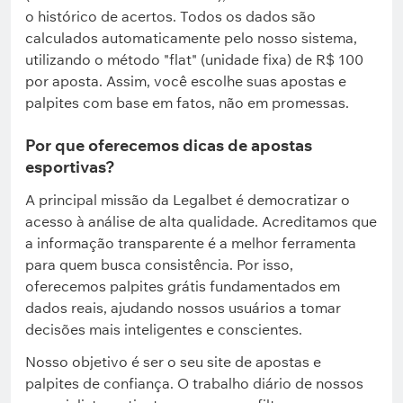
o histórico de acertos. Todos os dados são
calculados automaticamente pelo nosso sistema,
utilizando o método "flat" (unidade fixa) de R$ 100
por aposta. Assim, você escolhe suas apostas e
palpites com base em fatos, não em promessas.
Por que oferecemos dicas de apostas
esportivas?
A principal missão da Legalbet é democratizar o
acesso à análise de alta qualidade. Acreditamos que
a informação transparente é a melhor ferramenta
para quem busca consistência. Por isso,
oferecemos palpites grátis fundamentados em
dados reais, ajudando nossos usuários a tomar
decisões mais inteligentes e conscientes.
Nosso objetivo é ser o seu site de apostas e
palpites de confiança. O trabalho diário de nossos