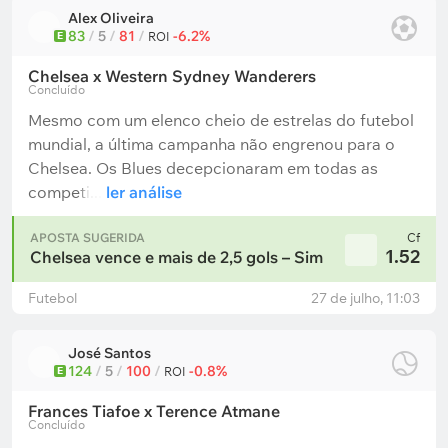
Alex Oliveira
83
/
5
/
81
/
-6.2%
E
ROI
Chelsea x Western Sydney Wanderers
Concluído
Mesmo com um elenco cheio de estrelas do futebol
mundial, a última campanha não engrenou para o
Chelsea. Os Blues decepcionaram em todas as
competi...
ler análise
APOSTA SUGERIDA
Cf
1.52
Chelsea vence e mais de 2,5 gols – Sim
Futebol
27 de julho, 11:03
José Santos
124
/
5
/
100
/
-0.8%
E
ROI
Frances Tiafoe x Terence Atmane
Concluído