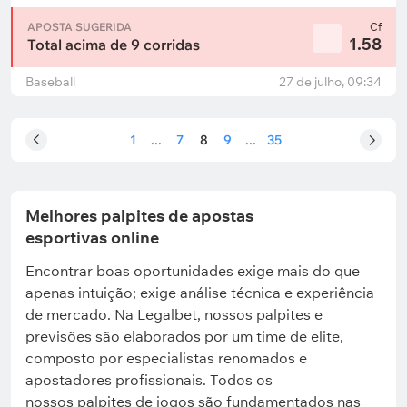
APOSTA SUGERIDA
Cf
1.58
Total acima de 9 corridas
Baseball
27 de julho, 09:34
1
...
7
8
9
...
35
Melhores palpites de apostas
esportivas online
Encontrar boas oportunidades exige mais do que
apenas intuição; exige análise técnica e experiência
de mercado. Na Legalbet, nossos palpites e
previsões são elaborados por um time de elite,
composto por especialistas renomados e
apostadores profissionais. Todos os
nossos palpites de jogos são fundamentados nas