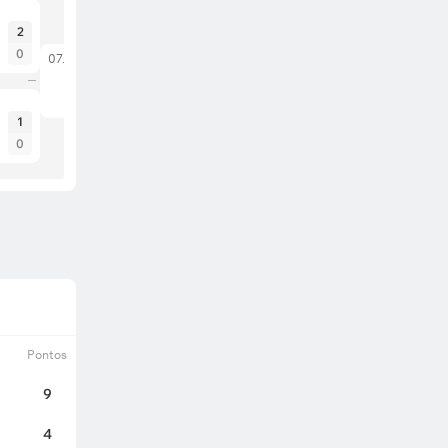
2
0
07.07.26
Suíça
Colômbia
1
0
Pontos
9
4