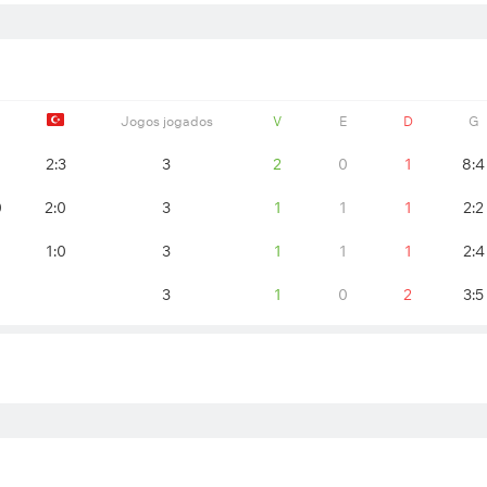
Jogos jogados
V
E
D
G
1
2:3
3
2
0
1
8:4
0
2:0
3
1
1
1
2:2
1:0
3
1
1
1
2:4
1
3
1
0
2
3:5