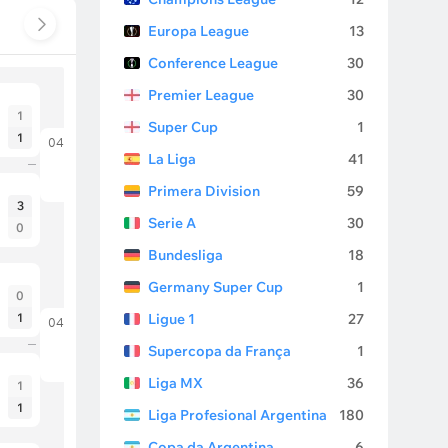
Europa League
13
Conference League
30
Premier League
30
1
Super Cup
1
1
04.07.26
La Liga
41
Paraguai
França
Primera Division
59
3
Serie A
30
0
Bundesliga
18
Germany Super Cup
1
0
1
Ligue 1
27
04.07.26
Canadá
Supercopa da França
1
Marrocos
Liga MX
36
1
1
Liga Profesional Argentina
180
Copa da Argentina
6