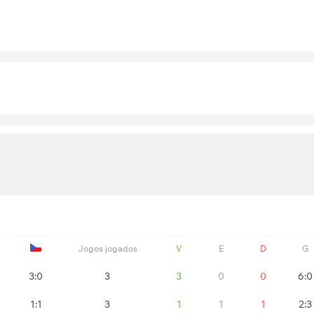
Jogos jogados
V
E
D
G
0
3:0
3
3
0
0
6:0
0
1:1
3
1
1
1
2:3