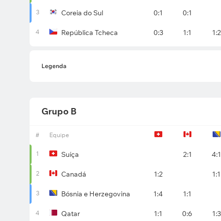
3
Coreia do Sul
0:1
0:1
4
República Tcheca
0:3
1:1
1:2
Legenda
Grupo B
#
Equipe
1
Suíça
2:1
4:1
2
Canadá
1:2
1:1
3
Bósnia e Herzegovina
1:4
1:1
4
Qatar
1:1
0:6
1:3