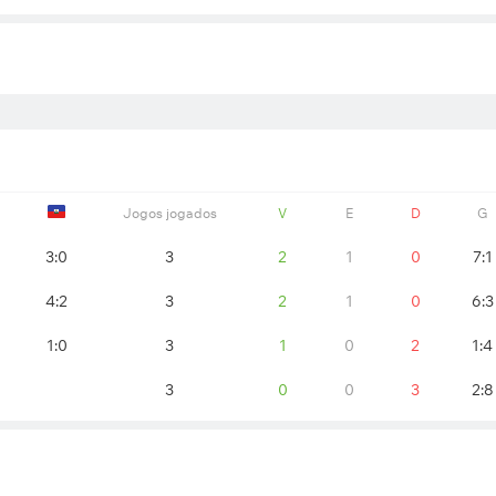
Jogos jogados
V
E
D
G
0
3:0
3
2
1
0
7:1
0
4:2
3
2
1
0
6:3
1:0
3
1
0
2
1:4
1
3
0
0
3
2:8