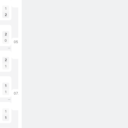
Noruega
1
2
2
0
05.07.26
México
Inglaterra
2
1
e
1
1
07.07.26
Argentina
Egito
1
1