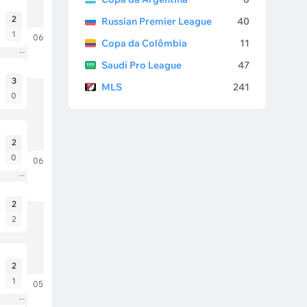
2
Russian Premier League
40
1
06.07.26
Copa da Colômbia
11
Portugal
Espanha
Saudi Pro League
47
3
MLS
241
0
2
0
06.07.26
EUA
Bélgica
e
2
2
2
1
05.07.26
Brasil