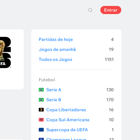
Entrar
Partidas de hoje
4
Jogos de amanhã
19
Todos os Jogos
1151
Futebol
Serie A
130
Serie B
170
Copa Libertadores
16
Copa Sul-Americana
10
Supercopa da UEFA
1
Champions League
12