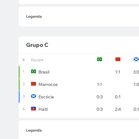
Legenda
Grupo C
#
Equipe
1
Brasil
1:1
3:
2
Marrocos
1:1
1:
3
Escócia
0:3
0:1
4
Haiti
0:3
2:4
0:
Legenda