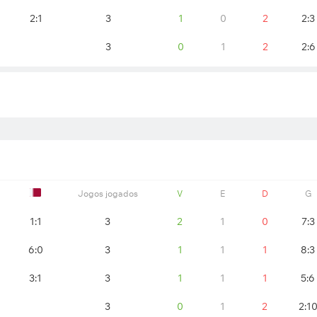
2:1
3
1
0
2
2:3
3
0
1
2
2:6
Jogos jogados
V
E
D
G
1:1
3
2
1
0
7:3
6:0
3
1
1
1
8:3
3:1
3
1
1
1
5:6
3
0
1
2
2:1