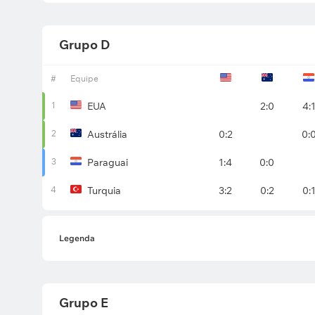
Grupo D
#
Equipe
1
EUA
2:0
4:
2
Austrália
0:2
0:
3
Paraguai
1:4
0:0
4
Turquia
3:2
0:2
0:
Legenda
Grupo E