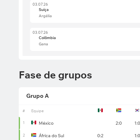
03.07.26
Suíça
Argélia
03.07.26
Colômbia
Gana
Fase de grupos
Grupo A
#
Equipe
1
México
2:0
1:
2
África do Sul
0:2
1: