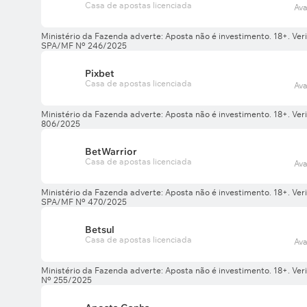
Casa de apostas licenciada
Ava
Pixbet
Casa de apostas licenciada
Ava
BetWarrior
Casa de apostas licenciada
Ava
Betsul
Casa de apostas licenciada
Ava