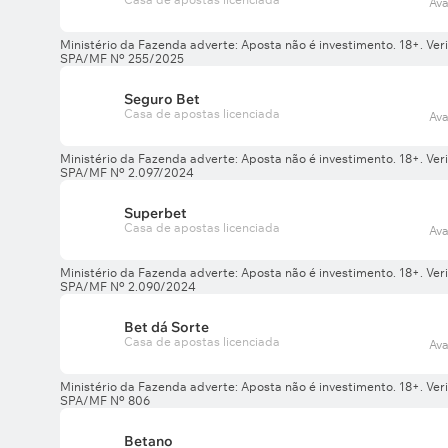
Ava
Seguro Bet
Casa de apostas licenciada
Ava
Superbet
Casa de apostas licenciada
Ava
Bet dá Sorte
Casa de apostas licenciada
Ava
Betano