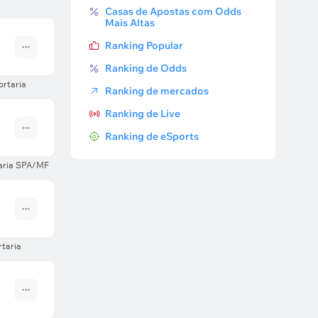
Casas de Apostas com Odds
Mais Altas
Ranking Popular
Ranking de Odds
Ranking de mercados
Ranking de Live
Ranking de eSports