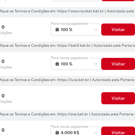
Para novos jogadores
0
100 %
Visitar
liações
Para novos jogadores
0
100 %
Visitar
liações
0
Visitar
liações
Para novos jogadores
0
4.000 R$
Visitar