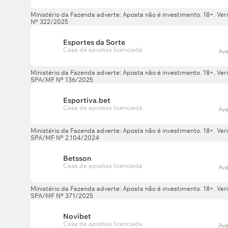
Esportes da Sorte
Casa de apostas licenciada
Ava
Esportiva.bet
Casa de apostas licenciada
Ava
Betsson
Casa de apostas licenciada
Ava
Novibet
Casa de apostas licenciada
Ava