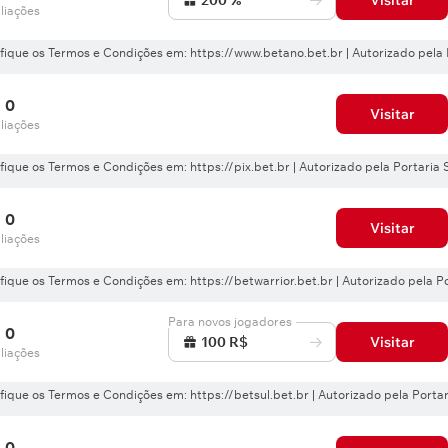
200 %
Visitar
liações
0
Visitar
liações
0
Visitar
liações
Para novos jogadores
0
100 R$
Visitar
liações
0