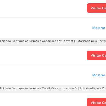
Visitar C
Mostrar
Visitar C
Mostrar
Visitar C