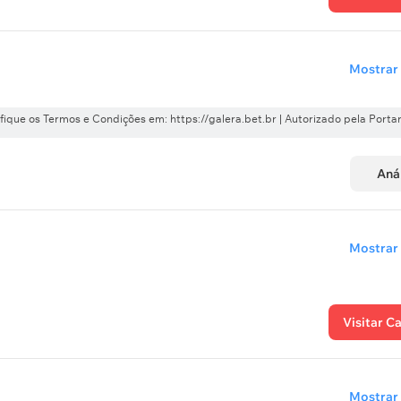
Mostrar
Aná
Mostrar
Visitar C
Mostrar