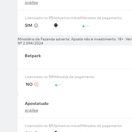
análise
Licenciado no BR
Aplicativo móvel
Métodos de pagamento
SIM
Betpark
Licenciado no BR
Métodos de pagamento
NO
Apostatudo
análise
Licenciado no BR
Aplicativo móvel
Métodos de pagamento