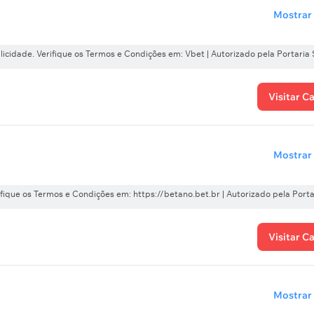
Mostrar
Visitar C
Mostrar
Visitar C
Mostrar