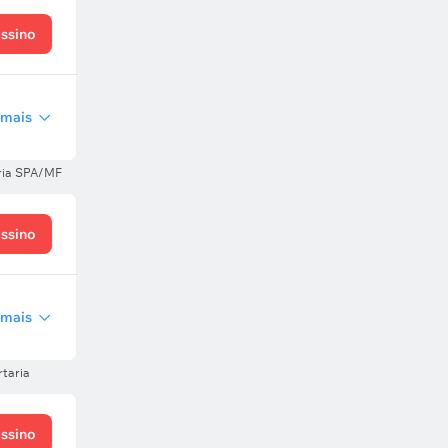
assino
 mais
assino
 mais
assino