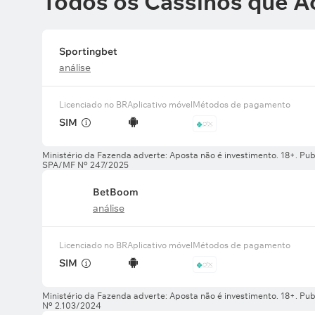
Todos os Cassinos que A
Sportingbet
análise
Licenciado no BR
Aplicativo móvel
Métodos de pagamento
SIM
BetBoom
análise
Licenciado no BR
Aplicativo móvel
Métodos de pagamento
SIM