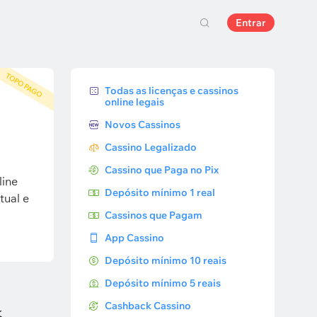
Entrar
TOPO PAGO
Todas as licenças e cassinos
online legais
Novos Cassinos
Cassino Legalizado
Cassino que Paga no Pix
line
Depósito mínimo 1 real
tual e
Cassinos que Pagam
App Cassino
Depósito mínimo 10 reais
Depósito mínimo 5 reais
Cashback Cassino