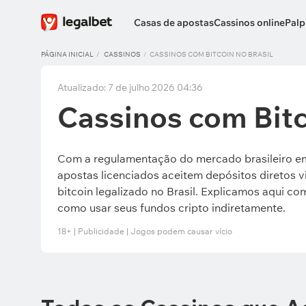
Casas de apostas
Cassinos online
Palp
PÁGINA INICIAL
CASSINOS
CASSINOS COM BITCOIN NO BRASIL
Atualizado: 7 de julho 2026 04:36
Cassinos com Bitc
Com a regulamentação do mercado brasileiro em 
apostas licenciados aceitem depósitos diretos 
bitcoin legalizado no Brasil. Explicamos aqui c
como usar seus fundos cripto indiretamente.
18+ | Publicidade | Jogos podem causar vício