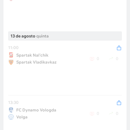
13 de agosto
quinta
11:00
Spartak Nal'chik
0
0
Spartak Vladikavkaz
13:30
FC Dynamo Vologda
0
0
Volga