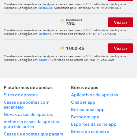
Ministério da Fazenda adverte: Aposta não é investimento. 18+. Publicidade. Verifique os
Termos e Condições em:
BetMGM
| Autorizado pela Portaria SPA/MF Nº 2.098/2024
СASHBACK
Visitar
30%
Ministério da Fazenda adverte: Aposta não é investimento. 18+. Publicidade. Verifique os
Termos e Condições em:
Betboo
| Autorizado pela Portaria SPA/MF Nº 247/2025
1 000 R$
Visitar
Ministério da Fazenda adverte: Aposta não é investimento. 18+. Publicidade. Verifique os
Termos e Condições em:
Stake
| Autorizado pela Portaria SPA/MF Nº 263/2025
Plataformas de apostas
Bônus e apps
Sites de apostas
Aplicativos de apostas
Casas de apostas com
Onabet app
escanteio
Betnacional app
Novas casas de apostas
Betboom app
melhores casas de apostas
Esportes da sorte app
para Iniciantes
Bônus de cadastro
Casas de apostas que pagam