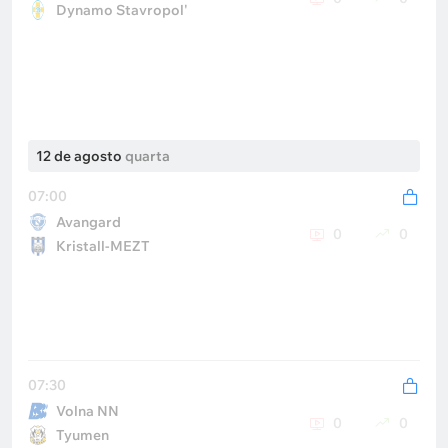
Dynamo Stavropol'
12 de agosto
quarta
07:00
Avangard
0
0
Kristall-MEZT
07:30
Volna NN
0
0
Tyumen