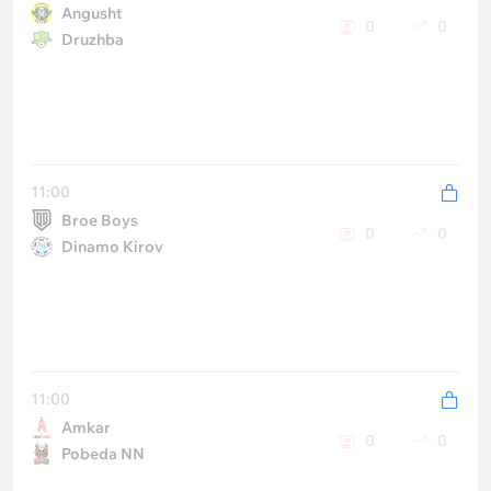
Аngusht
0
0
Druzhba
11:00
Broe Boys
0
0
Dinamo Kirov
11:00
Amkar
0
0
Pobeda NN