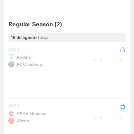
Regular Season (2)
18 de agosto
terça
12:30
Rodina
0
0
FC Orenburg
12:30
CSKA Moscow
0
0
Akron