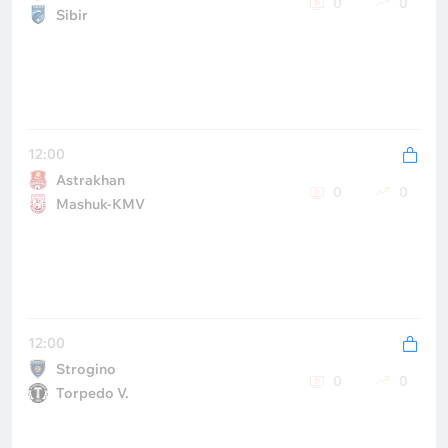
0
0
Sibir
12:00
Astrakhan
0
0
Mashuk-KMV
12:00
Strogino
0
0
Torpedo V.