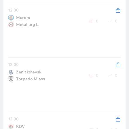
12:00
Murom
0
0
Metallurg L.
12:00
Zenit Izhevsk
0
0
Torpedo Miass
12:00
KDV