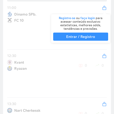
11:00
Dinamo SPb.
0
0
Registre-se
ou
faça login
para
FC 10
acessar conteúdo exclusivo:
estatísticas, melhores odds,
tendências e previsões.
Entrar / Registro
12:30
Kvant
0
0
Ryazan
13:30
Nart Cherkessk
0
0