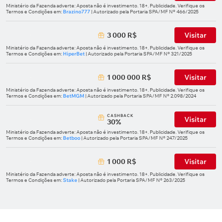
Ministério da Fazenda adverte: Aposta não é investimento. 18+. Publicidade. Verifique os
Termos e Condições em:
Brazino777
| Autorizado pela Portaria SPA/MF Nº 466/2025
3 000 R$
Visitar
Ministério da Fazenda adverte: Aposta não é investimento. 18+. Publicidade. Verifique os
Termos e Condições em:
HiperBet
| Autorizado pela Portaria SPA/MF Nº 321/2025
1 000 000 R$
Visitar
Ministério da Fazenda adverte: Aposta não é investimento. 18+. Publicidade. Verifique os
Termos e Condições em:
BetMGM
| Autorizado pela Portaria SPA/MF Nº 2.098/2024
СASHBACK
Visitar
30%
Ministério da Fazenda adverte: Aposta não é investimento. 18+. Publicidade. Verifique os
Termos e Condições em:
Betboo
| Autorizado pela Portaria SPA/MF Nº 247/2025
1 000 R$
Visitar
Ministério da Fazenda adverte: Aposta não é investimento. 18+. Publicidade. Verifique os
Termos e Condições em:
Stake
| Autorizado pela Portaria SPA/MF Nº 263/2025