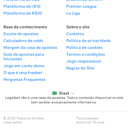
Plataforma de r$10
Premier League
Plataforma de R$20
La Liga
Base de conhecimento
Sobre o site
Escola de apostas
Contatos
Calculadora de odds
Política de privacidade
Margem da casa de apostas
Política de cookies
Guia de apostas para
Termos e condições
Iniciantes
Jogo responsável
Jogo em conta demo
Regras do Site
O que é uma freebet
Perguntas Frequentes
Brasil
Legalbet não é uma casa de apostas. Todo o conteúdo disponível no site
tem caráter exclusivamente informativo.
© 2026 Todos os direitos
Para pessoas
reservados.
acima de 18 anos