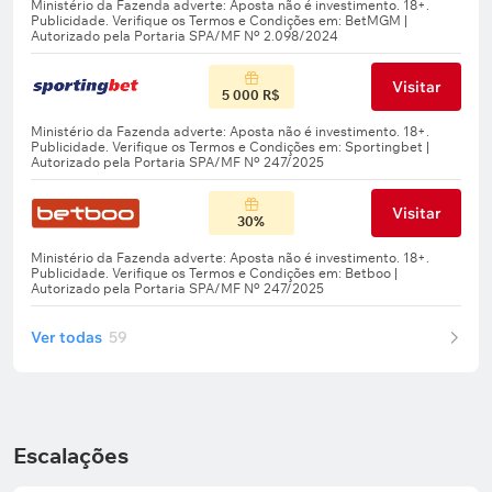
Visitar
5 000 R$
Visitar
30%
Ver todas
59
Escalações