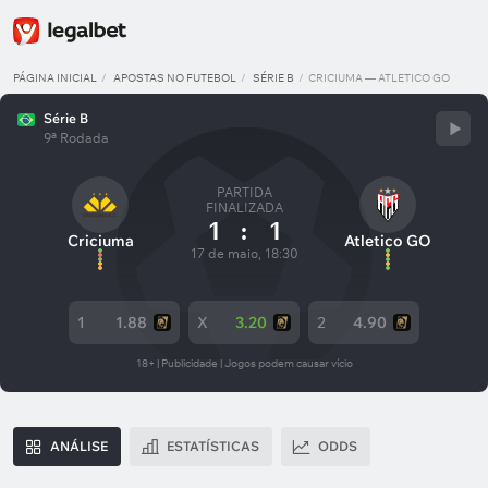
PÁGINA INICIAL
APOSTAS NO FUTEBOL
SÉRIE B
CRICIUMA — ATLETICO GO
Série B
9ª Rodada
PARTIDA
FINALIZADA
1
:
1
Criciuma
Atletico GO
17 de maio, 18:30
1
1.88
X
3.20
2
4.90
18+ | Publicidade | Jogos podem causar vício
ANÁLISE
ESTATÍSTICAS
ODDS