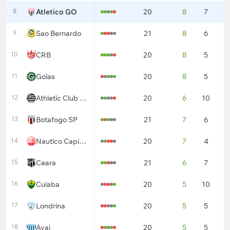
8
Atletico GO
20
8
7
5
9
Sao Bernardo
21
8
6
7
10
CRB
20
8
5
7
11
Goias
20
8
5
7
12
Athletic Club MG
20
6
10
4
13
Botafogo SP
21
7
6
8
14
Nautico Capibaribe
20
7
4
9
15
Ceara
21
6
7
8
16
Cuiaba
20
5
10
5
17
Londrina
20
5
5
1
18
Avai
20
5
5
1