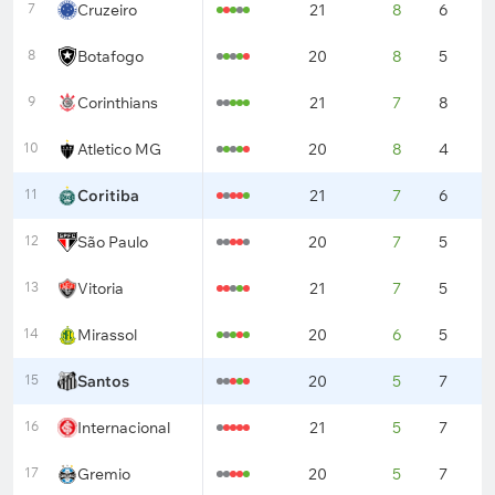
7
Cruzeiro
21
8
6
7
8
Botafogo
20
8
5
7
9
Corinthians
21
7
8
6
10
Atletico MG
20
8
4
8
11
Coritiba
21
7
6
8
12
São Paulo
20
7
5
8
13
Vitoria
21
7
5
9
14
Mirassol
20
6
5
9
15
Santos
20
5
7
8
16
Internacional
21
5
7
9
17
Gremio
20
5
7
8