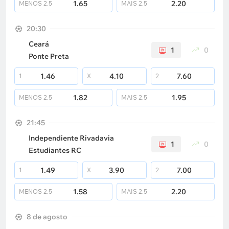
1.65
2.20
MENOS
2.5
MAIS
2.5
20:30
Ceará
1
0
Ponte Preta
1.46
4.10
7.60
1
X
2
1.82
1.95
MENOS
2.5
MAIS
2.5
21:45
Independiente Rivadavia
1
0
Estudiantes RC
1.49
3.90
7.00
1
X
2
1.58
2.20
MENOS
2.5
MAIS
2.5
8 de agosto