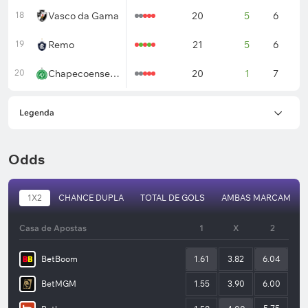
18
Vasco da Gama
20
5
6
9
19
Remo
21
5
6
1
20
Chapecoense AF
20
1
7
1
Legenda
Odds
1X2
CHANCE DUPLA
TOTAL DE GOLS
AMBAS MARCAM
Casa de Apostas
1
X
2
BetBoom
1.61
3.82
6.04
BetMGM
1.55
3.90
6.00