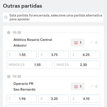
Outras partidas
Esta partida foi encerrada, selecione uma partida alternativa
para apostar.
19:30
Atlético Rosario Central
1
0
Aldosivi
1.55
3.75
6.25
1
X
2
1.55
2.30
MENOS
2.5
MAIS
2.5
19:30
Operario PR
1
0
Sao Bernardo
1.96
3.20
4.10
1
X
2