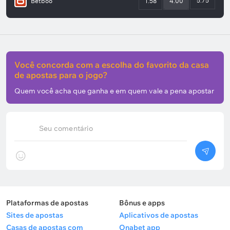
5.75
Betboo
1.58
4.00
Você concorda com a escolha do favorito da casa
de apostas para o jogo?
Quem você acha que ganha e em quem vale a pena apostar
Seu comentário
Plataformas de apostas
Bônus e apps
Sites de apostas
Aplicativos de apostas
Casas de apostas com
Onabet app