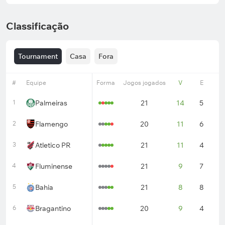
Classificação
Tournament
Casa
Fora
#
Equipe
Forma
Jogos jogados
V
E
D
1
Palmeiras
21
14
5
2
2
Flamengo
20
11
6
3
3
Atletico PR
21
11
4
6
4
Fluminense
21
9
7
5
5
Bahia
21
8
8
5
6
Bragantino
20
9
4
7