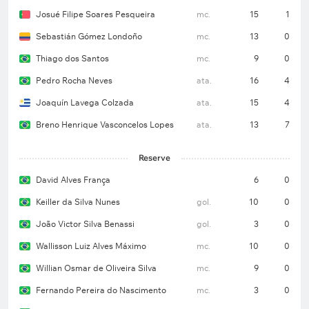
Josué Filipe Soares Pesqueira
mc.
15
1
Sebastián Gómez Londoño
mc.
13
0
Thiago dos Santos
mc.
9
0
Pedro Rocha Neves
ata.
16
4
Joaquín Lavega Colzada
ata.
15
4
Breno Henrique Vasconcelos Lopes
ata.
13
7
Reserve
David Alves França
6
0
Keiller da Silva Nunes
gol.
10
0
João Victor Silva Benassi
gol.
3
0
Wallisson Luiz Alves Máximo
mc.
10
0
Willian Osmar de Oliveira Silva
mc.
9
0
Fernando Pereira do Nascimento
mc.
3
0