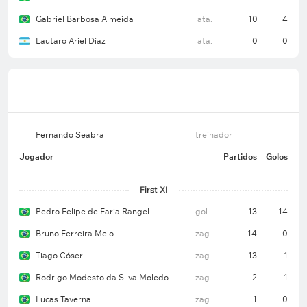
Gabriel Barbosa Almeida
ata.
10
4
Lautaro Ariel Díaz
ata.
0
0
Fernando Seabra
treinador
Jogador
Partidos
Golos
First XI
Pedro Felipe de Faria Rangel
gol.
13
-14
Bruno Ferreira Melo
zag.
14
0
Tiago Cóser
zag.
13
1
Rodrigo Modesto da Silva Moledo
zag.
2
1
Lucas Taverna
zag.
1
0