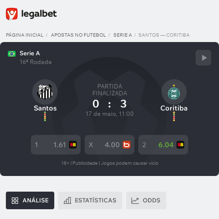
PÁGINA INICIAL
APOSTAS NO FUTEBOL
SERIE A
SANTOS — CORITIBA
Serie A
16ª Rodada
PARTIDA
FINALIZADA
0
:
3
Santos
Coritiba
17 de maio, 11:00
1
1.61
X
4.00
2
6.04
18+ | Publicidade | Jogos podem causar vício
ANÁLISE
ESTATÍSTICAS
ODDS