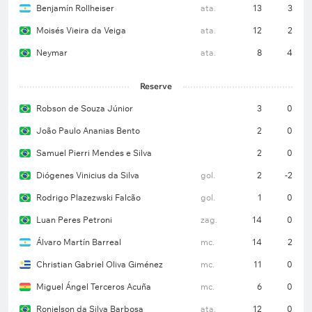
Benjamín Rollheiser
ata.
13
3
Moisés Vieira da Veiga
ata.
12
2
Neymar
ata.
8
4
Reserve
Robson de Souza Júnior
3
0
João Paulo Ananias Bento
2
0
Samuel Pierri Mendes e Silva
2
0
Diógenes Vinicius da Silva
gol.
2
-2
Rodrigo Plazezwski Falcão
gol.
1
0
Luan Peres Petroni
zag.
14
0
Álvaro Martín Barreal
mc.
14
2
Christian Gabriel Oliva Giménez
mc.
11
0
Miguel Ángel Terceros Acuña
mc.
6
0
Ronielson da Silva Barbosa
ata.
12
0