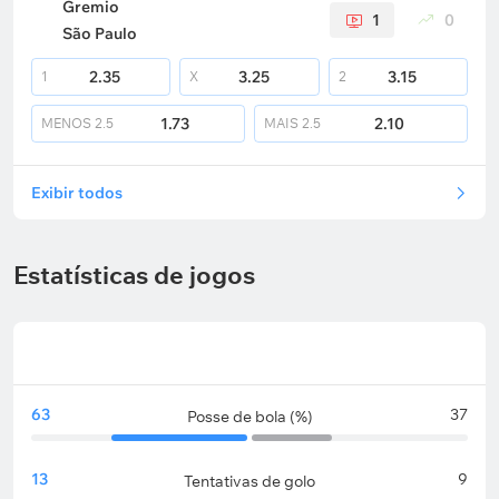
Gremio
1
0
São Paulo
2.35
3.25
3.15
1
X
2
1.73
2.10
MENOS
2.5
MAIS
2.5
Exibir todos
Estatísticas de jogos
63
37
Posse de bola (%)
13
9
Tentativas de golo