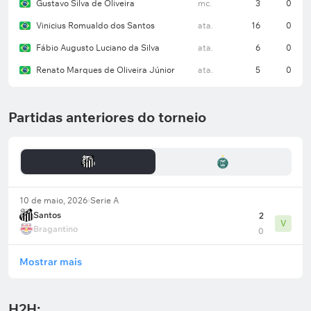
Gustavo Silva de Oliveira
mc.
3
0
Vinicius Romualdo dos Santos
ata.
16
0
Fábio Augusto Luciano da Silva
ata.
6
0
Renato Marques de Oliveira Júnior
ata.
5
0
Partidas anteriores do torneio
10 de maio, 2026
Serie A
Santos
2
V
Bragantino
0
Mostrar mais
H2H: