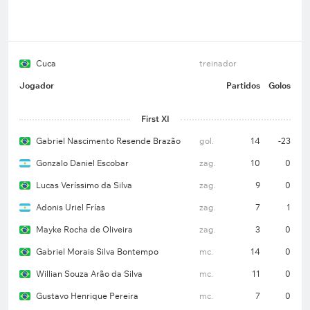
Cuca
treinador
Jogador
Partidos
Golos
First XI
Gabriel Nascimento Resende Brazão
gol.
14
-23
Gonzalo Daniel Escobar
zag.
10
0
Lucas Veríssimo da Silva
zag.
9
0
Adonis Uriel Frías
zag.
7
1
Mayke Rocha de Oliveira
zag.
3
0
Gabriel Morais Silva Bontempo
mc.
14
0
Willian Souza Arão da Silva
mc.
11
0
Gustavo Henrique Pereira
mc.
7
0