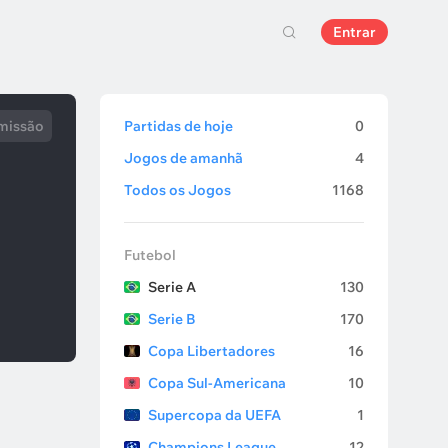
Entrar
missão
Partidas de hoje
0
Jogos de amanhã
4
Todos os Jogos
1168
Futebol
Serie A
130
Serie B
170
Copa Libertadores
16
Copa Sul-Americana
10
Supercopa da UEFA
1
Champions League
12