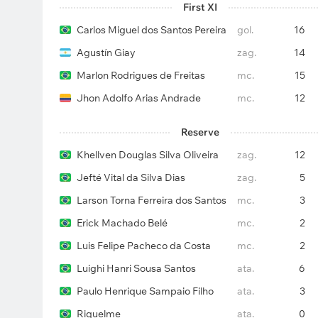
First XI
Carlos Miguel dos Santos Pereira
gol.
16
Agustín Giay
zag.
14
Marlon Rodrigues de Freitas
mc.
15
Jhon Adolfo Arias Andrade
mc.
12
Reserve
Khellven Douglas Silva Oliveira
zag.
12
Jefté Vital da Silva Dias
zag.
5
Larson Torna Ferreira dos Santos
mc.
3
Erick Machado Belé
mc.
2
Luis Felipe Pacheco da Costa
mc.
2
Luighi Hanri Sousa Santos
ata.
6
Paulo Henrique Sampaio Filho
ata.
3
Riquelme
ata.
0