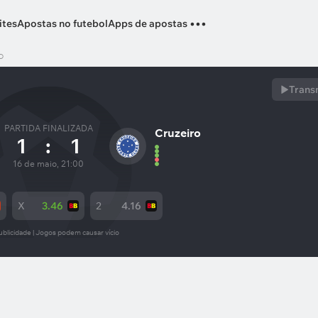
...
ites
Apostas no futebol
Apps de apostas
O
Trans
PARTIDA FINALIZADA
Cruzeiro
1
:
1
16 de maio, 21:00
X
3.46
2
4.16
Publicidade | Jogos podem causar vício