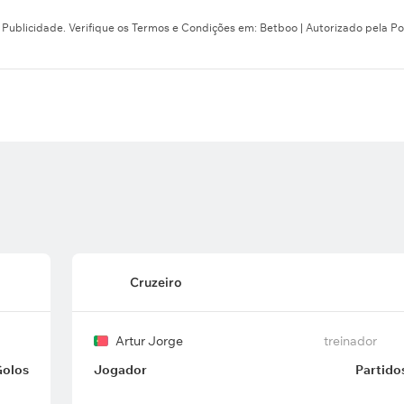
Cruzeiro
Artur Jorge
treinador
olos
Jogador
Partido