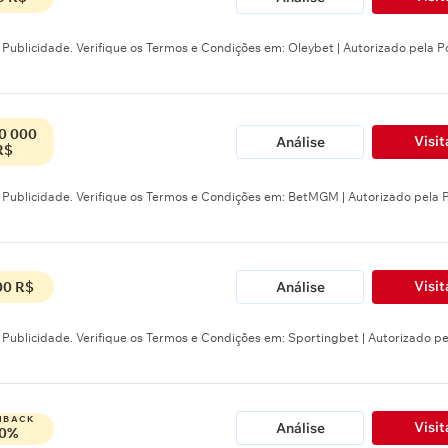
0 000
Visit
Análise
R$
Visit
00 R$
Análise
HBACK
Visit
Análise
0%