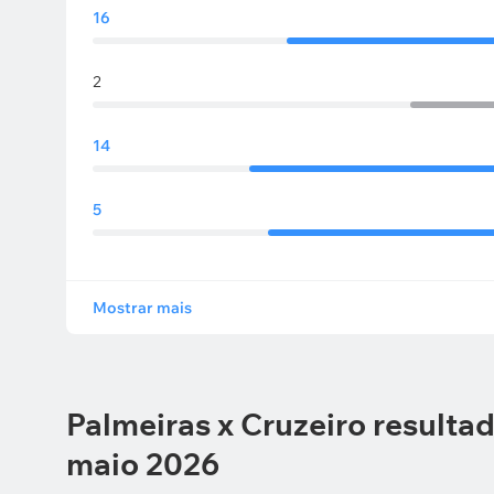
16
2
14
5
Mostrar mais
Palmeiras x Cruzeiro resultad
maio 2026