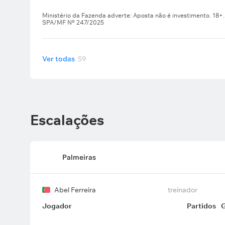
Ver todas
59
Escalações
Palmeiras
Abel Ferreira
treinador
Jogador
Partidos
G