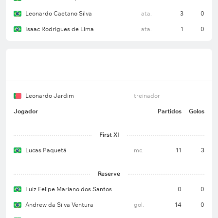
Leonardo Caetano Silva
ata.
3
0
Isaac Rodrigues de Lima
ata.
1
0
Leonardo Jardim
treinador
Jogador
Partidos
Golos
First XI
Lucas Paquetá
mc.
11
3
Reserve
Luiz Felipe Mariano dos Santos
0
0
Andrew da Silva Ventura
gol.
14
0