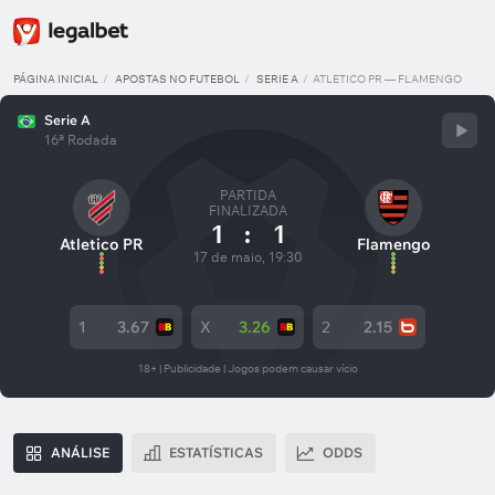
PÁGINA INICIAL
APOSTAS NO FUTEBOL
SERIE A
ATLETICO PR — FLAMENGO
Serie A
16ª Rodada
PARTIDA
FINALIZADA
1
:
1
Atletico PR
Flamengo
17 de maio, 19:30
1
3.67
X
3.26
2
2.15
18+ | Publicidade | Jogos podem causar vício
ANÁLISE
ESTATÍSTICAS
ODDS