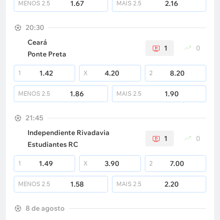
1.67
2.16
MENOS
2.5
MAIS
2.5
20:30
Ceará
1
0
Ponte Preta
1.42
4.20
8.20
1
X
2
1.86
1.90
MENOS
2.5
MAIS
2.5
21:45
Independiente Rivadavia
1
0
Estudiantes RC
1.49
3.90
7.00
1
X
2
1.58
2.20
MENOS
2.5
MAIS
2.5
8 de agosto