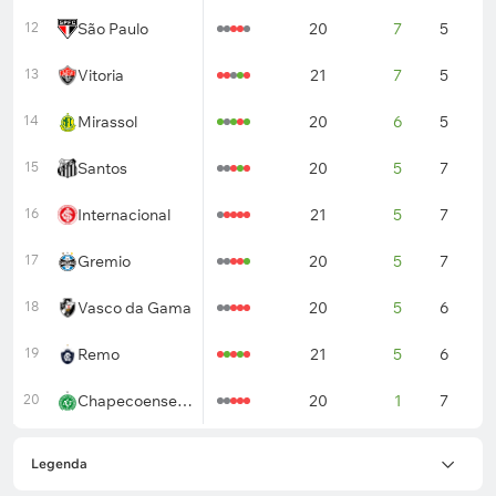
12
São Paulo
20
7
5
8
13
Vitoria
21
7
5
9
14
Mirassol
20
6
5
9
15
Santos
20
5
7
8
16
Internacional
21
5
7
9
17
Gremio
20
5
7
8
18
Vasco da Gama
20
5
6
9
19
Remo
21
5
6
1
20
Chapecoense AF
20
1
7
1
Legenda