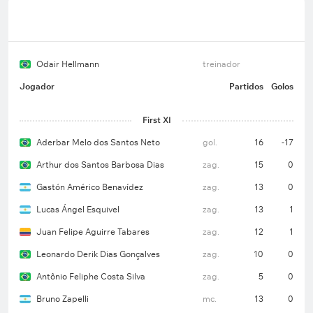
Odair Hellmann
treinador
Jogador
Partidos
Golos
First XI
Aderbar Melo dos Santos Neto
gol.
16
-17
Arthur dos Santos Barbosa Dias
zag.
15
0
Gastón Américo Benavídez
zag.
13
0
Lucas Ángel Esquivel
zag.
13
1
Juan Felipe Aguirre Tabares
zag.
12
1
Leonardo Derik Dias Gonçalves
zag.
10
0
Antônio Feliphe Costa Silva
zag.
5
0
Bruno Zapelli
mc.
13
0