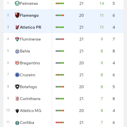
1
Palmeiras
21
14
5
2
2
Flamengo
20
11
6
3
3
Atletico PR
21
11
4
6
4
Fluminense
21
9
7
5
5
Bahia
21
8
8
5
6
Bragantino
20
9
4
7
7
Cruzeiro
21
8
6
7
8
Botafogo
20
8
5
7
9
Corinthians
21
7
8
6
10
Atletico MG
20
8
4
8
11
Coritiba
21
7
6
8