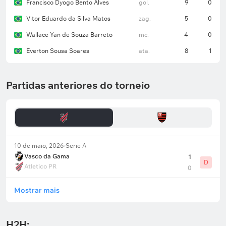
Francisco Dyogo Bento Alves
gol.
9
0
Vitor Eduardo da Silva Matos
zag.
5
0
Wallace Yan de Souza Barreto
mc.
4
0
Everton Sousa Soares
ata.
8
1
Partidas anteriores do torneio
10 de maio, 2026
Serie A
Vasco da Gama
1
D
Atletico PR
0
Mostrar mais
H2H: