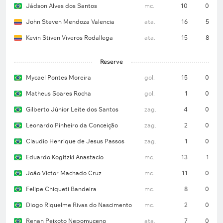
Jádson Alves dos Santos
mc.
10
0
John Steven Mendoza Valencia
ata.
16
5
Kevin Stiven Viveros Rodallega
ata.
15
8
Reserve
Mycael Pontes Moreira
gol.
15
0
Matheus Soares Rocha
gol.
1
0
Gilberto Júnior Leite dos Santos
zag.
4
0
Leonardo Pinheiro da Conceição
zag.
2
0
Claudio Henrique de Jesus Passos
zag.
1
0
Eduardo Kogitzki Anastacio
mc.
13
1
João Victor Machado Cruz
mc.
11
0
Felipe Chiqueti Bandeira
mc.
8
0
Diogo Riquelme Rivas do Nascimento
mc.
2
0
Renan Peixoto Nepomuceno
ata.
7
0