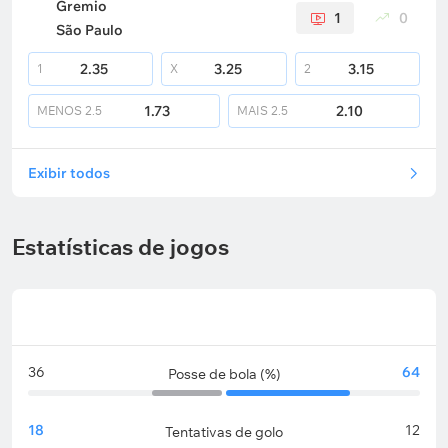
Gremio
1
0
São Paulo
2.35
3.25
3.15
1
X
2
1.73
2.10
MENOS
2.5
MAIS
2.5
Exibir todos
Estatísticas de jogos
36
64
Posse de bola (%)
18
12
Tentativas de golo