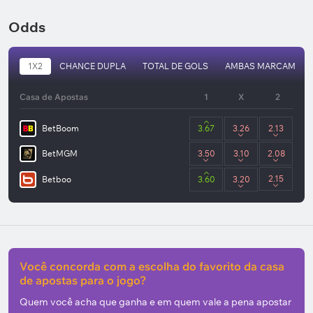
Odds
1X2
CHANCE DUPLA
TOTAL DE GOLS
AMBAS MARCAM
Casa de Apostas
1
X
2
BetBoom
3.67
3.26
2.13
BetMGM
3.50
3.10
2.08
2.15
Betboo
3.60
3.20
Você concorda com a escolha do favorito da casa
de apostas para o jogo?
Quem você acha que ganha e em quem vale a pena apostar