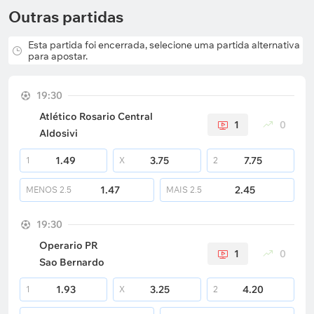
Outras partidas
Esta partida foi encerrada, selecione uma partida alternativa
para apostar.
19:30
Atlético Rosario Central
1
0
Aldosivi
1.49
3.75
7.75
1
X
2
1.47
2.45
MENOS
2.5
MAIS
2.5
19:30
Operario PR
1
0
Sao Bernardo
1.93
3.25
4.20
1
X
2