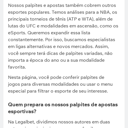
Nossos palpites e apostas também cobrem outros
esportes populares. Temos análises para a NBA, os
principais torneios de tênis (ATP e WTA), além de
lutas do UFC e modalidades em ascensão, como os
eSports. Queremos expandir essa lista
constantemente. Por isso, buscamos especialistas
em ligas alternativas e novos mercados. Assim,
você sempre terá dicas de palpites variadas, não
importa a época do ano ou a sua modalidade
favorita.
Nesta página, você pode conferir palpites de
jogos para diversas modalidades ou usar o menu
especial para filtrar o esporte de seu interesse.
Quem prepara os nossos palpites de apostas
esportivas?
Na Legalbet, dividimos nossos autores em duas