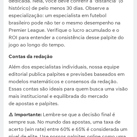
dedicada. Nela, você deve conferir a "distância" (o
histórico) de pelo menos 30 dias. Observe a
especialização: um especialista em futebol
brasileiro pode não ter o mesmo desempenho na
Premier League. Verifique o lucro acumulado e o
ROI para entender a consistência desse palpite do
jogo ao longo do tempo.
Contas da redação
Além dos especialistas individuais, nossa equipe
editorial publica palpites e previsões baseados em
modelos matemáticos e consensos da redação.
Essas contas são ideais para quem busca uma visão
mais institucional e equilibrada do mercado
de apostas e palpites.
⚠️ Importante:
Lembre-se que a decisão final é
sempre sua. No mundo das apostas, uma taxa de
acerto (win rate) entre 60% e 65% é considerada um
nível de elite. Use nossos palpites online como uma