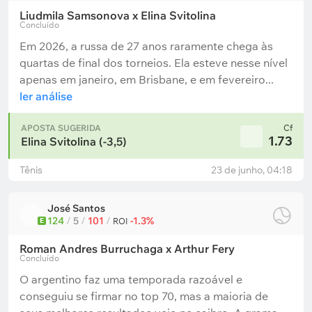
Liudmila Samsonova x Elina Svitolina
Concluído
Em 2026, a russa de 27 anos raramente chega às
quartas de final dos torneios. Ela esteve nesse nível
apenas em janeiro, em Brisbane, e em fevereiro...
ler análise
APOSTA SUGERIDA
Cf
1.73
Elina Svitolina (-3,5)
Tênis
23 de junho, 04:18
José Santos
124
/
5
/
101
/
-1.3%
E
ROI
Roman Andres Burruchaga x Arthur Fery
Concluído
O argentino faz uma temporada razoável e
conseguiu se firmar no top 70, mas a maioria de