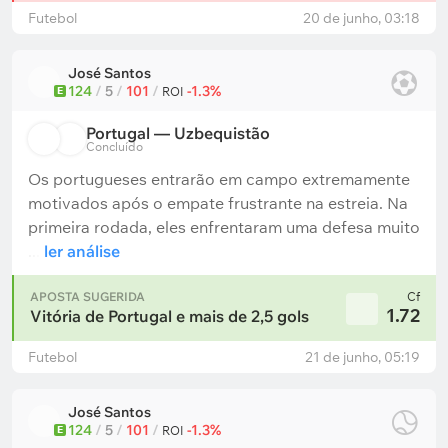
Futebol
20 de junho, 03:18
José Santos
124
/
5
/
101
/
-1.3%
E
ROI
Portugal — Uzbequistão
Concluído
Os portugueses entrarão em campo extremamente
motivados após o empate frustrante na estreia. Na
primeira rodada, eles enfrentaram uma defesa muito
...
ler análise
APOSTA SUGERIDA
Cf
1.72
Vitória de Portugal e mais de 2,5 gols
Futebol
21 de junho, 05:19
José Santos
124
/
5
/
101
/
-1.3%
E
ROI