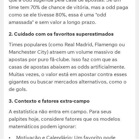
time tem 70% de chance de vitória, mas a odd paga
como se ele tivesse 80%, essa é uma "odd
amassada" e sem valor a longo prazo.
2. Cuidado com os favoritos superestimados
Times populares (como Real Madrid, Flamengo ou
Manchester City) atraem um volume massivo de
apostas por puro fã-clube. Isso faz com que as
casas de apostas abaixem as odds artificialmente.
Muitas vezes, o valor está em apostar contra esses
gigantes ou buscar mercados alternativos, como o
de gols.
3. Contexto e fatores extra-campo
A estatística não entra em campo. Para seus
palpites hoje, considere fatores que os modelos
matemáticos podem ignorar:
Motivação e Calendário: Um favorito pode