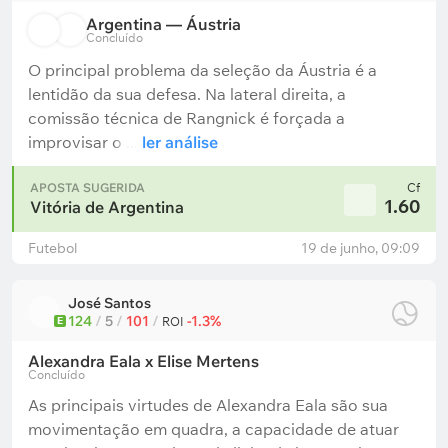
Argentina — Áustria
Concluído
O principal problema da seleção da Áustria é a
lentidão da sua defesa. Na lateral direita, a
comissão técnica de Rangnick é forçada a
improvisar o ...
ler análise
APOSTA SUGERIDA
Cf
1.60
Vitória de Argentina
Futebol
19 de junho, 09:09
José Santos
124
/
5
/
101
/
-1.3%
E
ROI
Alexandra Eala x Elise Mertens
Concluído
As principais virtudes de Alexandra Eala são sua
movimentação em quadra, a capacidade de atuar