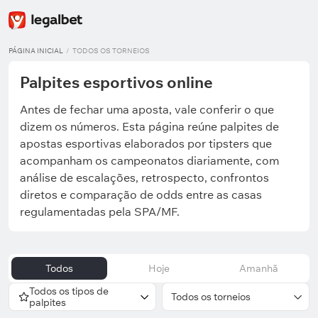
PÁGINA INICIAL
TODOS OS TORNEIOS
Palpites esportivos online
Antes de fechar uma aposta, vale conferir o que
dizem os números. Esta página reúne palpites de
apostas esportivas elaborados por tipsters que
acompanham os campeonatos diariamente, com
análise de escalações, retrospecto, confrontos
diretos e comparação de odds entre as casas
regulamentadas pela SPA/MF.
Todos
Hoje
Amanhã
Todos os tipos de
Todos os torneios
palpites