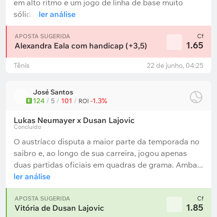
em alto ritmo e um jogo de linha de base muito
sólid...
ler análise
APOSTA SUGERIDA
Cf
1.65
Alexandra Eala com handicap (+3,5)
Tênis
22 de junho, 04:25
José Santos
124
/
5
/
101
/
-1.3%
E
ROI
Lukas Neumayer x Dusan Lajovic
Concluído
O austríaco disputa a maior parte da temporada no
saibro e, ao longo de sua carreira, jogou apenas
duas partidas oficiais em quadras de grama. Amba...
ler análise
APOSTA SUGERIDA
Cf
1.85
Vitória de Dusan Lajovic