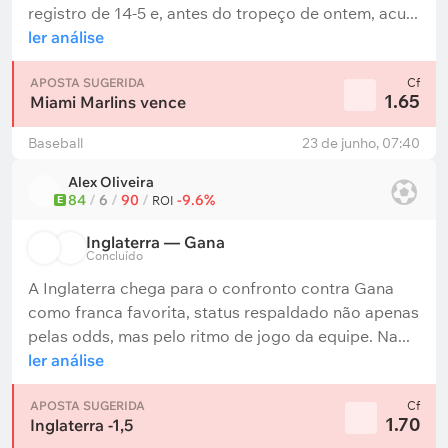
registro de 14-5 e, antes do tropeço de ontem, acu...
ler análise
APOSTA SUGERIDA
Cf
1.65
Miami Marlins vence
Baseball
23 de junho, 07:40
Alex Oliveira
84
/
6
/
90
/
-9.6%
E
ROI
Inglaterra — Gana
Concluído
A Inglaterra chega para o confronto contra Gana
como franca favorita, status respaldado não apenas
pelas odds, mas pelo ritmo de jogo da equipe. Na...
ler análise
APOSTA SUGERIDA
Cf
1.70
Inglaterra -1,5