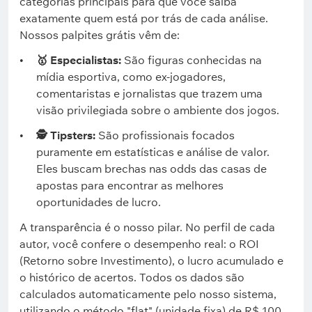
categorias principais para que você saiba
exatamente quem está por trás de cada análise.
Nossos palpites grátis vêm de:
🥇 Especialistas:
São figuras conhecidas na
mídia esportiva, como ex-jogadores,
comentaristas e jornalistas que trazem uma
visão privilegiada sobre o ambiente dos jogos.
🕵️ Tipsters:
São profissionais focados
puramente em estatísticas e análise de valor.
Eles buscam brechas nas odds das casas de
apostas para encontrar as melhores
oportunidades de lucro.
A transparência é o nosso pilar. No perfil de cada
autor, você confere o desempenho real: o ROI
(Retorno sobre Investimento), o lucro acumulado e
o histórico de acertos. Todos os dados são
calculados automaticamente pelo nosso sistema,
utilizando o método "flat" (unidade fixa) de R$ 100