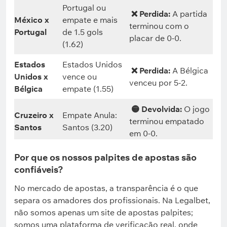
Portugal ou
❌ Perdida:
A partida
México x
empate e mais
terminou com o
Portugal
de 1.5 gols
placar de 0-0.
(1.62)
Estados
Estados Unidos
❌ Perdida:
A Bélgica
Unidos x
vence ou
venceu por 5-2.
Bélgica
empate (1.55)
🟡 Devolvida:
O jogo
Cruzeiro x
Empate Anula:
terminou empatado
Santos
Santos (3.20)
em 0-0.
Por que os nossos palpites de apostas são
confiáveis?
No mercado de apostas, a transparência é o que
separa os amadores dos profissionais. Na Legalbet,
não somos apenas um site de apostas palpites;
somos uma plataforma de verificação real, onde