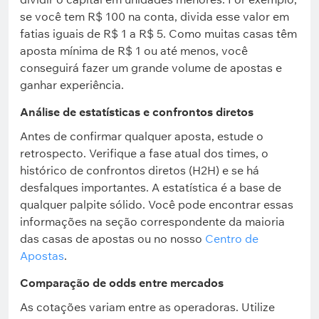
se você tem R$ 100 na conta, divida esse valor em
fatias iguais de R$ 1 a R$ 5. Como muitas casas têm
aposta mínima de R$ 1 ou até menos, você
conseguirá fazer um grande volume de apostas e
ganhar experiência.
Análise de estatísticas e confrontos diretos
Antes de confirmar qualquer aposta, estude o
retrospecto. Verifique a fase atual dos times, o
histórico de confrontos diretos (H2H) e se há
desfalques importantes. A estatística é a base de
qualquer palpite sólido. Você pode encontrar essas
informações na seção correspondente da maioria
das casas de apostas ou no nosso
Centro de
Apostas
.
Comparação de odds entre mercados
As cotações variam entre as operadoras. Utilize