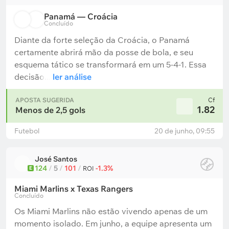
Panamá — Croácia
Concluído
Diante da forte seleção da Croácia, o Panamá
certamente abrirá mão da posse de bola, e seu
esquema tático se transformará em um 5-4-1. Essa
decisão...
ler análise
APOSTA SUGERIDA
Cf
1.82
Menos de 2,5 gols
Futebol
20 de junho, 09:55
José Santos
124
/
5
/
101
/
-1.3%
E
ROI
Miami Marlins x Texas Rangers
Concluído
Os Miami Marlins não estão vivendo apenas de um
momento isolado. Em junho, a equipe apresenta um