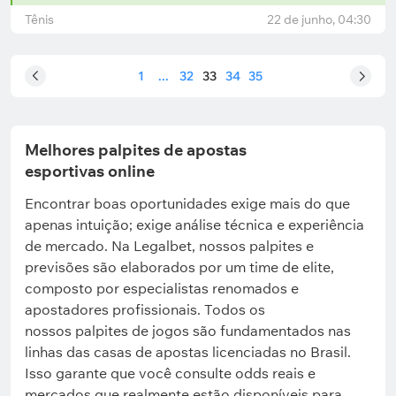
Tênis
22 de junho, 04:30
1
...
32
33
34
35
Melhores palpites de apostas
esportivas online
Encontrar boas oportunidades exige mais do que
apenas intuição; exige análise técnica e experiência
de mercado. Na Legalbet, nossos palpites e
previsões são elaborados por um time de elite,
composto por especialistas renomados e
apostadores profissionais. Todos os
nossos palpites de jogos são fundamentados nas
linhas das casas de apostas licenciadas no Brasil.
Isso garante que você consulte odds reais e
mercados que realmente estão disponíveis para