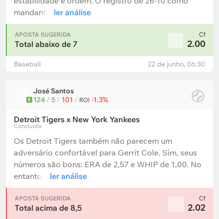
estabilidade e ordem. O registro de 26-10 como
mandant...
ler análise
APOSTA SUGERIDA
Cf
2.00
Total abaixo de 7
Baseball
22 de junho, 06:30
José Santos
124
/
5
/
101
/
-1.3%
E
ROI
Detroit Tigers x New York Yankees
Concluído
Os Detroit Tigers também não parecem um
adversário confortável para Gerrit Cole. Sim, seus
números são bons: ERA de 2,57 e WHIP de 1,00. No
entanto...
ler análise
APOSTA SUGERIDA
Cf
2.02
Total acima de 8,5