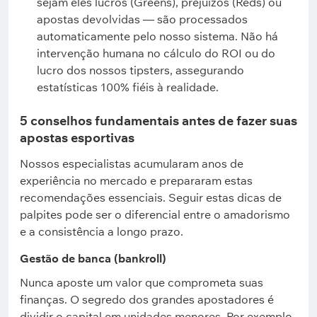
sejam eles lucros (Greens), prejuízos (Reds) ou
apostas devolvidas — são processados
automaticamente pelo nosso sistema. Não há
intervenção humana no cálculo do ROI ou do
lucro dos nossos tipsters, assegurando
estatísticas 100% fiéis à realidade.
5 conselhos fundamentais antes de fazer suas
apostas esportivas
Nossos especialistas acumularam anos de
experiência no mercado e prepararam estas
recomendações essenciais. Seguir estas dicas de
palpites pode ser o diferencial entre o amadorismo
e a consistência a longo prazo.
Gestão de banca (bankroll)
Nunca aposte um valor que comprometa suas
finanças. O segredo dos grandes apostadores é
dividir o capital em unidades menores. Por exemplo,