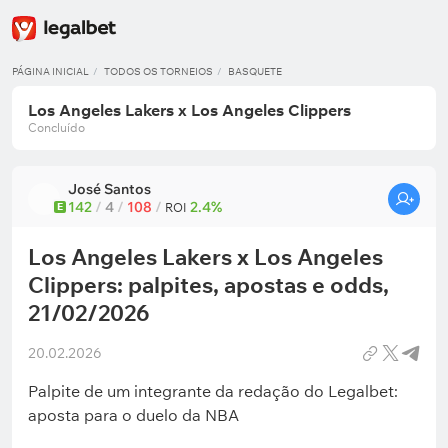
PÁGINA INICIAL
TODOS OS TORNEIOS
BASQUETE
Los Angeles Lakers x Los Angeles Clippers
Concluído
José Santos
142
/
4
/
108
/
2.4%
E
ROI
Los Angeles Lakers x Los Angeles
Clippers: palpites, apostas e odds,
21/02/2026
20.02.2026
Palpite de um integrante da redação do Legalbet:
aposta para o duelo da NBA