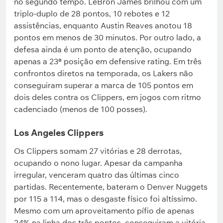
no segundo tempo. LeBron James brilhou com um
triplo-duplo de 28 pontos, 10 rebotes e 12
assistências, enquanto Austin Reaves anotou 18
pontos em menos de 30 minutos. Por outro lado, a
defesa ainda é um ponto de atenção, ocupando
apenas a 23ª posição em defensive rating. Em três
confrontos diretos na temporada, os Lakers não
conseguiram superar a marca de 105 pontos em
dois deles contra os Clippers, em jogos com ritmo
cadenciado (menos de 100 posses).
Los Angeles Clippers
Os Clippers somam 27 vitórias e 28 derrotas,
ocupando o nono lugar. Apesar da campanha
irregular, venceram quatro das últimas cinco
partidas. Recentemente, bateram o Denver Nuggets
por 115 a 114, mas o desgaste físico foi altíssimo.
Mesmo com um aproveitamento pífio de apenas
24% na linha dos três pontos, conseguiram a vitória