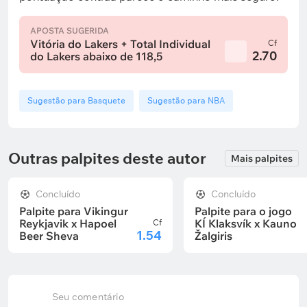
APOSTA SUGERIDA
Vitória do Lakers + Total Individual
Cf
2.70
do Lakers abaixo de 118,5
Sugestão para Basquete
Sugestão para NBA
Outras palpites deste autor
Mais palpites
Concluído
Concluído
Palpite para Vikingur
Palpite para o jogo
Reykjavik x Hapoel
KÍ Klaksvík x Kauno
Cf
1.54
Beer Sheva
Žalgiris
Seu comentário