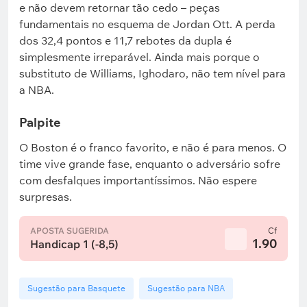
e não devem retornar tão cedo – peças
fundamentais no esquema de Jordan Ott. A perda
dos 32,4 pontos e 11,7 rebotes da dupla é
simplesmente irreparável. Ainda mais porque o
substituto de Williams, Ighodaro, não tem nível para
a NBA.
Palpite
O Boston é o franco favorito, e não é para menos. O
time vive grande fase, enquanto o adversário sofre
com desfalques importantíssimos. Não espere
surpresas.
APOSTA SUGERIDA
Cf
1.90
Handicap 1 (-8,5)
Sugestão para Basquete
Sugestão para NBA