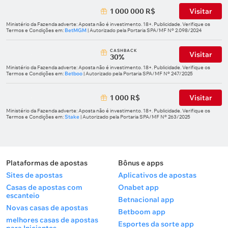
1 000 000 R$
Visitar
Ministério da Fazenda adverte: Aposta não é investimento. 18+. Publicidade. Verifique os
Termos e Condições em:
BetMGM
| Autorizado pela Portaria SPA/MF Nº 2.098/2024
СASHBACK
Visitar
30%
Ministério da Fazenda adverte: Aposta não é investimento. 18+. Publicidade. Verifique os
Termos e Condições em:
Betboo
| Autorizado pela Portaria SPA/MF Nº 247/2025
1 000 R$
Visitar
Ministério da Fazenda adverte: Aposta não é investimento. 18+. Publicidade. Verifique os
Termos e Condições em:
Stake
| Autorizado pela Portaria SPA/MF Nº 263/2025
Plataformas de apostas
Bônus e apps
Sites de apostas
Aplicativos de apostas
Casas de apostas com
Onabet app
escanteio
Betnacional app
Novas casas de apostas
Betboom app
melhores casas de apostas
Esportes da sorte app